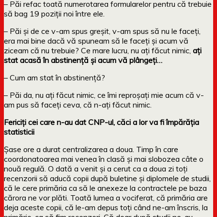
– Păi refac toată numerotarea formularelor pentru că trebuie
să bag 19 poziții noi între ele.
– Păi și de ce v-am spus greșit, v-am spus să nu le faceți,
era mai bine dacă vă spuneam să le faceți și acum vă
ziceam că nu trebuie? Ce mare lucru, nu ați făcut nimic,
ați
stat acasă în abstinență și acum vă plângeți…
– Cum am stat în abstinență?
– Păi da, nu ați făcut nimic, ce îmi reproșați mie acum că v-
am pus să faceți ceva, că n-ați făcut nimic.
Fericiți cei care n-au dat CNP-ul, căci a lor va fi împărăția
statisticii
Șase ore a durat centralizarea a doua. Timp în care
coordonatoarea mai venea în clasă și mai slobozea câte o
nouă regulă. O dată a venit și a cerut ca a doua zi toți
recenzorii să aducă copii după buletine și diplomele de studii,
că le cere primăria ca să le anexeze la contractele pe baza
cărora ne vor plăti. Toată lumea a vociferat, că primăria are
deja aceste copii, că le-am depus toți când ne-am înscris, la
primărie, ca să fim recenzori. Că doar după studii ne-au