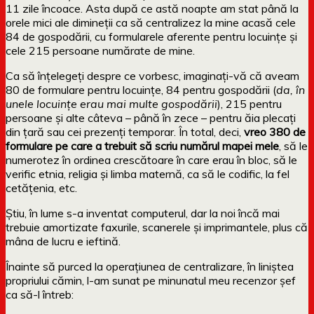
11 zile încoace. Asta după ce astă noapte am stat până la
orele mici ale dimineții ca să centralizez la mine acasă cele
84 de gospodării, cu formularele aferente pentru locuințe și
cele 215 persoane numărate de mine.
Ca să înțelegeți despre ce vorbesc, imaginați-vă că aveam
80 de formulare pentru locuințe, 84 pentru gospodării (
da, în
unele locuințe erau mai multe gospodării
), 215 pentru
persoane și alte câteva – până în zece – pentru ăia plecați
din țară sau cei prezenți temporar. În total, deci,
vreo 380 de
formulare pe care a trebuit să scriu numărul mapei mele
, să le
numerotez în ordinea crescătoare în care erau în bloc, să le
verific etnia, religia și limba maternă, ca să le codific, la fel
cetățenia, etc.
Știu, în lume s-a inventat computerul, dar la noi încă mai
trebuie amortizate faxurile, scanerele și imprimantele, plus că
mâna de lucru e ieftină.
Înainte să purced la operațiunea de centralizare, în liniștea
propriului cămin, l-am sunat pe minunatul meu recenzor șef
ca să-l întreb: