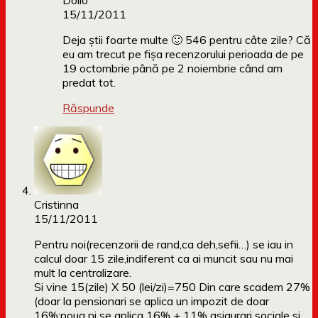
Dollo
15/11/2011
Deja știi foarte multe 🙂 546 pentru câte zile? Că
eu am trecut pe fișa recenzorului perioada de pe
19 octombrie până pe 2 noiembrie când am
predat tot.
Răspunde
Cristinna
15/11/2011
Pentru noi(recenzorii de rand,ca deh,sefii…) se iau in
calcul doar 15 zile,indiferent ca ai muncit sau nu mai
mult la centralizare.
Si vine 15(zile) X 50 (lei/zi)=750 Din care scadem 27%
(doar la pensionari se aplica un impozit de doar
16%;noua ni se aplica 16% + 11% asigurari sociale si