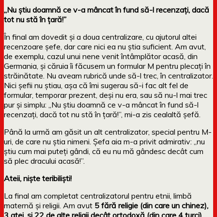
„Nu știu doamnă ce v-a mâncat în fund să-l recenzați, dacă
tot nu stă în țară!”
În final am dovedit și a doua centralizare, cu ajutorul altei
recenzoare șefe, dar care nici ea nu știa suficient. Am avut,
de exemplu, cazul unui nene venit întâmplător acasă, din
Germania, și căruia îi făcusem un formular M pentru plecați în
străinătate. Nu aveam rubrică unde să-l trec, în centralizator.
Nici șefii nu știau, așa că îmi sugerau să-i fac alt fel de
formular, temporar prezent, deși nu era, sau să nu-l mai trec
pur și simplu: „Nu știu doamnă ce v-a mâncat în fund să-l
recenzați, dacă tot nu stă în țară!”, mi-a zis cealaltă șefă.
Până la urmă am găsit un alt centralizator, special pentru M-
uri, de care nu știa nimeni. Șefa aia m-a privit admirativ: „nu
știu cum mai puteți gândi, că eu nu mă gândesc decât cum
să plec dracului acasă!”.
Ateii, niște teribiliști!
La final am completat centralizatorul pentru etnii, limbă
maternă și religii. Am avut
5 fără religie (din care un chinez),
3 atei, și 22 de alte religii decât ortodoxă (din care 4 turci),