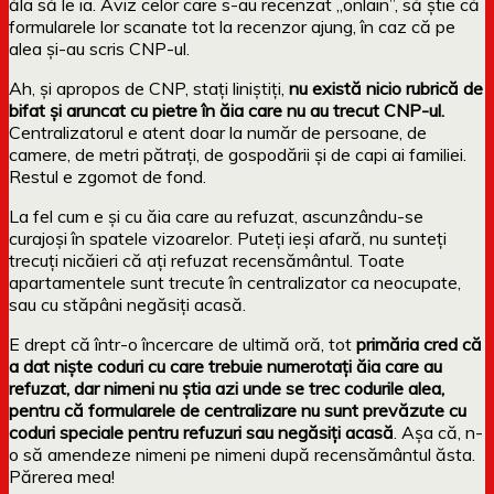
ăla să le ia. Aviz celor care s-au recenzat „onlain”, să știe că
formularele lor scanate tot la recenzor ajung, în caz că pe
alea și-au scris CNP-ul.
Ah, și apropos de CNP, stați liniștiți,
nu există nicio rubrică de
bifat și aruncat cu pietre în ăia care nu au trecut CNP-ul.
Centralizatorul e atent doar la număr de persoane, de
camere, de metri pătrați, de gospodării și de capi ai familiei.
Restul e zgomot de fond.
La fel cum e și cu ăia care au refuzat, ascunzându-se
curajoși în spatele vizoarelor. Puteți ieși afară, nu sunteți
trecuți nicăieri că ați refuzat recensământul. Toate
apartamentele sunt trecute în centralizator ca neocupate,
sau cu stăpâni negăsiți acasă.
E drept că într-o încercare de ultimă oră, tot
primăria cred că
a dat niște coduri cu care trebuie numerotați ăia care au
refuzat, dar nimeni nu știa azi unde se trec codurile alea,
pentru că formularele de centralizare nu sunt prevăzute cu
coduri speciale pentru refuzuri sau negăsiți acasă
. Așa că, n-
o să amendeze nimeni pe nimeni după recensământul ăsta.
Părerea mea!