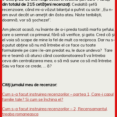
din totalul de 215 cetățeni recenzați
. Cealaltă șefă
recenzoare, când mi-a văzut bilanțul a pufnit cu sictir: „Eu n-
am avut decât un amețit din ăsta ateu. Niste teribiliști,
doamnă, vor să șocheze!”.
Am plecat acasă, nu înainte de a-i preda toată marfa șefului,
care a semnat ca primarul, fără să verifice, și gata. Cred că și
el voia să scape de mine la fel de mult ca reciproca. Dar nu s-
a putut abține să nu mă întrebe el ce face cu toate
formularele pe care i le-am predat eu, le duce undeva? Tare
mi-e teamă că atunci când coordonatoarea îl va întreba
ceva din centralizarea mea, o să mă sune ca să mă întrebe.
Sau va face ce crede, … ă?
Citiți jurnalul meu de recenzor:
Cum s-a facut instruirea recenzorilor – partea 1, Care-i capul
familie tale? Si cum se închina el?
Cum s-a facut instruirea recenzorilor – 2, Recensamantul,
treaba romaneasca