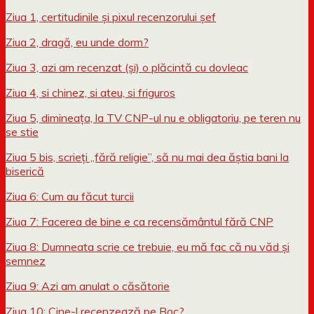
Ziua 1, certitudinile și pixul recenzorului șef
Ziua 2, dragă, eu unde dorm?
Ziua 3, azi am recenzat (și) o plăcintă cu dovleac
Ziua 4, si chinez, si ateu, si friguros
Ziua 5, dimineața, la TV CNP-ul nu e obligatoriu, pe teren nu
se stie
Ziua 5 bis, scrieți „fără religie”, să nu mai dea ăștia bani la
biserică
Ziua 6: Cum au făcut turcii
Ziua 7: Facerea de bine e ca recensământul fără CNP
Ziua 8: Dumneata scrie ce trebuie, eu mă fac că nu văd și
semnez
Ziua 9: Azi am anulat o căsătorie
Ziua 10: Cine-l recenzează pe Boc?