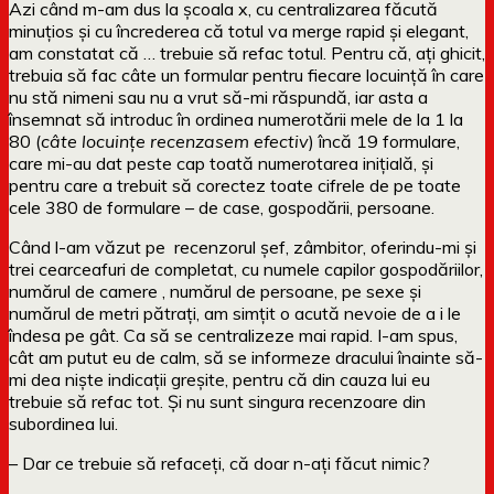
Azi când m-am dus la școala x, cu centralizarea făcută
minuțios și cu încrederea că totul va merge rapid și elegant,
am constatat că … trebuie să refac totul. Pentru că, ați ghicit,
trebuia să fac câte un formular pentru fiecare locuință în care
nu stă nimeni sau nu a vrut să-mi răspundă, iar asta a
însemnat să introduc în ordinea numerotării mele de la 1 la
80 (
câte locuințe recenzasem efectiv
) încă 19 formulare,
care mi-au dat peste cap toată numerotarea inițială, și
pentru care a trebuit să corectez toate cifrele de pe toate
cele 380 de formulare – de case, gospodării, persoane.
Când l-am văzut pe recenzorul șef, zâmbitor, oferindu-mi și
trei cearceafuri de completat, cu numele capilor gospodăriilor,
numărul de camere , numărul de persoane, pe sexe și
numărul de metri pătrați, am simțit o acută nevoie de a i le
îndesa pe gât. Ca să se centralizeze mai rapid. I-am spus,
cât am putut eu de calm, să se informeze dracului înainte să-
mi dea niște indicații greșite, pentru că din cauza lui eu
trebuie să refac tot. Și nu sunt singura recenzoare din
subordinea lui.
– Dar ce trebuie să refaceți, că doar n-ați făcut nimic?