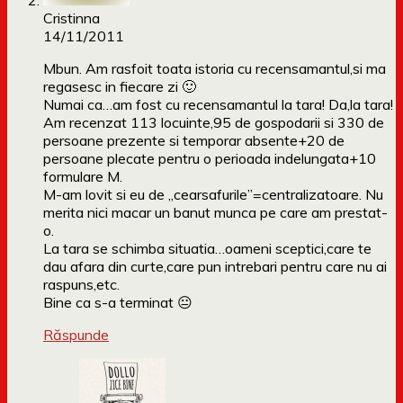
Cristinna
14/11/2011
Mbun. Am rasfoit toata istoria cu recensamantul,si ma
regasesc in fiecare zi 🙂
Numai ca…am fost cu recensamantul la tara! Da,la tara!
Am recenzat 113 locuinte,95 de gospodarii si 330 de
persoane prezente si temporar absente+20 de
persoane plecate pentru o perioada indelungata+10
formulare M.
M-am lovit si eu de „cearsafurile”=centralizatoare. Nu
merita nici macar un banut munca pe care am prestat-
o.
La tara se schimba situatia…oameni sceptici,care te
dau afara din curte,care pun intrebari pentru care nu ai
raspuns,etc.
Bine ca s-a terminat 😐
Răspunde