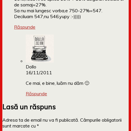
de somaj=27%.
Sa nu mai lungesc vorba,e 750-27%=547.
Deciluam 547,nu 546,yupy :-)))))
Răspunde
Dollo
16/11/2011
Ce mai, e bine, luăm nu dăm 🙂
Răspunde
Lasă un răspuns
Adresa ta de email nu va fi publicată.
Câmpurile obligatorii
sunt marcate cu
*