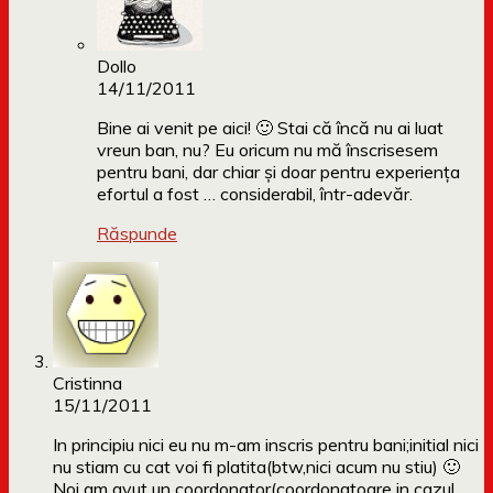
Dollo
14/11/2011
Bine ai venit pe aici! 🙂 Stai că încă nu ai luat
vreun ban, nu? Eu oricum nu mă înscrisesem
pentru bani, dar chiar și doar pentru experiența
efortul a fost … considerabil, într-adevăr.
Răspunde
Cristinna
15/11/2011
In principiu nici eu nu m-am inscris pentru bani;initial nici
nu stiam cu cat voi fi platita(btw,nici acum nu stiu) 🙂
Noi am avut un coordonator(coordonatoare in cazul