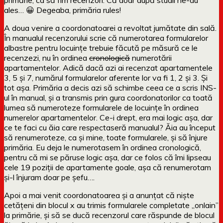
ales… 😀 Degeaba, primăria rules!
A doua venire a coordonatoarei a revoltat jumătate din sală.
În manualul recenzorului scrie că numerotarea formularelor
albastre pentru locuințe trebuie făcută pe măsură ce le
recenzezi, nu în ordinea
cronologică
numerotării
apartamentelor. Adică dacă azi ai recenzat apartamentele
3, 5 și 7, numărul formularelor aferente lor va fi 1, 2 și 3. Și
tot așa. Primăria a decis azi să schimbe ceea ce a scris INS-
ul în manual, și a transmis prin gura coordonatorilor ca toată
lumea să numeroteze formularele de locuințe în ordinea
numerelor apartamentelor. Ce-i drept, era mai logic așa, dar
ce te faci cu ăia care respectaseră manualul? Ăia au început
să renumeroteze, ca și mine, toate formularele, și să înjure
primăria. Eu deja le numerotasem în ordinea cronologică,
pentru că mi se păruse logic așa, dar ce folos că îmi lipseau
cele 19 poziții de apartamente goale, așa că renumerotam
și-l înjuram doar pe șefu….
Apoi a mai venit coordonatoarea și a anunțat că niște
cetățeni din blocul x au trimis formularele completate „onlain”
la primărie, și să se ducă recenzorul care răspunde de blocul