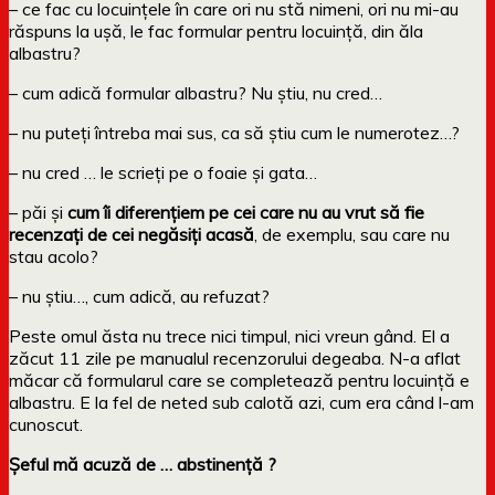
– ce fac cu locuințele în care ori nu stă nimeni, ori nu mi-au
răspuns la ușă, le fac formular pentru locuință, din ăla
albastru?
– cum adică formular albastru? Nu știu, nu cred…
– nu puteți întreba mai sus, ca să știu cum le numerotez…?
– nu cred … le scrieți pe o foaie și gata…
– păi și
cum îi diferențiem pe cei care nu au vrut să fie
recenzați de cei negăsiți acasă
, de exemplu, sau care nu
stau acolo?
– nu știu…, cum adică, au refuzat?
Peste omul ăsta nu trece nici timpul, nici vreun gând. El a
zăcut 11 zile pe manualul recenzorului degeaba. N-a aflat
măcar că formularul care se completează pentru locuință e
albastru. E la fel de neted sub calotă azi, cum era când l-am
cunoscut.
Șeful mă acuză de … abstinență ?