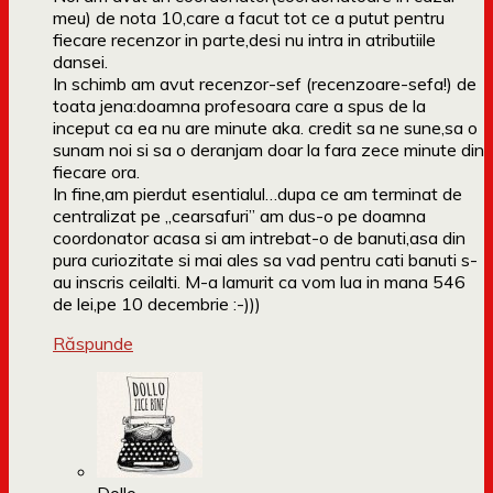
meu) de nota 10,care a facut tot ce a putut pentru
fiecare recenzor in parte,desi nu intra in atributiile
dansei.
In schimb am avut recenzor-sef (recenzoare-sefa!) de
toata jena:doamna profesoara care a spus de la
inceput ca ea nu are minute aka. credit sa ne sune,sa o
sunam noi si sa o deranjam doar la fara zece minute din
fiecare ora.
In fine,am pierdut esentialul…dupa ce am terminat de
centralizat pe „cearsafuri” am dus-o pe doamna
coordonator acasa si am intrebat-o de banuti,asa din
pura curiozitate si mai ales sa vad pentru cati banuti s-
au inscris ceilalti. M-a lamurit ca vom lua in mana 546
de lei,pe 10 decembrie :-)))
Răspunde