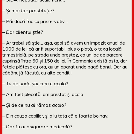
– Și mai fac prostituție?
– Păi dacă fac cu prezervativ…
– Dar clientul știe?
– Ar trebui să știe… așa, apoi să avem un impozit anual de
1000 de lei, că ar fi suportabil, plus o plată, o taxa locală
trimestrială, pe strada unde prestez, ca un loc de parcare,
cuprinsă între 50 și 150 de lei. În Germania există asta, dar
fetele plătesc cu ora, au un aparat unde bagă banul. Dar au
căbănuță făcută, au alte condiții.
– Tu de unde știi cum e acolo?
– Am fost plecată, am prestat și acolo…
– Și de ce nu ai rămas acolo?
– Din cauza copiilor, și a lu tata că e foarte bolnav.
– Dar tu ai asigurare medicală?