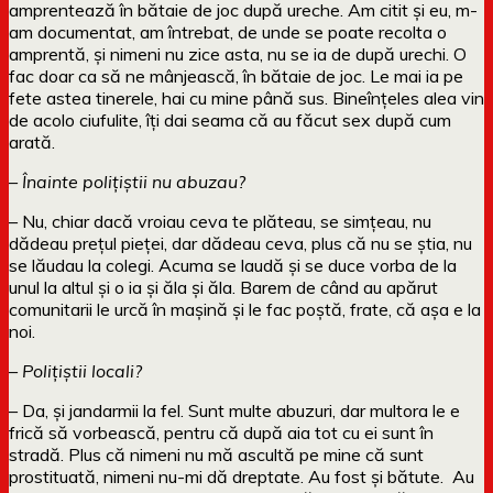
amprentează în bătaie de joc după ureche. Am citit și eu, m-
am documentat, am întrebat, de unde se poate recolta o
amprentă, și nimeni nu zice asta, nu se ia de după urechi. O
fac doar ca să ne mânjească, în bătaie de joc. Le mai ia pe
fete astea tinerele, hai cu mine până sus. Bineînțeles alea vin
de acolo ciufulite, îți dai seama că au făcut sex după cum
arată.
– Înainte polițiștii nu abuzau?
– Nu, chiar dacă vroiau ceva te plăteau, se simțeau, nu
dădeau prețul pieței, dar dădeau ceva, plus că nu se știa, nu
se lăudau la colegi. Acuma se laudă și se duce vorba de la
unul la altul și o ia și ăla și ăla. Barem de când au apărut
comunitarii le urcă în mașină și le fac poștă, frate, că așa e la
noi.
– Polițiștii locali?
– Da, și jandarmii la fel. Sunt multe abuzuri, dar multora le e
frică să vorbească, pentru că după aia tot cu ei sunt în
stradă. Plus că nimeni nu mă ascultă pe mine că sunt
prostituată, nimeni nu-mi dă dreptate. Au fost și bătute. Au