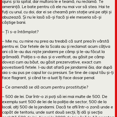
ajuns și la spital, dar multora le e teamă, nu reclamă. Te
amenință. Le bate pentru că ele nu mai vor să stea. Hai te
fuți cu unul, cu doi, dar ei se cheamă prin stație unii pe alții și
abuzează. Și nu le lasă să-și facă și ele meseria să-și
câștige banii.
– Ți s-a întâmplat?
– Mie nu, cu mine nu prea au treabă că sunt prea în vârstă
pentru ei. Dar fetele de la Scala au și reclamat acum câțiva
ani că le-au dus niște jandarmi pe câmp și le-au făcut la
grămadă. Poliția s-a dus și a verificat, au găsit pe câmp
dovezi cum au băut, au găsit prezervative, exact cum
povestiseră fetele. I-au dat afară pe jandarmii ăia, dar după
aia s-au pus pe capul lor cu presiuni. Se tine de capul tău și-ți
face flagrant, și când te-a luat îți face dosar penal.
– Ce amendă se dă acum pentru prostituție?
– 500 de lei. Dar într-o zi poți să iei mai multe de 500. De
exemplu sunt 500 de lei de la poliția de sector, 500 de la
locali, alți 500 de la jandarmi. Dacă te afli într-o zonă unde e
capăt de teritoriu, unde sunt două secții, îți dă și secția