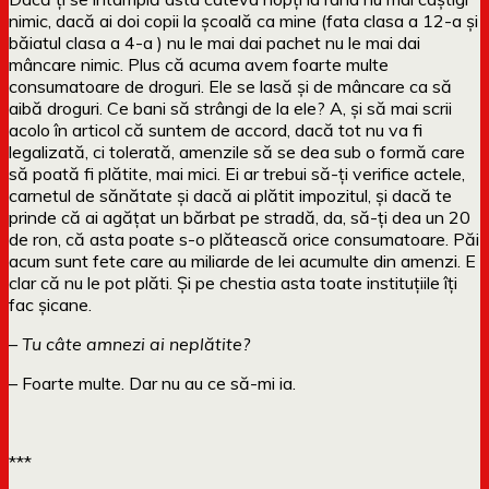
nimic, dacă ai doi copii la școală ca mine (fata clasa a 12-a și
băiatul clasa a 4-a ) nu le mai dai pachet nu le mai dai
mâncare nimic. Plus că acuma avem foarte multe
consumatoare de droguri. Ele se lasă și de mâncare ca să
aibă droguri. Ce bani să strângi de la ele? A, și să mai scrii
acolo în articol că suntem de accord, dacă tot nu va fi
legalizată, ci tolerată, amenzile să se dea sub o formă care
să poată fi plătite, mai mici. Ei ar trebui să-ți verifice actele,
carnetul de sănătate și dacă ai plătit impozitul, și dacă te
prinde că ai agățat un bărbat pe stradă, da, să-ți dea un 20
de ron, că asta poate s-o plătească orice consumatoare. Păi
acum sunt fete care au miliarde de lei acumulte din amenzi. E
clar că nu le pot plăti. Și pe chestia asta toate instituțiile îți
fac șicane.
– Tu câte amnezi ai neplătite?
– Foarte multe. Dar nu au ce să-mi ia.
***