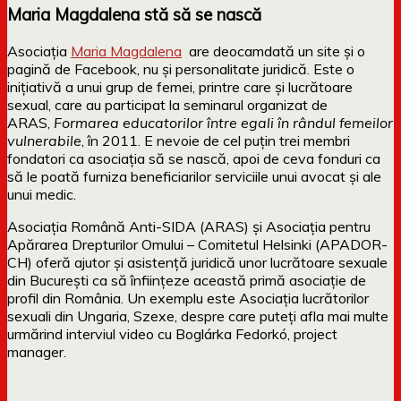
Maria Magdalena stă să se nască
Asociația
Maria Magdalena
are deocamdată un site și o
pagină de Facebook, nu și personalitate juridică. Este o
inițiativă a unui grup de femei, printre care și lucrătoare
sexual, care au participat la seminarul organizat de
ARAS,
Formarea educatorilor între egali în rândul femeilor
vulnerabile
, în 2011. E nevoie de cel puțin trei membri
fondatori ca asociația să se nască, apoi de ceva fonduri ca
să le poată furniza beneficiarilor serviciile unui avocat și ale
unui medic.
Asociația Română Anti-SIDA (ARAS) și Asociația pentru
Apărarea Drepturilor Omului – Comitetul Helsinki (APADOR-
CH) oferă ajutor și asistență juridică unor lucrătoare sexuale
din București ca să înființeze această primă asociație de
profil din România. Un exemplu este Asociația lucrătorilor
sexuali din Ungaria, Szexe, despre care puteți afla mai multe
urmărind interviul video cu Boglárka Fedorkó, project
manager.