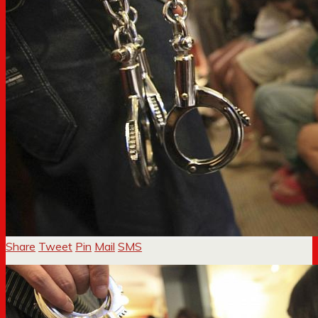
Share
Tweet
Pin
Mail
SMS