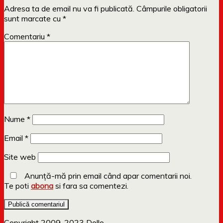
Adresa ta de email nu va fi publicată.
Câmpurile obligatorii
sunt marcate cu
*
Comentariu
*
Nume
*
Email
*
Site web
Anunță-mă prin email când apar comentarii noi.
Te poti
abona
si fara sa comentezi.
Copyright 2009-2023 Dollo