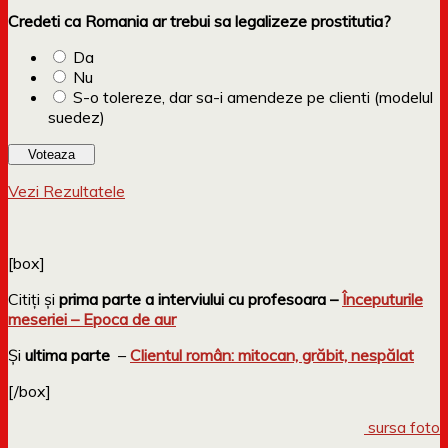
Credeti ca Romania ar trebui sa legalizeze prostitutia?
Da
Nu
S-o tolereze, dar sa-i amendeze pe clienti (modelul
suedez)
Vezi Rezultatele
[box]
Citiți și
prima parte a interviului cu profesoara –
Începuturile
meseriei – Epoca de aur
Și
ultima parte
–
Clientul român: mitocan, grăbit, nespălat
[/box]
sursa foto