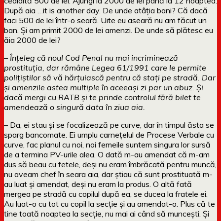
cealaltă 500 de lei. Ajungi la 2000 de lei până la 12 noaptea.
După aia …it is another day. De unde atâția bani? Că dacă
faci 500 de lei într-o seară. Uite eu aseară nu am făcut un
ban. Și am primit 2000 de lei amenzi. De unde să plătesc eu
ăia 2000 de lei?
– Înțeleg că noul Cod Penal nu mai incriminează
prostituția, dar rămâne Legea 61/1991 care le permite
polițiștilor să vă hărțuiască pentru că stați pe stradă. Dar
și amenzile astea multiple în aceeași zi par un abuz. Și
dacă mergi cu RATB și te prinde controlul fără bilet te
amendează o singură data în ziua aia.
– Da, ei stau și se focalizează pe curve, dar în timpul ăsta se
sparg bancomate. Ei umplu carnețelul de Procese Verbale cu
curve, fac planul cu noi, noi femeile suntem singura lor sursă
de a termina PV-urile alea. O dată m-au amendat că m-am
dus să beau cu fetele, deși nu eram îmbrăcată pentru muncă,
nu aveam chef în seara aia, dar știau că sunt prostituată m-
au luat și amendat, deși nu eram la produs. O altă fată
mergea pe stradă cu copilul după ea, se ducea la fratele ei.
Au luat-o cu tot cu copil la secție și au amendat-o. Plus că te
tine toată noaptea la secție, nu mai ai când să muncești. Și