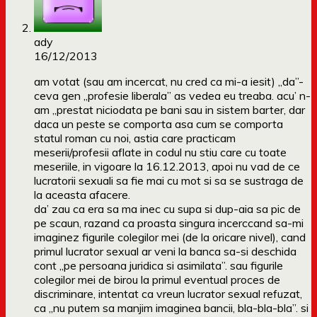
ady
16/12/2013
am votat (sau am incercat, nu cred ca mi-a iesit) „da”-
ceva gen „profesie liberala” as vedea eu treaba. acu’ n-
am „prestat niciodata pe bani sau in sistem barter, dar
daca un peste se comporta asa cum se comporta
statul roman cu noi, astia care practicam
meserii/profesii aflate in codul nu stiu care cu toate
meseriile, in vigoare la 16.12.2013, apoi nu vad de ce
lucratorii sexuali sa fie mai cu mot si sa se sustraga de
la aceasta afacere.
da’ zau ca era sa ma inec cu supa si dup-aia sa pic de
pe scaun, razand ca proasta singura incerccand sa-mi
imaginez figurile colegilor mei (de la oricare nivel), cand
primul lucrator sexual ar veni la banca sa-si deschida
cont „pe persoana juridica si asimilata”. sau figurile
colegilor mei de birou la primul eventual proces de
discriminare, intentat ca vreun lucrator sexual refuzat,
ca „nu putem sa manjim imaginea bancii, bla-bla-bla”. si