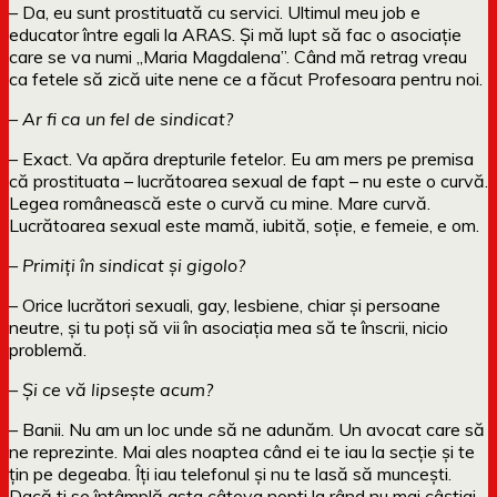
– Da, eu sunt prostituată cu servici. Ultimul meu job e
educator între egali la ARAS. Și mă lupt să fac o asociație
care se va numi „Maria Magdalena”. Când mă retrag vreau
ca fetele să zică uite nene ce a făcut Profesoara pentru noi.
– Ar fi ca un fel de sindicat?
– Exact. Va apăra drepturile fetelor. Eu am mers pe premisa
că prostituata – lucrătoarea sexual de fapt – nu este o curvă.
Legea românească este o curvă cu mine. Mare curvă.
Lucrătoarea sexual este mamă, iubită, soție, e femeie, e om.
– Primiți în sindicat și gigolo?
– Orice lucrători sexuali, gay, lesbiene, chiar și persoane
neutre, și tu poți să vii în asociația mea să te înscrii, nicio
problemă.
– Și ce vă lipsește acum?
– Banii. Nu am un loc unde să ne adunăm. Un avocat care să
ne reprezinte. Mai ales noaptea când ei te iau la secție și te
țin pe degeaba. Îți iau telefonul și nu te lasă să muncești.
Dacă ți se întâmplă asta câteva nopți la rând nu mai câștigi