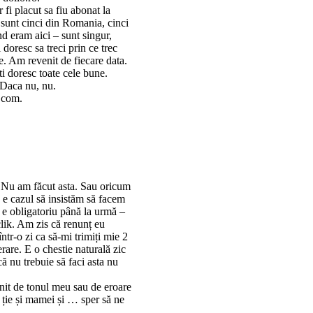
fi placut sa fiu abonat la
c sunt cinci din Romania, cinci
d eram aici – sunt singur,
 doresc sa treci prin ce trec
e. Am revenit de fiecare data.
Iti doresc toate cele bune.
. Daca nu, nu.
.com.
”. Nu am făcut asta. Sau oricum
 e cazul să insistăm să facem
 e obligatoriu până la urmă –
 clik. Am zis că renunț eu
tr-o zi ca să-mi trimiți mie 2
rare. E o chestie naturală zic
că nu trebuie să faci asta nu
gnit de tonul meu sau de eroare
i ție și mamei și … sper să ne