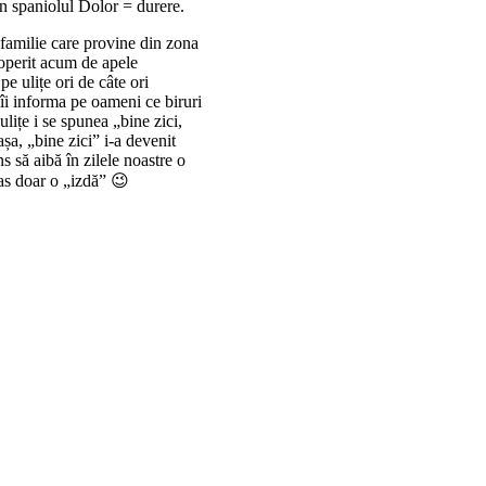
in spaniolul Dolor = durere.
familie care provine din zona
coperit acum de apele
pe ulițe ori de câte ori
 îi informa pe oameni ce biruri
lițe i se spunea „bine zici,
șa, „bine zici” i-a devenit
 să aibă în zilele noastre o
mas doar o „izdă” 😉