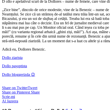
D
ollo e apelativul scurt de la Dollores – nume de femeie, care vine d
„Zice bine”, dincolo de orice modestie, vine de la Benezic – nume de 
Neamțului. Se zice că un strămoș de-al tatălui meu trăia într-un sat, a
Bicazului, și era un soi de slujbaș al cetății. Treaba lui era să bată toba 
stăpânirea mai lua câte o decizie. Era un fel de jurnalist medieval care
li s-au mai pus pe cap. Un Monitor oficial oral. Când ieșea cu toba pe u
măi!” (cu varianta regional arhaică „ghini ziși, măi!”). Azi așa, mâine a
poreclă, renume și în cele din urmă nume de rezonanță. Benezic a ajuns
stră-stră-nepoată ziarizdă. La un moment dat s-a luat cu altele și a ră
Adică eu, Dollores Benezic.
Dollo ziarista
Dollo pașoptista
Dollo bloggerizda 😉
Share on Twitter
Tweet
Share on Pinterest
Share
Scrie-mi
Al Jazeera