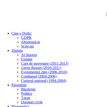
Cine e Dollo:
GDPR
Abonează-te
Scrie-mi
Ziarista
Al Jazeera
Esquire
Curs de guvernare (2011-2013)
Green Report (2010-2011)
Evenimentul zilei (2006-2010)
Cotidianul (2004-2006)
Curierul național (1994-2004)
Pașoptista
Blasfemii
Politice
Tzepe
Drepturi civile
Bloggeritza