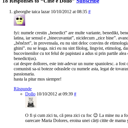
18 Responses to “Cine e Dollo”
Subscribe
gheorghe taica lazar
10/10/2012 at 08:35
#
fyi: numele crestin „benedict” are multe variante, benedikt, ben
latina, iar sensul e „binecuvantat”, nicidecum „zice bine”. avand
„bénézet”, in provensala, eu nu sint deloc convins de etimologi
ghini”. nu se leaga. nici eu nu sint filolog, lingvist, etimolog, da
bucovinenilor cu tot felul de papistasi a adus si prin partile alea
benedict(us).
cat despre dollores, este intr-adevar un nume spaniolesc. a fost
comunisti sa-si boteze odraslele cu numele asta, legat de tovaras
passionaria.
hasta la pitar mos siempre!
Răspunde
Dollo
10/10/2012 at 09:39
#
O fi și cum zici tu, că prea zici cu foc 😉 La mine nu a fo
oarecare Maria Dolores, eroina unei cărți citite de mama ș