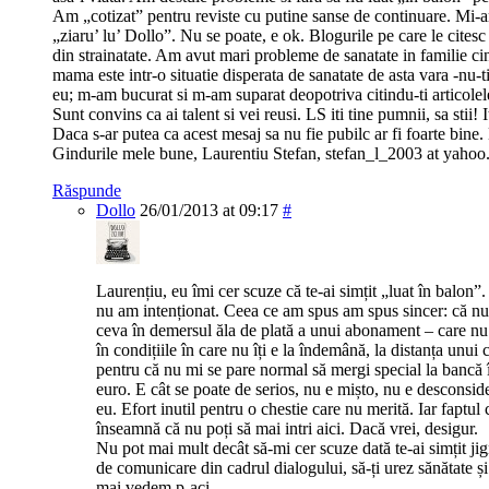
Am „cotizat” pentru reviste cu putine sanse de continuare. Mi-ar 
„ziaru’ lu’ Dollo”. Nu se poate, e ok. Blogurile pe care le cites
din strainatate. Am avut mari probleme de sanatate in familie cin
mama este intr-o situatie disperata de sanatate de asta vara -nu-ti
eu; m-am bucurat si m-am suparat deopotriva citindu-ti articolel
Sunt convins ca ai talent si vei reusi. LS iti tine pumnii, sa stii! 
Daca s-ar putea ca acest mesaj sa nu fie pubilc ar fi foarte bine
Gindurile mele bune, Laurentiu Stefan, stefan_l_2003 at yahoo
Răspunde
Dollo
26/01/2013 at 09:17
#
Laurențiu, eu îmi cer scuze că te-ai simțit „luat în balon
nu am intenționat. Ceea ce am spus am spus sincer: că nu
ceva în demersul ăla de plată a unui abonament – care nu
în condițiile în care nu îți e la îndemână, la distanța unui
pentru că nu mi se pare normal să mergi special la bancă în
euro. E cât se poate de serios, nu e mișto, nu e desconside
eu. Efort inutil pentru o chestie care nu merită. Iar faptul 
înseamnă că nu poți să mai intri aici. Dacă vrei, desigur.
Nu pot mai mult decât să-mi cer scuze dată te-ai simțit ji
de comunicare din cadrul dialogului, să-ți urez sănătate ș
mai vedem p-aci.