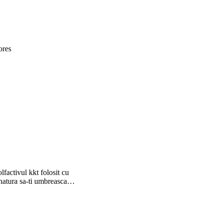
ores
factivul kkt folosit cu
 natura sa-ti umbreasca…