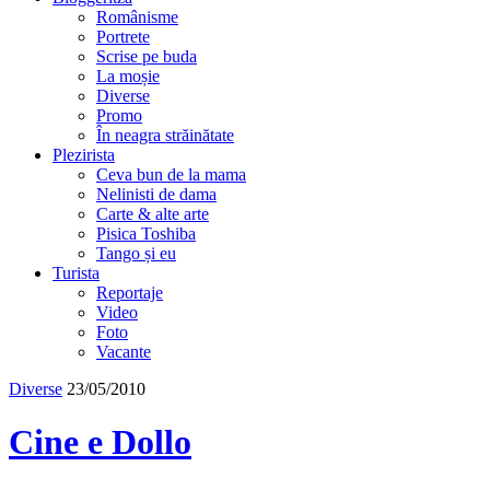
Românisme
Portrete
Scrise pe buda
La moșie
Diverse
Promo
În neagra străinătate
Plezirista
Ceva bun de la mama
Nelinisti de dama
Carte & alte arte
Pisica Toshiba
Tango și eu
Turista
Reportaje
Video
Foto
Vacante
Diverse
23/05/2010
Cine e Dollo