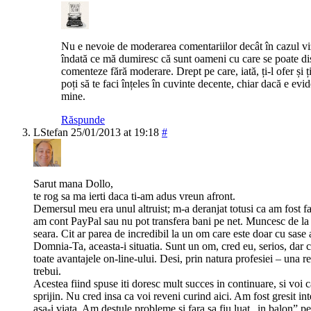
Nu e nevoie de moderarea comentariilor decât în cazul viz
îndată ce mă dumiresc că sunt oameni cu care se poate dis
comenteze fără moderare. Drept pe care, iată, ți-l ofer și ț
poți să te faci înțeles în cuvinte decente, chiar dacă e evi
mine.
Răspunde
LStefan
25/01/2013 at 19:18
#
Sarut mana Dollo,
te rog sa ma ierti daca ti-am adus vreun afront.
Demersul meu era unul altruist; m-a deranjat totusi ca am fost f
am cont PayPal sau nu pot transfera bani pe net. Muncesc de la 
seara. Cit ar parea de incredibil la un om care este doar cu sase a
Domnia-Ta, aceasta-i situatia. Sunt un om, cred eu, serios, dar c
toate avantajele on-line-ului. Desi, prin natura profesiei – una re
trebui.
Acestea fiind spuse iti doresc mult succes in continuare, si voi ca
sprijin. Nu cred insa ca voi reveni curind aici. Am fost gresit in
asa-i viata. Am destule probleme si fara sa fiu luat „in balon” pe