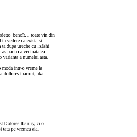
edetto, benoît… toate vin din
 in vedere ca exista si
a ta dupa ureche cu „zâshi
r as paria ca vecinatatea
 o varianta a numelui asta,
 o moda intr-o vreme la
a dollores ibarruri, aka
st Dolores Ibarury, ci o
i tata pe vremea aia.