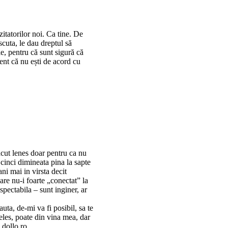
itatorilor noi. Ca tine. De
cuta, le dau dreptul să
ie, pentru că sunt sigură că
dent că nu ești de acord cu
acut lenes doar pentru ca nu
cinci dimineata pina la sapte
ni mai in virsta decit
are nu-i foarte „conectat” la
spectabila – sunt inginer, ar
uta, de-mi va fi posibil, sa te
teles, poate din vina mea, dar
 dollo.ro.