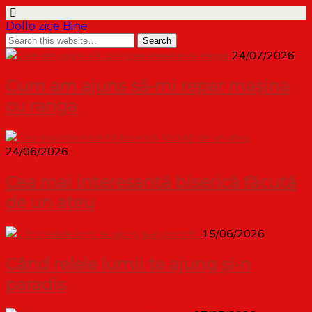
Dollo zice Bine
24/07/2026
Cum am ajuns să-mi repar mașina
cu ranga
24/06/2026
Cea mai interesantă biserică făcută
de un ateu
15/06/2026
Când relele lumii te ajung și-n
paradis