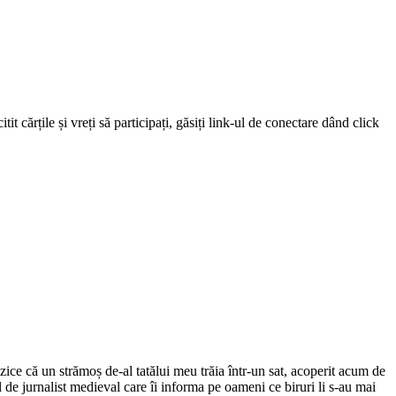
 cărțile și vreți să participați, găsiți link-ul de conectare dând click
ce că un strămoș de-al tatălui meu trăia într-un sat, acoperit acum de
el de jurnalist medieval care îi informa pe oameni ce biruri li s-au mai