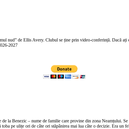
 nud” de Ellis Avery. Clubul se ține prin video-conferință. Dacă ați citit
n 2026-2027
e de la Benezic – nume de familie care provine din zona Neamțului. Se zi
tă toba pe ulițe ori de câte ori stăpânirea mai lua câte o decizie. Era un f