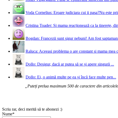
Voda Cornelius: Eroare judiciara cui ii pasa?Nu este prim
Cristina Toader: Si mama reacționează ca la tinerețe, din
Bogdan: Francezii sunt sigur nebuni! Am fost saptamana 
Raluca: Aceeasi problema o are constant si mama mea 
Dollo: Desigur, dacă ar putea să se și apere singură ...
Dollo: Ei, o animă multe pe ea și încă face multe pen...
„Puteți prelua maximum 500 de caractere din articolele d
Scriu rar, deci merită să te abonezi :)
Nume*