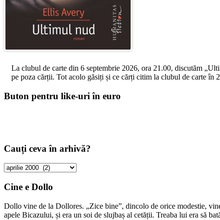
La clubul de carte din 6 septembrie 2026, ora 21.00, discutăm „Ultimul
pe poza cărții. Tot acolo găsiți și ce cărți citim la clubul de carte î
Buton pentru like-uri în euro
Cauți ceva în arhivă?
Cauți
ceva
în
Cine e Dollo
arhivă?
Dollo vine de la Dollores. „Zice bine”, dincolo de orice modestie, vin
apele Bicazului, și era un soi de slujbaș al cetății. Treaba lui era să ba