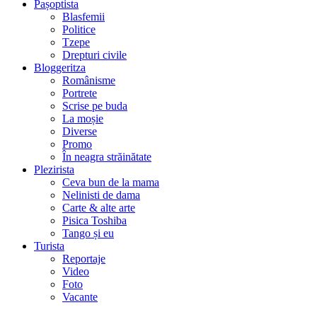
Pașoptista
Blasfemii
Politice
Tzepe
Drepturi civile
Bloggeritza
Românisme
Portrete
Scrise pe buda
La moșie
Diverse
Promo
În neagra străinătate
Plezirista
Ceva bun de la mama
Nelinisti de dama
Carte & alte arte
Pisica Toshiba
Tango și eu
Turista
Reportaje
Video
Foto
Vacante