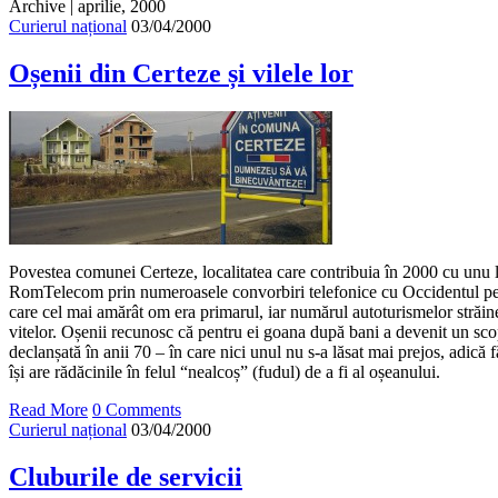
Archive | aprilie, 2000
Curierul național
03/04/2000
Oșenii din Certeze și vilele lor
Povestea comunei Certeze, localitatea care contribuia în 2000 cu unu la
RomTelecom prin numeroasele convorbiri telefonice cu Occidentul pe
care cel mai amărât om era primarul, iar numărul autoturismelor străi
vitelor. Oșenii recunosc că pentru ei goana după bani a devenit un scop
declanșată în anii 70 – în care nici unul nu s-a lăsat mai prejos, adică 
își are rădăcinile în felul “nealcoș” (fudul) de a fi al oșeanului.
Read More
0 Comments
Curierul național
03/04/2000
Cluburile de servicii