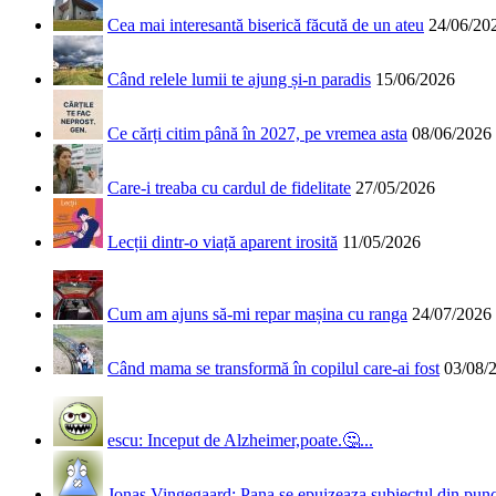
Cea mai interesantă biserică făcută de un ateu
24/06/20
Când relele lumii te ajung și-n paradis
15/06/2026
Ce cărți citim până în 2027, pe vremea asta
08/06/2026
Care-i treaba cu cardul de fidelitate
27/05/2026
Lecții dintr-o viață aparent irosită
11/05/2026
Cum am ajuns să-mi repar mașina cu ranga
24/07/2026
Când mama se transformă în copilul care-ai fost
03/08/
escu: Inceput de Alzheimer,poate.🤔...
Jonas Vingegaard: Pana se epuizeaza subiectul din punct