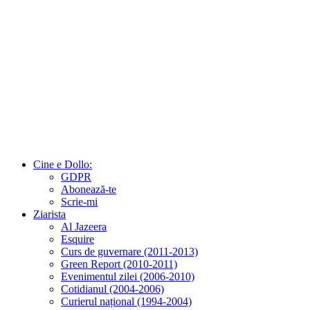
Cine e Dollo:
GDPR
Abonează-te
Scrie-mi
Ziarista
Al Jazeera
Esquire
Curs de guvernare (2011-2013)
Green Report (2010-2011)
Evenimentul zilei (2006-2010)
Cotidianul (2004-2006)
Curierul național (1994-2004)