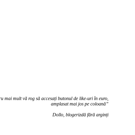
u mai mult vă rog să accesați butonul de like-uri în euro,
amplasat mai jos pe coloană”
Dollo, blogerizdă fără arginți