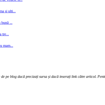
a si ulti...
 bună ...
tre...
cu mam...
e pe blog dacă precizați sursa și dacă inserați link către articol. Pentr