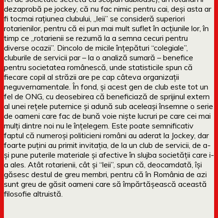
dezaprobă pe jockey, că nu fac nimic pentru cai, deși asta ar
fi tocmai rațiunea clubului, „leii” se consideră superiori
rotarienilor, pentru că ei pun mai mult suflet în acțiunile lor, în
timp ce „rotarienii se rezumă la a semna cecuri pentru
diverse ocazii”. Dincolo de micile înțepături “colegiale”,
cluburile de servicii par – la o analiză sumară – benefice
pentru societatea românescă, unde statisticile spun că
fiecare copil al străzii are pe cap câteva organizații
neguvernamentale. În fond, și acest gen de club este tot un
fel de ONG, cu deosebirea că beneficiază de sprijinul extern
al unei rețele puternice și adună sub aceleași însemne o serie
de oameni care fac de bună voie niște lucruri pe care cei mai
mulți dintre noi nu le înțelegem. Este poate semnificativ
faptul că numeroși politicieni români au aderat la Jockey, dar
foarte puțini au primit invitația, de la un club de servicii, de a-
și pune puterile materiale și afective în slujba societății care i-
a ales. Atât rotarienii, cât și “leii”, spun că, deocamdată, își
găsesc destul de greu membri, pentru că în România de azi
sunt greu de găsit oameni care să împărtășească această
filosofie altruistă.