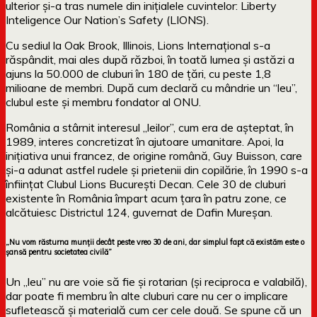
ulterior și-a tras numele din inițialele cuvintelor: Liberty
Inteligence Our Nation’s Safety (LIONS).
Cu sediul la Oak Brook, Illinois, Lions Internațional s-a
răspândit, mai ales după război, în toată lumea și astăzi a
ajuns la 50.000 de cluburi în 180 de țări, cu peste 1,8
milioane de membri. După cum declară cu mândrie un “leu”,
clubul este și membru fondator al ONU.
România a stârnit interesul „leilor”, cum era de așteptat, în
1989, interes concretizat în ajutoare umanitare. Apoi, la
inițiativa unui francez, de origine română, Guy Buisson, care
și-a adunat astfel rudele și prietenii din copilărie, în 1990 s-a
înființat Clubul Lions București Decan. Cele 30 de cluburi
existente în România împart acum țara în patru zone, ce
alcătuiesc Districtul 124, guvernat de Dafin Mureșan.
„Nu vom răsturna munții decât peste vreo 30 de ani, dar simplul fapt că existăm este o
șansă pentru societatea civilă”
Un „leu” nu are voie să fie și rotarian (și reciproca e valabilă),
dar poate fi membru în alte cluburi care nu cer o implicare
sufletească și materială cum cer cele două. Se spune că un