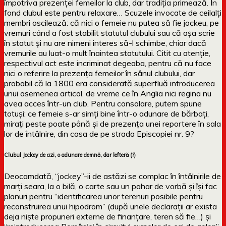
împotriva prezenței femeilor la club, dar tradiția primează. În
fond clubul este pentru relaxare… Scuzele invocate de ceilalți
membri oscilează: că nici o femeie nu putea să fie jockeu, pe
vremuri când a fost stabilit statutul clubului sau că așa scrie
în statut și nu are nimeni interes să-l schimbe, chiar dacă
vremurile au luat-o mult înaintea statutului. Citit cu atenție,
respectivul act este incriminat degeaba, pentru că nu face
nici o referire la prezența femeilor în sânul clubului, dar
probabil că la 1800 era considerată superfluă introducerea
unui asemenea articol, de vreme ce în Anglia nici regina nu
avea acces într-un club. Pentru consolare, putem spune
totuși: ce femeie s-ar simți bine într-o adunare de bărbați,
mirați peste poate până și de prezența unei reportere în sala
lor de întâlnire, din casa de pe strada Episcopiei nr. 9?
Clubul Jockey de azi, o adunare demnă, dar lefteră (?)
Deocamdată, “jockey”-ii de astăzi se complac în întâlnirile de
marți seara, la o bilă, o carte sau un pahar de vorbă și își fac
planuri pentru “identificarea unor terenuri posibile pentru
reconstruirea unui hipodrom” (după unele declarații ar exista
deja niște propuneri externe de finanțare, teren să fie…) și