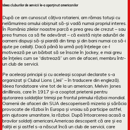
Ideea cluburilor de servicii le-a aparținut americanilor
După ce am cunoscut câțiva rotarieni, am rămas totuși cu
nelămurirea omului obișnuit să-și vadă numai propriul interes.
În România zilelor noastre parcă e prea greu de crezut – sau
prea frumos ca să fie adevărat – că există niște adunări de
oameni dispuși să-și piardă din timp și din bani numai ca să-i
ajute pe ceilalți. Dacă până la urmă poți înțelege ce-l
motivează pe un bărbat să se înscrie în Jockey, e mai greu
de înțeles cum se “distrează” un om de afaceri, membru într-
un club de servicii.
Pe aceleași principii și cu aceleași scopuri declarate s-a
organizat și Clubul Lions („leii” – în traducere din engleză).
Ideea fondatoare vine tot de la un american, Melvin Jones
dinIllinois, care în 1917 și-a cooptat prietenii pentru
ajutorarea soldaților trimiși pe frontul primului război mondial.
Oamenii de afaceri din SUA descoperiseră mizeria și sărăcia
provocate de război în Europa și vroiau să participe astfel,
prin ajutoare umanitare, la război. După întoarcerea acasă a
bravilor soldați americani,Americaa descoperit că are și ea
faliții ei și astfel s-a născut încă un club de servicii, care