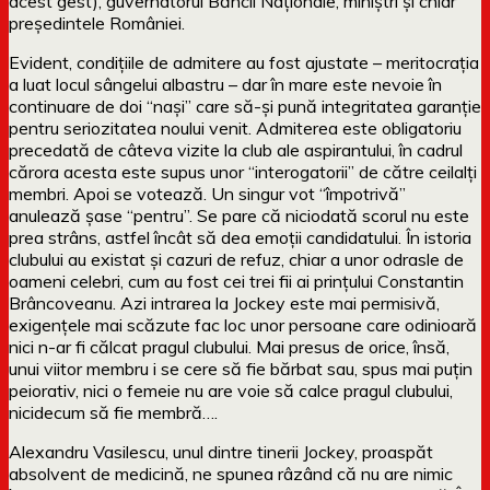
acest gest), guvernatorul Băncii Naționale, miniștri și chiar
președintele României.
Evident, condițiile de admitere au fost ajustate – meritocrația
a luat locul sângelui albastru – dar în mare este nevoie în
continuare de doi “nași” care să-și pună integritatea garanție
pentru seriozitatea noului venit. Admiterea este obligatoriu
precedată de câteva vizite la club ale aspirantului, în cadrul
cărora acesta este supus unor “interogatorii” de către ceilalți
membri. Apoi se votează. Un singur vot “împotrivă”
anulează șase “pentru”. Se pare că niciodată scorul nu este
prea strâns, astfel încât să dea emoții candidatului. În istoria
clubului au existat și cazuri de refuz, chiar a unor odrasle de
oameni celebri, cum au fost cei trei fii ai prințului Constantin
Brâncoveanu. Azi intrarea la Jockey este mai permisivă,
exigențele mai scăzute fac loc unor persoane care odinioară
nici n-ar fi călcat pragul clubului. Mai presus de orice, însă,
unui viitor membru i se cere să fie bărbat sau, spus mai puțin
peiorativ, nici o femeie nu are voie să calce pragul clubului,
nicidecum să fie membră….
Alexandru Vasilescu, unul dintre tinerii Jockey, proaspăt
absolvent de medicină, ne spunea râzând că nu are nimic