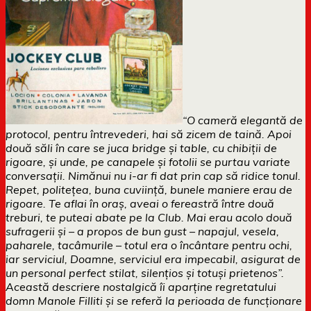
“O cameră elegantă de
protocol, pentru întrevederi, hai să zicem de taină. Apoi
două săli în care se juca bridge și table, cu chibiții de
rigoare, și unde, pe canapele și fotolii se purtau variate
conversații. Nimănui nu i-ar fi dat prin cap să ridice tonul.
Repet, politețea, buna cuviință, bunele maniere erau de
rigoare. Te aflai în oraș, aveai o fereastră între două
treburi, te puteai abate pe la Club. Mai erau acolo două
sufragerii și – a propos de bun gust – napajul, vesela,
paharele, tacâmurile – totul era o încântare pentru ochi,
iar serviciul, Doamne, serviciul era impecabil, asigurat de
un personal perfect stilat, silențios și totuși prietenos”.
Această descriere nostalgică îi aparține regretatului
domn Manole Filliti și se referă la perioada de funcționare