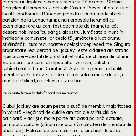
expresia îi displace vicepreședintelui Bălăceanu-Stolnici.
Complexul Romexpo și actuala Casă a Presei Libere au luat
locul Hipodromului Băneasa (construit după modelul celui
parizian de la Longchamp), numeroasele herghelii cu
exemplare rare au cam fost decimate de foamete, cât
despre nobilimea “cu sânge albastru”, jumătate a murit în
închisorile comuniste, iar cealaltă jumătate a luat drumul
străinătății, cum recunoaște același vicepreședinte. Singura
proprietate recuperată de “jockey” este clădirea din strada
Episcopiei – destul de prost întreținută de chiriașii din ultimii
50 de ani – pe care, din lipsa altor venituri, clubul a
subînchiriat-o firmei Comturist. Asta le-a permis actualilor
membri să-și doteze cât de cât trei săli cu mese de joc, o
masă de biliard, un televizor și un bar.
Ce să caute femeile la club? În fond aici ne relaxăm…
Clubul Jockey are acum peste o sută de membri, majoritatea
în vârstă – legănați de dulcile amintiri ale strălucirii de
odinioară – dar și o mare parte din clasa politică actuală,
primarul Capitalei (căruia i se acordă calitatea de membru din
oficiu, deși Halaicu, de exemplu nu s-a sinchisit deloc de