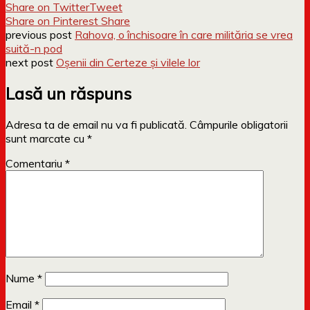
Share on Twitter
Tweet
Share on Pinterest
Share
previous post
Rahova, o închisoare în care milităria se vrea
suită-n pod
next post
Oșenii din Certeze și vilele lor
Lasă un răspuns
Adresa ta de email nu va fi publicată.
Câmpurile obligatorii
sunt marcate cu
*
Comentariu
*
Nume
*
Email
*