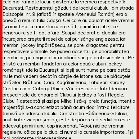
cele mai rafinate locuri existente la vremea respectivă în
București. Restaurantul găzduit de localul clubului, din strada
Episcopiei nr. 9 (aflată în spatele Ateneului Român) era o
anexă a renumitului Capșa. Cei care au apucat acele vremuri
își amintesc ce mare lucru era să fii primit în club și ce
nenorocire să fii dat afară. Scopul declarat al clubului era
încurajarea creșterii rasei de cai pur sânge englezesc, iar
membrii Jockey împărtășeau, se pare, dragostea pentru
respectivele animale. Se punea accentul pe onorabilitatea
membrilor, pe originea lor nobiliară sau pe profesionalism. Pe
o listă cu membrii fondatori ai celor două cluburi Jockey
românești (de la București și Iași) sunt nume pe care astăzi
nu le mai vedem decât în cărțile de istorie sau pe plăcuțele
străzilor: Brătianu, Carp, Kogălniceanu, Lahovari, știrbey,
Cantacuzino, Catargi, Ghica, Văcărescu etc. Întotdeauna
președintele de onoare al Clubului Jockey a fost Regele.
Clubul îl așteaptă și azi pe Mihai I să-și preia funcția. Intenția
majestății s-a concretizat până acum doar într-o felicitare
trimisă pe adresa clubului. Constantin Bălăceanu-Stolnici,
unul dintre vicepreședinți, este de părere că sediul nu este
adecvat primirii unui cap încoronat. “Apoi, nici pe vremuri
regele nu călca pe la club, ci numai la cursele importante”, își
mai amintește vicepreședintele.