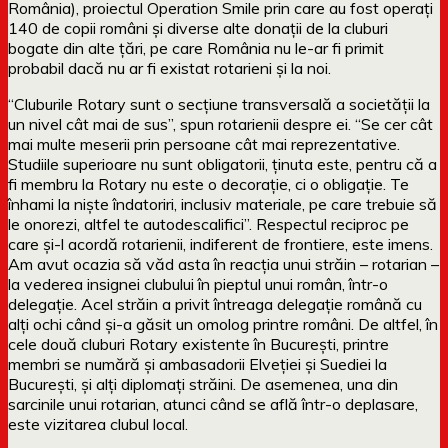
România), proiectul Operation Smile prin care au fost operați
140 de copii români și diverse alte donații de la cluburi
bogate din alte țări, pe care România nu le-ar fi primit
probabil dacă nu ar fi existat rotarieni și la noi.
“Cluburile Rotary sunt o secțiune transversală a societății la
un nivel cât mai de sus”, spun rotarienii despre ei. “Se cer cât
mai multe meserii prin persoane cât mai reprezentative.
Studiile superioare nu sunt obligatorii, ținuta este, pentru că a
fi membru la Rotary nu este o decorație, ci o obligație. Te
înhami la niște îndatoriri, inclusiv materiale, pe care trebuie să
le onorezi, altfel te autodescalifici”. Respectul reciproc pe
care și-l acordă rotarienii, indiferent de frontiere, este imens.
Am avut ocazia să văd asta în reacția unui străin – rotarian –
la vederea insignei clubului în pieptul unui român, într-o
delegație. Acel străin a privit întreaga delegație română cu
alți ochi când și-a găsit un omolog printre români. De altfel, în
cele două cluburi Rotary existente în București, printre
membri se numără și ambasadorii Elveției și Suediei la
București, și alți diplomați străini. De asemenea, una din
sarcinile unui rotarian, atunci când se află într-o deplasare,
este vizitarea clubul local.