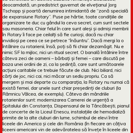
deocamdată, un predistrict guvernat de elvețianul Jorg
Tschopp și poartă denumirea intimidantă de “zonă specială
de expansiune Rotary”. Puse pe hârtie, toate condițiile de
organizare te duc cu gândul la ceva secret, cum sunt sectele
sau masoneria. Chiar felul în care sunt aleși și admiși membrii
în Rotary îi face pe ceilalți să fie curioși, dacă nu chiar
invidioși pe ceea ce se petrece “înăuntru”. Dacă mergi la o
întâlnire cu rotarienii, însă, poți să fii chiar dezamăgit. Nu e
nimic SF la mijloc, nici un ritual secret. O banală întâlnire între
câteva zeci de oameni – bărbați și femei – care discută pe
baza unei ordini de zi, ca la ședință, care sunt următoarele
acțiuni caritabile ce trebuie făcute de club. Nici biliard, nici
cărți de joc, nici cai, nici măcar un sediu propriu. Ca să
mergem și mai departe cu comparația, la Rotary nu numai că
există femei, dar unele sunt chiar președinți de cluburi (la
Râmnicu Vâlcea, de exemplu). Câteva din mândriile
rotarienilor sunt: modernizarea Camerei de urgență a
Spitalului din Constanța, Dispensarul de la Tâncăbești, pianul
de concerte de la Liceul Enescu, instalațiile de hemodializă
primite de la alte cluburi din lume, schimbul de elevi între
liceele din America și cele din România (în fiecare an câțiva
liceeni americani vin de adevăratelea să învețe în liceele din