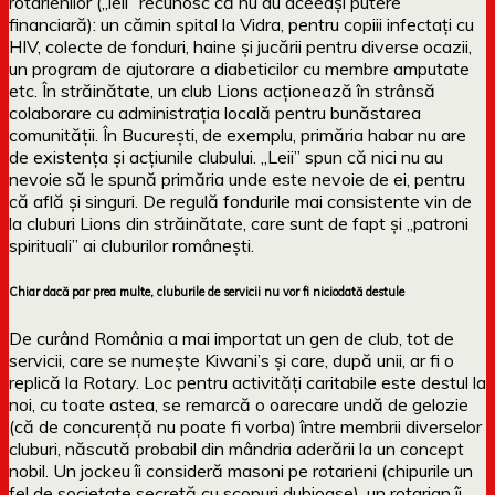
rotarienilor („leii” recunosc că nu au aceeași putere
financiară): un cămin spital la Vidra, pentru copiii infectați cu
HIV, colecte de fonduri, haine și jucării pentru diverse ocazii,
un program de ajutorare a diabeticilor cu membre amputate
etc. În străinătate, un club Lions acționează în strânsă
colaborare cu administrația locală pentru bunăstarea
comunității. În București, de exemplu, primăria habar nu are
de existența și acțiunile clubului. „Leii” spun că nici nu au
nevoie să le spună primăria unde este nevoie de ei, pentru
că află și singuri. De regulă fondurile mai consistente vin de
la cluburi Lions din străinătate, care sunt de fapt și „patroni
spirituali” ai cluburilor românești.
Chiar dacă par prea multe, cluburile de servicii nu vor fi niciodată destule
De curând România a mai importat un gen de club, tot de
servicii, care se numește Kiwani’s și care, după unii, ar fi o
replică la Rotary. Loc pentru activități caritabile este destul la
noi, cu toate astea, se remarcă o oarecare undă de gelozie
(că de concurență nu poate fi vorba) între membrii diverselor
cluburi, născută probabil din mândria aderării la un concept
nobil. Un jockeu îi consideră masoni pe rotarieni (chipurile un
fel de societate secretă cu scopuri dubioase), un rotarian îi