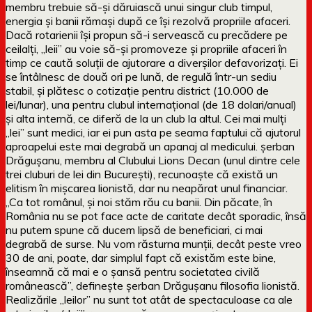
membru trebuie să-și dăruiască unui singur club timpul,
energia și banii rămași după ce își rezolvă propriile afaceri.
Dacă rotarienii își propun să-i servească cu precădere pe
ceilalți, „leii” au voie să-și promoveze și propriile afaceri în
timp ce caută soluții de ajutorare a diverșilor defavorizați. Ei
se întâlnesc de două ori pe lună, de regulă într-un sediu
stabil, și plătesc o cotizație pentru district (10.000 de
lei/lunar), una pentru clubul internațional (de 18 dolari/anual)
și alta internă, ce diferă de la un club la altul. Cei mai mulți
„lei” sunt medici, iar ei pun asta pe seama faptului că ajutorul
aproapelui este mai degrabă un apanaj al medicului. șerban
Drăgușanu, membru al Clubului Lions Decan (unul dintre cele
trei cluburi de lei din București), recunoaște că există un
elitism în mișcarea lionistă, dar nu neapărat unul financiar.
„Ca tot românul, și noi stăm rău cu banii. Din păcate, în
România nu se pot face acte de caritate decât sporadic, însă
nu putem spune că ducem lipsă de beneficiari, ci mai
degrabă de surse. Nu vom răsturna munții, decât peste vreo
30 de ani, poate, dar simplul fapt că existăm este bine,
înseamnă că mai e o șansă pentru societatea civilă
românească”, definește șerban Drăgușanu filosofia lionistă.
Realizările „leilor” nu sunt tot atât de spectaculoase ca ale