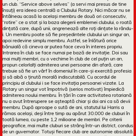
un club. “Service above selves” (a servi mai presus de tine
însuți) era ideea centrală a Clubului Rotary. Nici măcar nu se
întâlneau acasă la același membru de două ori consecutiv,
“rotire” ce a stat și la baza alegerii emblemei clubului, o roată
dințată care, după unii, angrenează alte roți dințate la rându-
i. Un membru poate să fie președintele clubului un singur an,
apoi redevine simplu membru. Astfel, se înlătură orice
bănuială că cineva ar putea face ceva în interes propriu.
Intrarea în club se face numai pe bază de invitație. Doi sau
mai mulți membri, cu o vechime în club de cel puțin un an,
propun celorlalți admiterea unei persoane din afară, care
trebuie să fie un vârf în domeniul în care-și exercită profesia
și să aibă o ținută morală indiscutabilă. Cu acordul de
principiu al clubului i se face invitația persoanei vizate. La
Rotary un singur vot împotrivă (serios motivat) împiedică
admiterea noului membru. În țări în care activitatea rotariană
nu a avut întrerupere se așteaptă chiar și doi ani ca să devii
membru. După aproape o sută de ani, statutul lui Harris a
rămas același, deși între timp au apărut 30.000 de cluburi în
toată lumea, cu peste 1,2 milioane de membri. Pe criterii
geografice, mai multe cluburi se strâng într-un district, condus
de un guvernator. Totuși fiecare club are autonomie absolută.