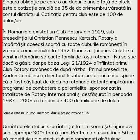
Singura obligație pe care o au cluburile unele față de altele
este o cotizație anuală de 35 de dolari/membru vărsată în
contul districtului. Cotizația pentru club este de 100 de
dolari/an.
În România a existat un Club Rotary din 1929, sub
președinția lui Christian Pennescu Kertsch. Rotary a
împărtășit aceeași soartă cu toate cluburile românești în
vremea comunismului. În 1992, francezul Jacques Colette a
venit în România să caute familii de foști rotarieni. Nu se știe
dacă a găsit, dar pe baza Legii 21/1924 a înființat primul
Club Rotary românesc de după război. Primul președinte,
Andrei Combiescu, directorul Institutului Cantacuzino, spune
că a fost câștigat de doctrina rotariană datorită implicării în
programul de combatere a poliomielitei, sponsorizat în
totalitate de Rotary Internațional și desfășurat în perioada
1987 – 2005 cu fonduri de 400 de milioane de dolari.
Femeia este nu numai membră, dar și președintă de club
Următoarele cluburi s-au înființat la Timișoara și Cluj, iar azi
sunt aproape 30 în toată țara. Pentru că nu sunt încă 50 ca
să constituie un district, cluburile românești alcătuiesc,