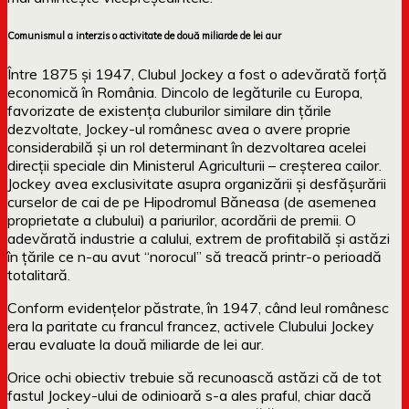
Comunismul a interzis o activitate de două miliarde de lei aur
Între 1875 și 1947, Clubul Jockey a fost o adevărată forță
economică în România. Dincolo de legăturile cu Europa,
favorizate de existența cluburilor similare din țările
dezvoltate, Jockey-ul românesc avea o avere proprie
considerabilă și un rol determinant în dezvoltarea acelei
direcții speciale din Ministerul Agriculturii – creșterea cailor.
Jockey avea exclusivitate asupra organizării și desfășurării
curselor de cai de pe Hipodromul Băneasa (de asemenea
proprietate a clubului) a pariurilor, acordării de premii. O
adevărată industrie a calului, extrem de profitabilă și astăzi
în țările ce n-au avut “norocul” să treacă printr-o perioadă
totalitară.
Conform evidențelor păstrate, în 1947, când leul românesc
era la paritate cu francul francez, activele Clubului Jockey
erau evaluate la două miliarde de lei aur.
Orice ochi obiectiv trebuie să recunoască astăzi că de tot
fastul Jockey-ului de odinioară s-a ales praful, chiar dacă