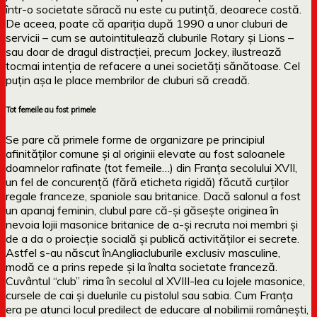
într-o societate săracă nu este cu putință, deoarece costă.
De aceea, poate că apariția după 1990 a unor cluburi de
servicii – cum se autointitulează cluburile Rotary și Lions –
sau doar de dragul distracției, precum Jockey, ilustrează
tocmai intenția de refacere a unei societăți sănătoase. Cel
puțin așa le place membrilor de cluburi să creadă.
Tot femeile au fost primele
Se pare că primele forme de organizare pe principiul
afinităților comune și al originii elevate au fost saloanele
doamnelor rafinate (tot femeile…) din Franța secolului XVII,
un fel de concurență (fără eticheta rigidă) făcută curților
regale franceze, spaniole sau britanice. Dacă salonul a fost
un apanaj feminin, clubul pare că-și găsește originea în
nevoia lojii masonice britanice de a-și recruta noi membri și
de a da o proiecție socială și publică activităților ei secrete.
Astfel s-au născut înAngliacluburile exclusiv masculine,
modă ce a prins repede și la înalta societate franceză.
Cuvântul “club” rima în secolul al XVIII-lea cu lojele masonice,
cursele de cai și duelurile cu pistolul sau sabia. Cum Franța
era pe atunci locul predilect de educare al nobilimii românești,