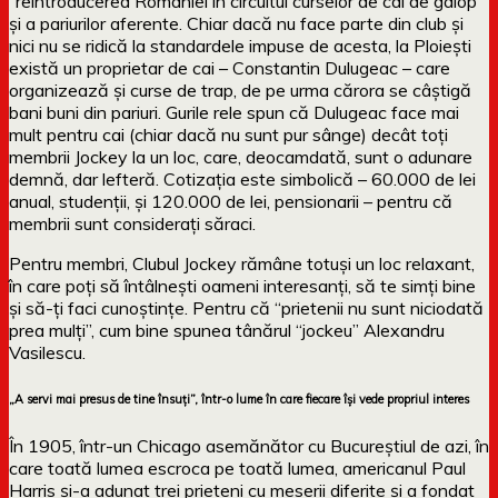
“reintroducerea României în circuitul curselor de cai de galop”
și a pariurilor aferente. Chiar dacă nu face parte din club și
nici nu se ridică la standardele impuse de acesta, la Ploiești
există un proprietar de cai – Constantin Dulugeac – care
organizează și curse de trap, de pe urma cărora se câștigă
bani buni din pariuri. Gurile rele spun că Dulugeac face mai
mult pentru cai (chiar dacă nu sunt pur sânge) decât toți
membrii Jockey la un loc, care, deocamdată, sunt o adunare
demnă, dar lefteră. Cotizația este simbolică – 60.000 de lei
anual, studenții, și 120.000 de lei, pensionarii – pentru că
membrii sunt considerați săraci.
Pentru membri, Clubul Jockey rămâne totuși un loc relaxant,
în care poți să întâlnești oameni interesanți, să te simți bine
și să-ți faci cunoștințe. Pentru că “prietenii nu sunt niciodată
prea mulți”, cum bine spunea tânărul “jockeu” Alexandru
Vasilescu.
„A servi mai presus de tine însuți”, într-o lume în care fiecare își vede propriul interes
În 1905, într-un Chicago asemănător cu Bucureștiul de azi, în
care toată lumea escroca pe toată lumea, americanul Paul
Harris și-a adunat trei prieteni cu meserii diferite și a fondat