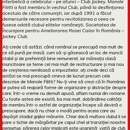
interbelică a celebrului – pe atunci – Club Jockey. Manole
Filitti a fost membru în vechiul Club, până la desființarea
acestuia de către comuniști, iar după 1991 a făcut
demersurile necesare pentru revitalizarea a ceea ce
fusese odată clubul elitelor românești, Societatea de
Încurajare pentru Ameliorarea Rasei Cailor în România –
Jockey Club.
Ați crede că astăzi, când românul se preocupă mai mult de
ce să pună pe masă, cum să-și găsească un loc de muncă
stabil și de preferință bine remunerat, iar măreața clasă
muncitoare se teme cel mai mult de restructurare și mai nou
de creșterea nemiloasă a impozitelor, ați crede deci că
astăzi se mai preocupă cineva de lucruri precum cele
descrise de Manole Filitti? Nu-ți vine să crezi că în România
ar putea să reapară forme de organizare și distracție despre
care, într-o vreme nu demult apusă, aflam numai din romane.
Cu toate astea ele există, ba mai mult, dobândirea calității
de membru într-o astfel de organizație începe să devină o
preocupare, dacă nu chiar o modă pentru aceia care au
depășit stadiul grijilor mărunte. Chiar dacă multora clubul li se
pare o tichie de mărgăritar pe capul chel al tranziției noastre
perpetue, părerea celor implicați este unanimă: viață de club