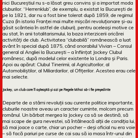
nici Bucureștiul nu s-a lăsat greu convins și a importat moda
cluburilor. “Herrenklub”, de exemplu, a existat la București de
pe la 1821, dar nu a fost bine tolerat după 1859, de regimul
Cuza (în istoria Franței mai multe mișcări revoluționare și-au
găsit scânteia în astfel de cluburi), pentru aceleași motive ce
au stat, în anii totalitarismului, la baza interzicerii oricărei
activități de club. Activitatea “clubabilă” românească a luat
avânt în special după 1875, când onorabilul Vivian – Consul
general al Angliei la București – a înființat Jockey Clubul
românesc, după modelul celor existente la Londra și Paris.
Apoi au apărut: Clubul Tinerimii, al Agricultorilor, al
Automobiliștilor, al Miliardarilor, al Ofițerilor. Acestea erau cele
mai selecte.
Jockey, un club care îl așteaptă și azi pe Regele Mihai să-i fie președinte
Departe de a stârni revoluții sau curente politice importante,
cluburile noastre aveau un caracter cuminte, molcom precum
românul. Un bărbat mergea la Jockey ca să se destină, să
mai scape de gura nevestei, să întâlneacă alții de condiția lui,
să mai joace o carte, chiar un pocher – deși oficial nu era voie
– să facă pariuri pe curse de cai sau să ia masa într-unul din