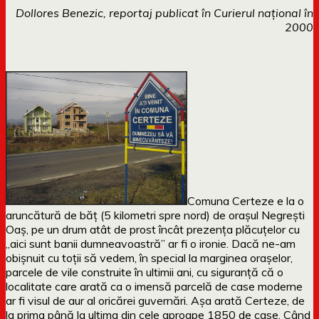
Dollores Benezic, reportaj publicat în Curierul național în
2000
Comuna Certeze e la o
aruncătură de băț (5 kilometri spre nord) de orașul Negrești
Oaș, pe un drum atât de prost încât prezența plăcuțelor cu
„aici sunt banii dumneavoastră” ar fi o ironie. Dacă ne-am
obișnuit cu toții să vedem, în special la marginea orașelor,
parcele de vile construite în ultimii ani, cu siguranță că o
localitate care arată ca o imensă parcelă de case moderne
ar fi visul de aur al oricărei guvernări. Așa arată Certeze, de
la prima până la ultima din cele aproape 1850 de case. Când