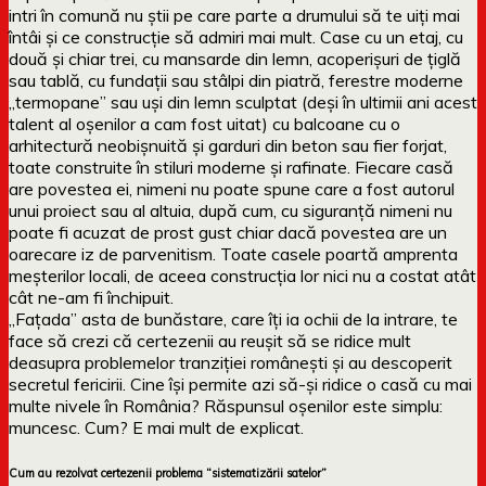
intri în comună nu știi pe care parte a drumului să te uiți mai
întâi și ce construcție să admiri mai mult. Case cu un etaj, cu
două și chiar trei, cu mansarde din lemn, acoperișuri de țiglă
sau tablă, cu fundații sau stâlpi din piatră, ferestre moderne
„termopane” sau uși din lemn sculptat (deși în ultimii ani acest
talent al oșenilor a cam fost uitat) cu balcoane cu o
arhitectură neobișnuită și garduri din beton sau fier forjat,
toate construite în stiluri moderne și rafinate. Fiecare casă
are povestea ei, nimeni nu poate spune care a fost autorul
unui proiect sau al altuia, după cum, cu siguranță nimeni nu
poate fi acuzat de prost gust chiar dacă povestea are un
oarecare iz de parvenitism. Toate casele poartă amprenta
meșterilor locali, de aceea construcția lor nici nu a costat atât
cât ne-am fi închipuit.
„Fațada” asta de bunăstare, care îți ia ochii de la intrare, te
face să crezi că certezenii au reușit să se ridice mult
deasupra problemelor tranziției românești și au descoperit
secretul fericirii. Cine își permite azi să-și ridice o casă cu mai
multe nivele în România? Răspunsul oșenilor este simplu:
muncesc. Cum? E mai mult de explicat.
Cum au rezolvat certezenii problema “sistematizării satelor”