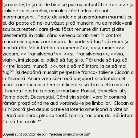
își amintește și cât de bine se purtau autoritățile franceze și
italiene cu ei, românii, mai ales când aflau că sunt
maramureșeni. „Poate de unde ne și asemănam mai mult cu
ei, da’ poate că ne-au văzut și că muncim, nu ca moldovenii
sau bucureștenii care și-au făcut renume din furat și alte
blestemății. În Italia, când veneau carabinierii în control,
muncitorii fugeau care încotro. Io, unde să fug? Că eram și
mai bătrân. Mă întrebau: <<rumeno?>>, <<si, rumeno>>
ziceam, <<Transilvania?>>, <<si, Transilvania>>, <<via,
via!>>, îmi ziceau ei, adică să fug și io. Păi unde să fug, că
<<tre’ laboro, muncă…>>, tot o să mă întorc, la ce să mai
fug?”, își deapănă mucalit peripețiile franco-italiene Ciocan al
lu’ Nicoară. Acum vrea să-i facă pașaport și băiatului cel
mare, care tocmai a terminat liceul, și să-l ia cu el la muncă.
„Tineretul nostru cunoaște mai bine Parisul, Bruxelles-ul și
Roma decât Bucureștiul. Când vin străinii vara în comună
rămân proști când ne aud vorbindu-le pe limba lor.” Ciocan al
lu’ Nicoară și-a depus actele la loteria americană a vizelor.
„Dacă am noroc plec cu toată familia, fac bani, da’ mă întorc.
Ce să fac acolo?”.
„Oșenii sunt căutători de bani “precum americanii de aur”