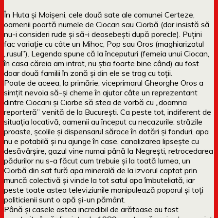
În Huta și Moișeni, cele două sate ale comunei Certeze,
oamenii poartă numele de Ciocan sau Ciorbă (dar insistă să
nu-i consideri rude și să-i deosebești după porecle). Puțini
fac variație cu câte un Mihoc, Pop sau Oros (maghiarizatul
„rusul”). Legenda spune că la începuturi (femeia unui Ciocan,
în casa căreia am intrat, nu știa foarte bine când) au fost
doar două familii în zonă și din ele se trag cu toții.
Poate de aceea, la primărie, viceprimarul Gheorghe Oros a
simțit nevoia să-și cheme în ajutor câte un reprezentant
dintre Ciocani și Ciorbe să stea de vorbă cu „doamna
reporteră” venită de la București. Ca peste tot, indiferent de
situația locativă, oamenii au început cu necazurile: străzile
proaste, școlile și dispensarul sărace în dotări și fonduri, apa
nu e potabilă și nu ajunge în case, canalizarea lipsește cu
desăvârșire, gazul vine numai până la Negrești, retrocedarea
pădurilor nu s-a făcut cum trebuie și la toată lumea, un
Ciorbă din sat fură apa minerală de la izvorul captat prin
muncă colectivă și vinde la tot satul apa îmbuteliată, iar
peste toate astea televiziunile manipulează poporul și toți
politicienii sunt o apă și-un pământ.
Până și casele astea incredibil de arătoase au fost