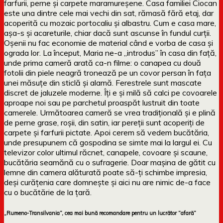
farfurii, perne și carpete maramureșene. Casa familiei Ciocan
este una dintre cele mai vechi din sat, rămasă fără etaj, dar
acoperită cu mozaic portocaliu și albastru. Cum e casa mare,
așa-s și acareturile, chiar dacă sunt ascunse în fundul curții.
Oșenii nu fac economie de material când e vorba de casa și
ograda lor. La început, Maria ne-a „introdus” în casa din față,
unde prima cameră arată ca-n filme: o canapea cu două
fotolii din piele neagră tronează pe un covor persan în fața
unei măsuțe din sticlă și alamă. Ferestrele sunt mascate
discret de jaluzele moderne. Îți e și milă să calci pe covoarele
aproape noi sau pe parchetul proaspăt lustruit din toate
camerele. Următoarea cameră se vrea tradițională și e plină
de perne grase, roșii, din satin, iar pereții sunt acoperiți de
carpete și farfurii pictate. Apoi cerem să vedem bucătăria,
unde presupunem că gospodina se simte mai la largul ei. Cu
televizor color ultimul răcnet, canapele, covoare și scaune,
bucătăria seamănă cu o sufragerie. Doar mașina de gătit cu
lemne din camera alăturată poate să-ți schimbe impresia,
deși curățenia care domnește și aici nu are nimic de-a face
cu o bucătărie de la țară.
„Rumeno-Transilvania”, cea mai bună recomandare pentru un lucrător “afară”