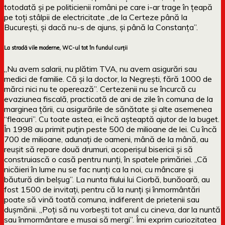
totodată și pe politicienii români pe care i-ar trage în țeapă
pe toți stâlpii de electricitate „de la Certeze până la
București, și dacă nu-s de ajuns, și până la Constanța”.
La stradă vile moderne, WC-ul tot în fundul curții
„Nu avem salarii, nu plătim TVA, nu avem asigurări sau
medici de familie. Că și la doctor, la Negrești, fără 1000 de
mărci nici nu te operează”. Certezenii nu se încurcă cu
evaziunea fiscală, practicată de ani de zile în comuna de la
marginea țării, cu asigurările de sănătate și alte asemenea
“fleacuri”. Cu toate astea, ei încă așteaptă ajutor de la buget.
În 1998 au primit puțin peste 500 de milioane de lei. Cu încă
700 de milioane, adunați de oameni, mână de la mână, au
reușit să repare două drumuri, acoperișul bisericii și să
construiască o casă pentru nunți, în spatele primăriei. „Că
nicăieri în lume nu se fac nunți ca la noi, cu mâncare și
băutură din belșug”. La nunta fiului lui Ciorbă, bunăoară, au
fost 1500 de invitați, pentru că la nunți și înmormântări
poate să vină toată comuna, indiferent de prietenii sau
dușmănii. „Poți să nu vorbești tot anul cu cineva, dar la nuntă
sau înmormântare e musai să mergi”. Îmi exprim curiozitatea