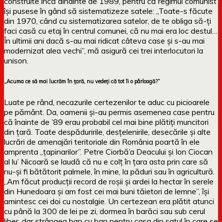
construite încă dinainte de 1989, pentru că regimul comunist
își pusese în gând să sistematizeze satele: „Toate-s făcute
din 1970, când cu sistematizarea satelor, de te obliga să-ți
faci casă cu etaj în centrul comunei, că nu mai era loc destul…
În ultimii ani dacă s-au mai ridicat câteva case și s-au mai
modernizat alea vechi”, mă asigură cei trei interlocutori la
unison.
„Acuma ce să mai lucrăm în țară, nu vedeți că tot îi o pârloagă?”
Luate pe rând, necazurile certezenilor te aduc cu picioarele
pe pământ. Da, oamenii și-au permis asemenea case pentru
că înainte de ’89 erau probabil cel mai bine plătiți muncitori
din țară. Toate despăduririle, desțelenirile, desecările și alte
lucrări de amenajări teritoriale din România poartă în ele
amprenta „țapinarilor”. Petre Ciorbă’a Deacului și Ion Ciocan
al lu’ Nicoară se laudă că nu e colț în țara asta prin care să
nu-și fi bătătorit palmele, în mine, la păduri sau în agricultură.
„Am făcut producții record de roșii și ardei la hectar în serele
din Hunedoara și am fost cei mai buni tăietori de lemne”, își
amintesc cei doi cu nostalgie. Un certezean era plătit atunci
cu până la 300 de lei pe zi, dormea în barăci sau sub cerul
liber, dar strângea ban cu ban pentru casa din satul în care se