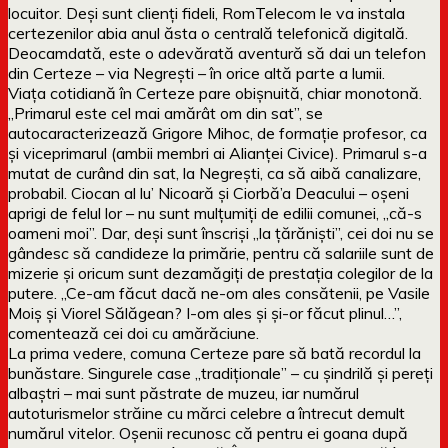
locuitor. Deși sunt clienți fideli, RomTelecom le va instala
certezenilor abia anul ăsta o centrală telefonică digitală.
Deocamdată, este o adevărată aventură să dai un telefon
din Certeze – via Negrești – în orice altă parte a lumii.
Viața cotidiană în Certeze pare obișnuită, chiar monotonă.
„Primarul este cel mai amărât om din sat”, se
autocaracterizează Grigore Mihoc, de formație profesor, ca
și viceprimarul (ambii membri ai Alianței Civice). Primarul s-a
mutat de curând din sat, la Negrești, ca să aibă canalizare,
probabil. Ciocan al lu’ Nicoară și Ciorbă’a Deacului – oșeni
aprigi de felul lor – nu sunt mulțumiți de edilii comunei, „că-s
oameni moi”. Dar, deși sunt înscriși „la țărăniști”, cei doi nu se
gândesc să candideze la primărie, pentru că salariile sunt de
mizerie și oricum sunt dezamăgiți de prestația colegilor de la
putere. „Ce-am făcut dacă ne-om ales consătenii, pe Vasile
Moiș și Viorel Sălăgean? I-om ales și și-or făcut plinul…”,
comentează cei doi cu amărăciune.
La prima vedere, comuna Certeze pare să bată recordul la
bunăstare. Singurele case „tradiționale” – cu șindrilă și pereți
albaștri – mai sunt păstrate de muzeu, iar numărul
autoturismelor străine cu mărci celebre a întrecut demult
numărul vitelor. Oșenii recunosc că pentru ei goana după