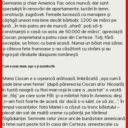
Germania și chiar America. Fac orice muncă, dar sunt
specialiști în renovări de apartamente, lucrări în lemn,
construcții, zugrăveli. Femeile lucrează ca menajere și
câștigă uneori mai bine decât bărbații: 1200 de mărci pe
lună. „În trei-patru ani de muncă „afară” poți să-ți
construiești o casă ca asta, de 50.000 de mărci”, apreciază
Ciocan, proprietarul a patru case din Certeze. Toți, fără
excepție, se întorc cu banii acasă. Numai un băiat mai sărac
și câteva fete frumoase s-au căsătorit cu străini și au
îngroșat rândurile diasporei românești.
Cum e casa mare, așa-s și acareturile
Maria Ciocan e o oșeancă arătoasă, îmbrăcată „așa cum îi
șade bine unei femei” (după părerea lui Ciocan al lu’ Nicoară)
în fustă neagră cu flori mari roșii la care a „asortat” o vestă
de „fâș” pe care scrie FBI. și-a măritat fata în America, deși
„n-am fost foarte de acord, da’ dacă s-o iubit, ce să zic…”. În
timpul vacanțelor, fata Mariei i-a căzut cu tronc băiatului –
plecat din sat de multă vreme cu părinții, pe tărâmul
făgăduinței. Semnele celor zece ani de bunăstare americană
a fetei sunt peste tot în casa din Certeze, amestecate cu