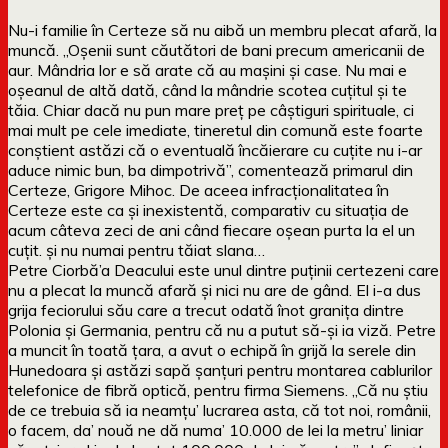
Nu-i familie în Certeze să nu aibă un membru plecat afară, la
muncă. „Oșenii sunt căutători de bani precum americanii de
aur. Mândria lor e să arate că au mașini și case. Nu mai e
oșeanul de altă dată, când la mândrie scotea cuțitul și te
tăia. Chiar dacă nu pun mare preț pe câștiguri spirituale, ci
mai mult pe cele imediate, tineretul din comună este foarte
conștient astăzi că o eventuală încăierare cu cuțite nu i-ar
aduce nimic bun, ba dimpotrivă”, comentează primarul din
Certeze, Grigore Mihoc. De aceea infracționalitatea în
Certeze este ca și inexistentă, comparativ cu situația de
acum câteva zeci de ani când fiecare oșean purta la el un
cuțit. și nu numai pentru tăiat slana…
Petre Ciorbă’a Deacului este unul dintre puținii certezeni care
nu a plecat la muncă afară și nici nu are de gând. El i-a dus
grija feciorului său care a trecut odată înot granița dintre
Polonia și Germania, pentru că nu a putut să-și ia viză. Petre
a muncit în toată țara, a avut o echipă în grijă la serele din
Hunedoara și astăzi sapă șanțuri pentru montarea cablurilor
telefonice de fibră optică, pentru firma Siemens. „Că nu știu
de ce trebuia să ia neamțu’ lucrarea asta, că tot noi, românii,
o facem, da’ nouă ne dă numa’ 10.000 de lei la metru’ liniar