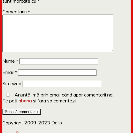
sunt marcate cu
*
Comentariu
*
Nume
*
Email
*
Site web
Anunță-mă prin email când apar comentarii noi.
Te poti
abona
si fara sa comentezi.
Copyright 2009-2023 Dollo