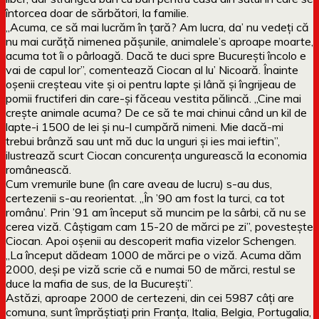
întorcea doar de sărbători, la familie.
„Acuma, ce să mai lucrăm în țară? Am lucra, da’ nu vedeți că
nu mai curăță nimenea pășunile, animalele’s aproape moarte,
acuma tot îi o pârloagă. Dacă te duci spre București încolo e
vai de capul lor”, comentează Ciocan al lu’ Nicoară. Înainte
oșenii creșteau vite și oi pentru lapte și lână și îngrijeau de
pomii fructiferi din care-și făceau vestita pălincă. „Cine mai
crește animale acuma? De ce să te mai chinui când un kil de
lapte-i 1500 de lei și nu-l cumpără nimeni. Mie dacă-mi
trebui brânză sau unt mă duc la unguri și ies mai ieftin”,
ilustrează scurt Ciocan concurența ungurească la economia
românească.
Cum vremurile bune (în care aveau de lucru) s-au dus,
certezenii s-au reorientat. „În ’90 am fost la turci, ca tot
românu’. Prin ’91 am început să muncim pe la sârbi, că nu se
cerea viză. Câștigam cam 15-20 de mărci pe zi”, povestește
Ciocan. Apoi oșenii au descoperit mafia vizelor Schengen.
„La început dădeam 1000 de mărci pe o viză. Acuma dăm
2000, deși pe viză scrie că e numai 50 de mărci, restul se
duce la mafia de sus, de la București”.
Astăzi, aproape 2000 de certezeni, din cei 5987 câți are
comuna, sunt împrăștiați prin Franța, Italia, Belgia, Portugalia,