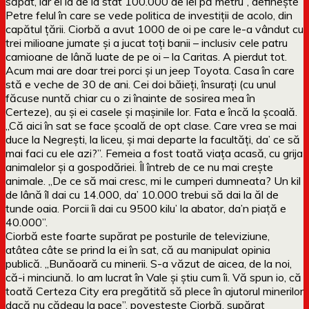
săpat, iar el ia de la stat 100.000 de lei pă metru”, definește
Petre felul în care se vede politica de investiții de acolo, din
capătul țării. Ciorbă a avut 1000 de oi pe care le-a vândut cu
trei milioane jumate și a jucat toți banii – inclusiv cele patru
camioane de lână luate de pe oi – la Caritas. A pierdut tot.
Acum mai are doar trei porci și un jeep Toyota. Casa în care
stă e veche de 30 de ani. Cei doi băieți, însurați (cu unul
făcuse nuntă chiar cu o zi înainte de sosirea mea în
Certeze), au și ei casele și mașinile lor. Fata e încă la școală.
„Că aici în sat se face școală de opt clase. Care vrea se mai
duce la Negrești, la liceu, și mai departe la facultăți, da’ ce să
mai faci cu ele azi?”. Femeia a fost toată viața acasă, cu grija
animalelor și a gospodăriei. Îl întreb de ce nu mai crește
animale. „De ce să mai cresc, mi le cumperi dumneata? Un kil
de lână îl dai cu 14.000, da’ 10.000 trebui să dai la ăl de
tunde oaia. Porcii îi dai cu 9500 kilu’ la abator, da’n piață e
40.000”.
Ciorbă este foarte supărat pe posturile de televiziune,
atâtea câte se prind la ei în sat, că au manipulat opinia
publică. „Bunăoară cu minerii. S-a văzut de aicea, de la noi,
că-i minciună. Io am lucrat în Vale și știu cum îi. Vă spun io, că
toată Certeza City era pregătită să plece în ajutorul minerilor
dacă nu cădeau la pace”, povestește Ciorbă, supărat