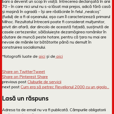
bani a devenit un scop în viață. Întrecerea declanșată în anii
70 – în care nici unul nu s-a lăsat mai prejos, adică fără casă
și mașină în ogradă – își are rădăcinile în felul „nealcoș”
(fudul) de a fi al oșeanului, așa cum îl caracterizează primarul
Mihoc. Rezultatul întrecerii poate fi considerat mulțumitor,
privit din afară, dar dincolo de această fațadă, susținută de
casele certezenilor, sălăsluiește dezamăgirea românilor în
căutare de muncă peste hotare, pentru că țara nu mai are
nevoie de mâinile lor bătătorite până nu demult în
construirea socialismului.
*fotografii luate de
aici
și de
aici
Share on Twitter
Tweet
Share on Pinterest
Share
previous post
Cluburile de servicii
next post
Cum era să petrec Revelionul 2000 cu un gigolo...
Lasă un răspuns
Adresa ta de email nu va fi publicată.
Câmpurile obligatorii