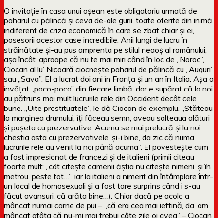
O invitație în casa unui oșean este obligatoriu urmată de
paharul cu pălincă și ceva de-ale gurii, toate oferite din inimă,
indiferent de criza economică în care se zbat chiar și ei,
posesorii acestor case incredibile. Anii lungi de lucru în
străinătate și-au pus amprenta pe stilul neaoș al românului,
așa încât, aproape că nu te mai miri când în loc de „Noroc”,
Ciocan al lu’ Nicoară ciocnește paharul de pălincă cu „Auguri”
sau „Sava”. El a lucrat doi ani în Franța și un an în Italia. Așa a
învățat „poco-poco” din fiecare limbă, dar e supărat că la noi
au pătruns mai mult lucrurile rele din Occident decât cele
bune. „Uite prostituatele”, le dă Ciocan de exemplu. „Stăteau
la marginea drumului, îți făceau semn, aveau salteaua alături
și poșeta cu prezervative. Acuma se mai prelucră și la noi
chestia asta cu prezervativele, și-i bine, da zic că numa’
lucrurile rele au venit la noi până acuma”. El povestește cum
a fost impresionat de francezi și de italieni (primii citeau
foarte mult: „cât citește oamenii ăștia nu citește nimeni. și în
metrou, peste tot…”, iar la italieni a nimerit din întâmplare într-
un local de homosexuali și a fost tare surprins când i s-au
făcut avansuri, că arăta bine…). Chiar dacă pe acolo a
mâncat numai carne de pui – „că era cea mai ieftină, da’ am
mâncat atâta că nu-mi mai trebui câte zile oi avea” – Ciocan