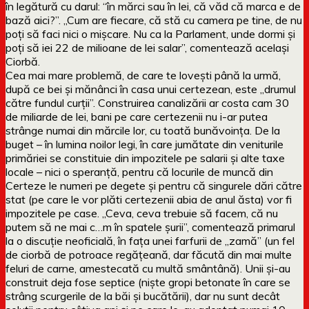
în legătură cu darul: “în mărci sau în lei, că văd că marca e de
bază aici?”. „Cum are fiecare, că stă cu camera pe tine, de nu
poți să faci nici o mișcare. Nu ca la Parlament, unde dormi și
poți să iei 22 de milioane de lei salar”, comentează același
Ciorbă.
Cea mai mare problemă, de care te lovești până la urmă,
după ce bei și mănânci în casa unui certezean, este „drumul
către fundul curții”. Construirea canalizării ar costa cam 30
de miliarde de lei, bani pe care certezenii nu i-ar putea
strânge numai din mărcile lor, cu toată bunăvoința. De la
buget – în lumina noilor legi, în care jumătate din veniturile
primăriei se constituie din impozitele pe salarii și alte taxe
locale – nici o speranță, pentru că locurile de muncă din
Certeze le numeri pe degete și pentru că singurele dări către
stat (pe care le vor plăti certezenii abia de anul ăsta) vor fi
impozitele pe case. „Ceva, ceva trebuie să facem, că nu
putem să ne mai c…m în spatele șurii”, comentează primarul
la o discuție neoficială, în fața unei farfurii de „zamă” (un fel
de ciorbă de potroace regățeană, dar făcută din mai multe
feluri de carne, amestecată cu multă smântână). Unii și-au
construit deja fose septice (niște gropi betonate în care se
strâng scurgerile de la băi și bucătării), dar nu sunt decât