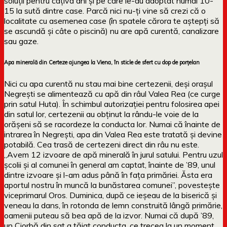
soluții pentru câțiva ani și pe care le-au adoptat numai 10-
15 la sută dintre case. Parcă nici nu-ți vine să crezi că o
localitate cu asemenea case (în spatele cărora te aștepți să
se ascundă și câte o piscină) nu are apă curentă, canalizare
sau gaze.
Apa minerală din Certeze ajungea la Viena, în sticle de sfert cu dop de porțelan
Nici cu apa curentă nu stau mai bine certezenii, deși orașul
Negrești se alimentează cu apă din râul Valea Rea (ce curge
prin satul Huta). În schimbul autorizației pentru folosirea apei
din satul lor, certezenii au obținut la rându-le voie de la
orășeni să se racordeze la conducta lor. Numai că înainte de
intrarea în Negrești, apa din Valea Rea este tratată și devine
potabilă. Cea trasă de certezeni direct din râu nu este.
„Avem 12 izvoare de apă minerală în jurul satului. Pentru uzul
școlii și al comunei în general am captat, înainte de ’89, unul
dintre izvoare și l-am adus până în fața primăriei. Ăsta era
aportul nostru în muncă la bunăstarea comunei”, povestește
viceprimarul Oros. Duminica, după ce ieșeau de la biserică și
veneau la dans, în rotonda de lemn construită lângă primărie,
oamenii puteau să bea apă de la izvor. Numai că după ’89,
un Ciorbă din sat a tăiat conducta, ce trecea la un moment