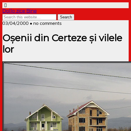
Dollo zice Bine
03/04/2000 • no comments
Oșenii din Certeze și vilele
lor