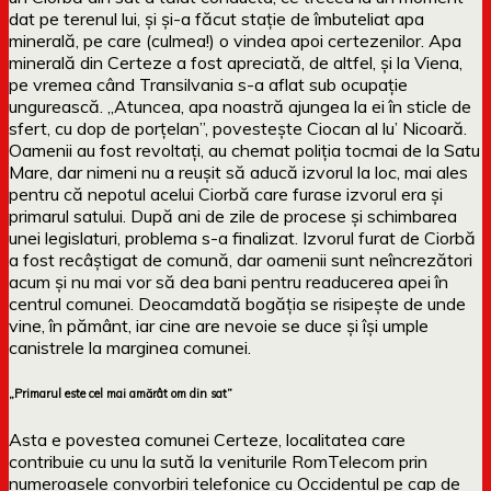
dat pe terenul lui, și și-a făcut stație de îmbuteliat apa
minerală, pe care (culmea!) o vindea apoi certezenilor. Apa
minerală din Certeze a fost apreciată, de altfel, și la Viena,
pe vremea când Transilvania s-a aflat sub ocupație
ungurească. „Atuncea, apa noastră ajungea la ei în sticle de
sfert, cu dop de porțelan”, povestește Ciocan al lu’ Nicoară.
Oamenii au fost revoltați, au chemat poliția tocmai de la Satu
Mare, dar nimeni nu a reușit să aducă izvorul la loc, mai ales
pentru că nepotul acelui Ciorbă care furase izvorul era și
primarul satului. După ani de zile de procese și schimbarea
unei legislaturi, problema s-a finalizat. Izvorul furat de Ciorbă
a fost recâștigat de comună, dar oamenii sunt neîncrezători
acum și nu mai vor să dea bani pentru readucerea apei în
centrul comunei. Deocamdată bogăția se risipește de unde
vine, în pământ, iar cine are nevoie se duce și își umple
canistrele la marginea comunei.
„Primarul este cel mai amărât om din sat”
Asta e povestea comunei Certeze, localitatea care
contribuie cu unu la sută la veniturile RomTelecom prin
numeroasele convorbiri telefonice cu Occidentul pe cap de