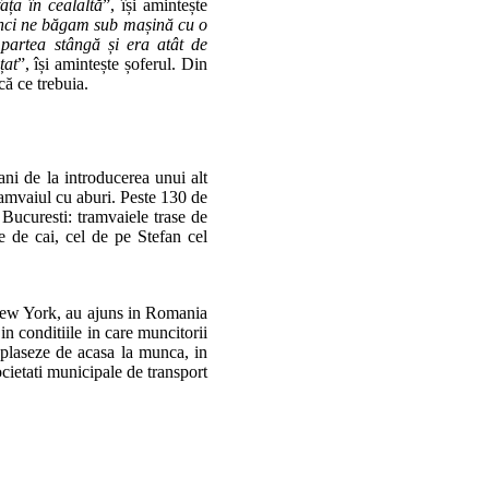
ața în cealaltă
”, își amintește
nci ne băgam sub mașină cu o
 partea stângă și era atât de
țat
”, își amintește șoferul. Din
că ce trebuia.
ni de la introducerea unui alt
ramvaiul cu aburi. Peste 130 de
 Bucuresti: tramvaiele trase de
e de cai, cel de pe Stefan cel
 New York, au ajuns in Romania
in conditiile in care muncitorii
eplaseze de acasa la munca, in
ocietati municipale de transport