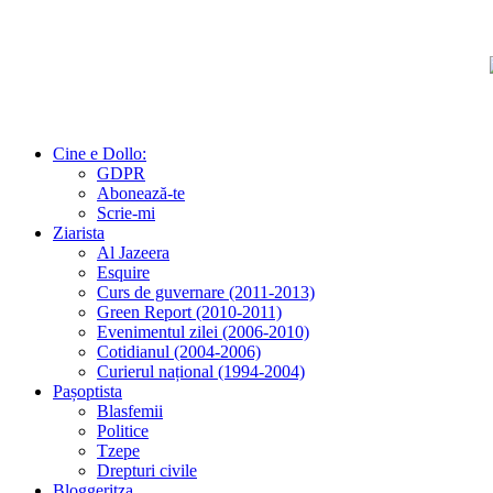
Cine e Dollo:
GDPR
Abonează-te
Scrie-mi
Ziarista
Al Jazeera
Esquire
Curs de guvernare (2011-2013)
Green Report (2010-2011)
Evenimentul zilei (2006-2010)
Cotidianul (2004-2006)
Curierul național (1994-2004)
Pașoptista
Blasfemii
Politice
Tzepe
Drepturi civile
Bloggeritza