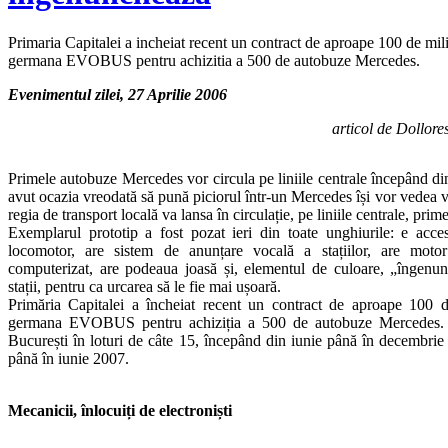
Primaria Capitalei a incheiat recent un contract de aproape 100 de mil
germana EVOBUS pentru achizitia a 500 de autobuze Mercedes.
Evenimentul zilei, 27 Aprilie 2006
articol de Dollore
Primele autobuze Mercedes vor circula pe liniile centrale începând di
avut ocazia vreodată să pună piciorul într-un Mercedes își vor vedea vi
regia de transport locală va lansa în circulație, pe liniile centrale, pri
Exemplarul prototip a fost pozat ieri din toate unghiurile: e acce
locomotor, are sistem de anunțare vocală a stațiilor, are mot
computerizat, are podeaua joasă și, elementul de culoare, „îngenunc
stații, pentru ca urcarea să le fie mai ușoară.
Primăria Capitalei a încheiat recent un contract de aproape 100 
germana EVOBUS pentru achiziția a 500 de autobuze Mercedes. 4
București în loturi de câte 15, începând din iunie până în decembri
până în iunie 2007.
Mecanicii, înlocuiți de electroniști