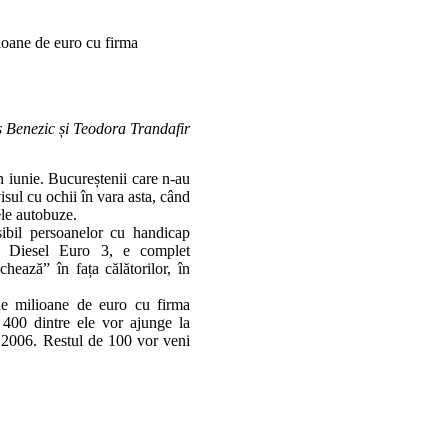
ioane de euro cu firma
s Benezic și Teodora Trandafir
n iunie. Bucureștenii care n-au
sul cu ochii în vara asta, când
mele autobuze.
sibil persoanelor cu handicap
or Diesel Euro 3, e complet
hează” în fața călătorilor, în
de milioane de euro cu firma
00 dintre ele vor ajunge la
e 2006. Restul de 100 vor veni