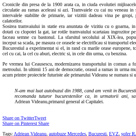
Cronicile din presa de la 1900 arata ca, in ciuda evolutiei mijloacel
circulatie au ramas aceleasi si azi. Tramvaiele cu cai nu veneau in 
intervalele stabilite de primarie, iar vizitiii dadeau vina pe gropi,
calatorilor.
Sosirea tramvaiului in statie era anuntata de vizitiu cu o goarna, in
dotati cu clopotei la gat, iar rotile tramvaiului scartaiau ingrozitor 
faceau semne cu bastonul. La sfarsitul secolului al XIX-lea, popul
inceput sa scada, pe masura ce orasele se electrificau si transportul ele
Bucurestiul a experimentat si el, in rand cu marile orase europene, toa
cel cu cai, la cel cu aburi, electric si, in cele din urma, cu benzina.
Pe vremea lui Ceausescu, modernizarea transportului in comun a fo
metroului. In ultimii 15 ani de democratie, orasul a ramas in urma mult
acum printre proiectele futuriste ale primarului Videanu se numara si
N-am mai luat autobuzul din 1988, cand am venit in Bucurest
recomanda tuturor bucurestenilor ca, in urmatorii ani, s
Adriean Videanu,primarul general al Capitalei.
Share on Twitter
Tweet
Share on Pinterest
Share
Tags:
Adriean Videanu
,
autobuze Mercedes
,
Bucuresti
,
EVZ
,
șofer 