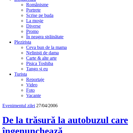
Românisme
Portrete
Scrise pe buda
La moșie
Diverse
Promo
În neagra străinătate
Plezirista
Ceva bun de la mama
Nelinisti de dama
Carte & alte arte
Pisica Toshiba
Tango și eu
Turista
Reportaje
Video
Foto
Vacante
Evenimentul zilei
27/04/2006
De la trăsură la autobuzul care
îngenunchează