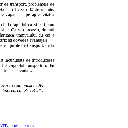
or de transport, problemele de
statii in 15 sau 30 de minute,
 pe zapada si pe agresivitatea
 ciuda faptului ca si caii erau
pe sine. Ca sa opreasca, domnii
aritatea tramvaiului cu cai a
ctric isi dovedea avantajele.
te tipurile de transport, de la
st incununata de introducerea
 la capitolul transporturi, dar
 un tren suspendat…
i si n-aveam masina. Aș
a foloseasca RATB-ul
”,
RATB
,
tramvai cu cai