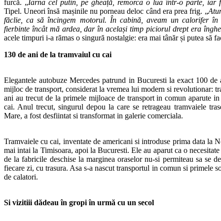
furcă. „
Iarna cel putin, pe gheață, remorca o lua într-o parte, iar f
Tipel. Uneori însă mașinile nu porneau deloc când era prea frig. „
Atu
făclie, ca să încingem motorul. În cabină, aveam un calorifer în
fierbinte încât mă ardea, dar în același timp piciorul drept era înghe
acele timpuri i-a rămas o singură nostalgie: era mai tânăr și putea să fa
130 de ani de la tramvaiul cu cai
Elegantele autobuze Mercedes patrund in Bucuresti la exact 100 de a
mijloc de transport, considerat la vremea lui modern si revolutionar: t
ani au trecut de la primele mijloace de transport in comun aparute in
cai. Anul trecut, singurul depou la care se retrageau tramvaiele tras
Mare, a fost desfiintat si transformat in galerie comerciala.
Tramvaiele cu cai, inventate de americani si introduse prima data la
mai intai la Timisoara, apoi la Bucuresti. Ele au aparut ca o necesitate 
de la fabricile deschise la marginea oraselor nu-si permiteau sa se d
fiecare zi, cu trasura. Asa s-a nascut transportul in comun si primele s
de calatori.
Si vizitiii dădeau în gropi în urmă cu un secol