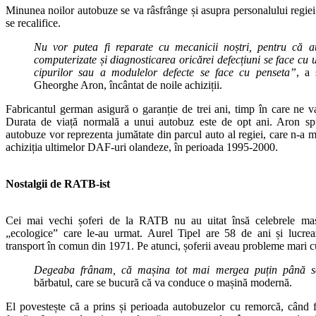
Minunea noilor autobuze se va râsfrânge și asupra personalului regiei 
se recalifice.
Nu vor putea fi reparate cu mecanicii noștri, pentru că a
computerizate și diagnosticarea oricărei defecțiuni se face cu u
cipurilor sau a modulelor defecte se face cu penseta”
, a
Gheorghe Aron, încântat de noile achiziții.
Fabricantul german asigură o garanție de trei ani, timp în care ne va
Durata de viață normală a unui autobuz este de opt ani. Aron spu
autobuze vor reprezenta jumătate din parcul auto al regiei, care n-a 
achiziția ultimelor DAF-uri olandeze, în perioada 1995-2000.
Nostalgii de RATB-ist
Cei mai vechi șoferi de la RATB nu au uitat însă celebrele mași
„ecologice” care le-au urmat. Aurel Tipel are 58 de ani și lucre
transport în comun din 1971. Pe atunci, șoferii aveau probleme mari cu
Degeaba frânam, că mașina tot mai mergea puțin până s
bărbatul, care se bucură că va conduce o mașină modernă.
El povestește că a prins și perioada autobuzelor cu remorcă, când 