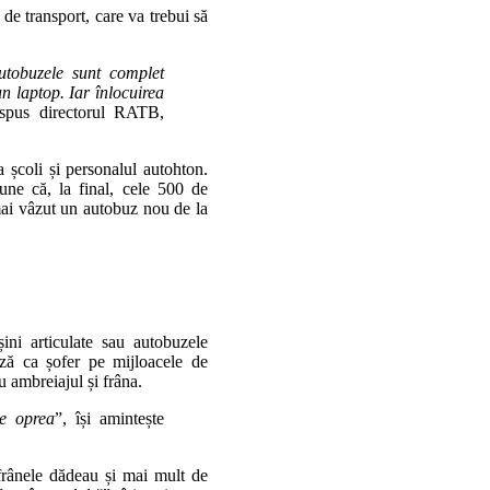
de transport, care va trebui să
utobuzele sunt complet
n laptop. Iar înlocuirea
 spus directorul RATB,
 școli și personalul autohton.
ne că, la final, cele 500 de
mai vâzut un autobuz nou de la
ni articulate sau autobuzele
ază ca șofer pe mijloacele de
 ambreiajul și frâna.
e oprea
”, își amintește
frânele dădeau și mai mult de