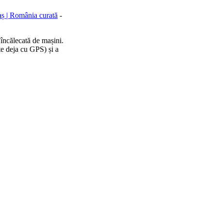
aș | România curată
-
 încălecată de mașini.
e deja cu GPS) și a