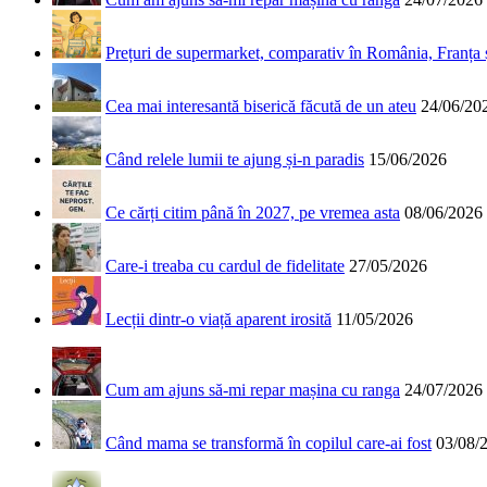
Prețuri de supermarket, comparativ în România, Franța
Cea mai interesantă biserică făcută de un ateu
24/06/20
Când relele lumii te ajung și-n paradis
15/06/2026
Ce cărți citim până în 2027, pe vremea asta
08/06/2026
Care-i treaba cu cardul de fidelitate
27/05/2026
Lecții dintr-o viață aparent irosită
11/05/2026
Cum am ajuns să-mi repar mașina cu ranga
24/07/2026
Când mama se transformă în copilul care-ai fost
03/08/