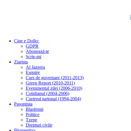
Cine e Dollo:
GDPR
Abonează-te
Scrie-mi
Ziarista
Al Jazeera
Esquire
Curs de guvernare (2011-2013)
Green Report (2010-2011)
Evenimentul zilei (2006-2010)
Cotidianul (2004-2006)
Curierul național (1994-2004)
Pașoptista
Blasfemii
Politice
Tzepe
Drepturi civile
Bloggeritza