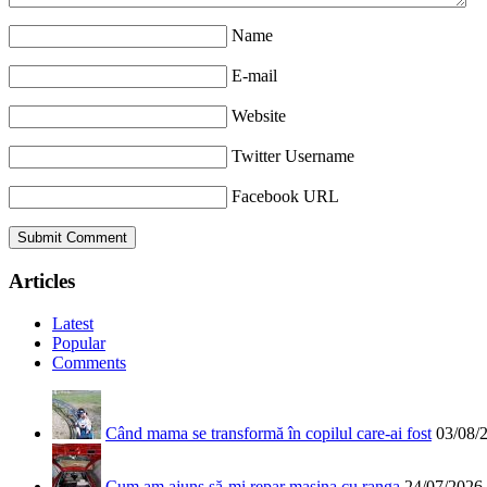
Name
E-mail
Website
Twitter Username
Facebook URL
Articles
Latest
Popular
Comments
Când mama se transformă în copilul care-ai fost
03/08/
Cum am ajuns să-mi repar mașina cu ranga
24/07/2026