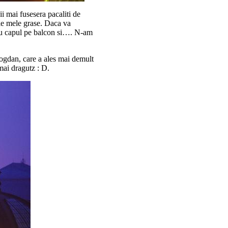
i mai fusesera pacaliti de
ale mele grase. Daca va
 eu capul pe balcon si…. N-am
Bogdan, care a ales mai demult
mai dragutz : D.