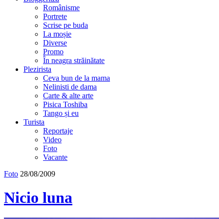
Românisme
Portrete
Scrise pe buda
La moșie
Diverse
Promo
În neagra străinătate
Plezirista
Ceva bun de la mama
Nelinisti de dama
Carte & alte arte
Pisica Toshiba
Tango și eu
Turista
Reportaje
Video
Foto
Vacante
Foto
28/08/2009
Nicio luna