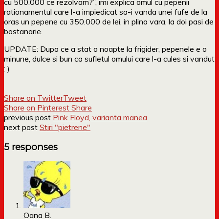
cu 500.000 ce rezolvam?”, imi explica omul cu pepenii
rationamentul care l-a impiedicat sa-i vanda unei fufe de la
oras un pepene cu 350.000 de lei, in plina vara, la doi pasi de
bostanarie.
UPDATE: Dupa ce a stat o noapte la frigider, pepenele e o
minune, dulce si bun ca sufletul omului care l-a cules si vandut
: )
Share on Twitter
Tweet
Share on Pinterest
Share
previous post
Pink Floyd, varianta manea
next post
Stiri "pietrene"
5 responses
Oana B.