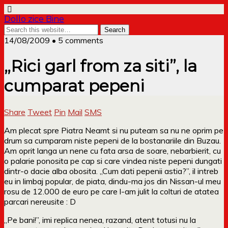
Dollo zice Bine
14/08/2009 • 5 comments
„Rici garl from za siti”, la
cumparat pepeni
Share
Tweet
Pin
Mail
SMS
Am plecat spre Piatra Neamt si nu puteam sa nu ne oprim pe
drum sa cumparam niste pepeni de la bostanariile din Buzau.
Am oprit langa un nene cu fata arsa de soare, nebarbierit, cu
o palarie ponosita pe cap si care vindea niste pepeni dungati
dintr-o dacie alba obosita. „Cum dati pepenii astia?”, il intreb
eu in limbaj popular, de piata, dindu-ma jos din Nissan-ul meu
rosu de 12.000 de euro pe care l-am julit la colturi de atatea
parcari nereusite : D
„Pe bani!”, imi replica nenea, razand, atent totusi nu la