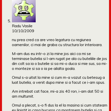
Radu Vasile
10/10/2009
nu prea cred ca are vreo legatura cu regiunea
oamenilor, ci mai de graba cu structura lor interioara.
M-am dus eu intr-o zi la mine jos aici ca mi se
terminase butelia si l-am rugat pe ala cu buteliile de jos
din colt sa ia o butelie si sa mi-o duca si mie sus, sa mi-
o monteze si sa o ia pe ailalta goala.
Omul s-a uitat la mine si cum m-a vazut cu betesug a
luat butelia, a venit dupa mine si a facut ce i-am spus.
Am intrebat cat face, mi-a zis 40 ron, i-am dat 50 si
am multumit.
Omul a plecat, s-o fi dus la el la masina si cum stateam
eu linistit in casa bucuros ca montasem butelia si ca