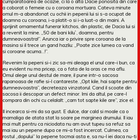
cumparatoarea de ocazie, ci la o alta Dacie ponosita din care
a coborat o femeie cu o coroana mortuara. Cateva minute
omul m-a abandonat cu ochii in pepenii lui si s-a ocupat de
doamna cu coroana, i-a platit-o si i-a luat-o din maini. A
sprijinit ornamentul funerar kitchos, din plastic, de Dacia lui si
a revenit la mine. „50 de bani kilu`, doamna, pentru
dumneavoastra!”. Arunca iar o privire spre coroana de la
masina si il trece un gand hazliu: „Poate zice lumea ca vand
si coroane acuma…!”.
Revenim la pepeni si-i zic sa-mi aleaga el unul care-i bun, ca
eu evident nu ma pricep, ca o fata de la oras ce ma aflu.
Omul alege unul destul de mare, il pune intr-o sacosa
rapanoasa de rafie si-l cantareste. „Opt kile, hai sapte pentru
dumneavoastra”, decreteaza vinzatorul. Cand il scoate din
sacosa ii descopar un defect minor. Imi da altul, pe care-l
compara din ochi cu celalalt: „cam tot sapte kile are”, zice el.
Il incearca si-mi da sa gust. E dulce, dar cald si moale ca o
mamaliga de atata stat la soare pe marginea drumului. Il iau
mai mult pentru ca niciodata nu am avut tupeu sa refuz sa
mai iau un pepene dupa ce mi-a fost incercat. Culmea, ca
rostul „dopului” la pepene tocmai asta e, sa nu-l iei daca nu-ti