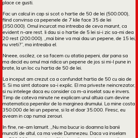
place ce gusti.
Fac un calcul in cap si scot o hartie de 50 de lei (500.000),
fiind convinsa ca pepenele de 7 kile face 35 de lei
(350.000). Omul incurcat ma intreaba de ceva marunt, ca
evident n-are rest. Ii dau si o hartie de 5 lei si-i zic sa-mi dea
20 rest (200.000). „mai bine va mai dau un pepene, de 15 lei,
nu vreti?”, ma intreaba el.
Nneee, oscilez, ce sa facem cu atatia pepeni, dar pana sa
ma decid eu omul mai ridica un pepene de jos si mi-l pune in
brate, la un loc cu hartia de 50 de lei.
La inceput am crezut ca a confundat hartia de 50 cu aia de
5. Si ma simt datoare sa-i explic. El ma priveste neincrezator,
si nu intelege daca eu consider ca m-a inselat sau e invers.
Timp de cateva minute ne explicam unul altuia cum devine
matematica pepenilor de la marginea drumului. La mine costa
350.000 de lei un pepene, si la el doar 35.000. Firesc, eu
aveam in cap numai zerouri.
In fine, ne-am lamurit. „Nu ma bucur io doamna la banii
munciti de altul, ca ma vede Dumnezeu. Daca va inselam