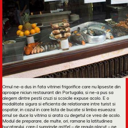
Omul ne-a dus in fata vitrinei frigorifice care nu lipseste din
aproape niciun restaurant din Portugalia, si ne-a pus sa
alegem dintre pestii cruzi si scoicile expuse acolo. E o
modalitate sigura si eficienta de relationare intre turist si
ospatar, in cazul in care lista de bucate si limba esueaza:
omul se duce la vitrina si arata cu degetul ce vrea de acolo.
Modul de preparare, de multe, ori, ramane la latitudinea
bucatarului, care-l surprinde astfel – de regula placut – pe