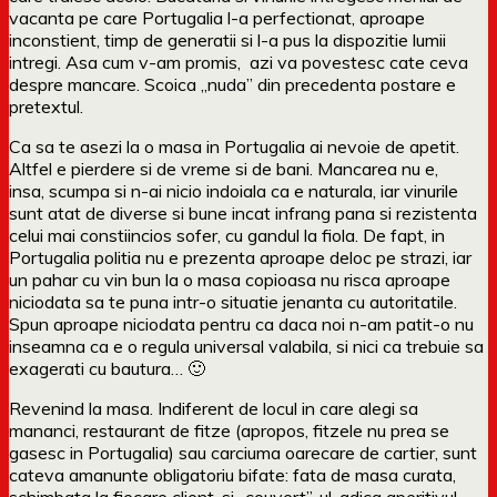
vacanta pe care Portugalia l-a perfectionat, aproape
inconstient, timp de generatii si l-a pus la dispozitie lumii
intregi. Asa cum v-am promis, azi va povestesc cate ceva
despre mancare. Scoica „nuda” din precedenta postare e
pretextul.
Ca sa te asezi la o masa in Portugalia ai nevoie de apetit.
Altfel e pierdere si de vreme si de bani. Mancarea nu e,
insa, scumpa si n-ai nicio indoiala ca e naturala, iar vinurile
sunt atat de diverse si bune incat infrang pana si rezistenta
celui mai constiincios sofer, cu gandul la fiola. De fapt, in
Portugalia politia nu e prezenta aproape deloc pe strazi, iar
un pahar cu vin bun la o masa copioasa nu risca aproape
niciodata sa te puna intr-o situatie jenanta cu autoritatile.
Spun aproape niciodata pentru ca daca noi n-am patit-o nu
inseamna ca e o regula universal valabila, si nici ca trebuie sa
exagerati cu bautura… 🙂
Revenind la masa. Indiferent de locul in care alegi sa
mananci, restaurant de fitze (apropos, fitzele nu prea se
gasesc in Portugalia) sau carciuma oarecare de cartier, sunt
cateva amanunte obligatoriu bifate: fata de masa curata,
schimbata la fiecare client, si „couvert”-ul, adica aperitivul.