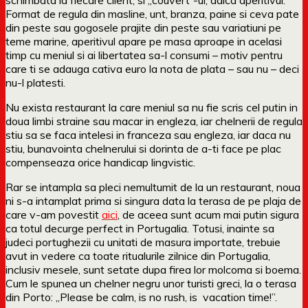
Format de regula din masline, unt, branza, paine si ceva pate
din peste sau gogosele prajite din peste sau variatiuni pe
teme marine, aperitivul apare pe masa aproape in acelasi
timp cu meniul si ai libertatea sa-l consumi – motiv pentru
care ti se adauga cativa euro la nota de plata – sau nu – deci
nu-l platesti.
Nu exista restaurant la care meniul sa nu fie scris cel putin in
doua limbi straine sau macar in engleza, iar chelnerii de regula
stiu sa se faca intelesi in franceza sau engleza, iar daca nu
stiu, bunavointa chelnerului si dorinta de a-ti face pe plac
compenseaza orice handicap lingvistic.
Rar se intampla sa pleci nemultumit de la un restaurant, noua
ni s-a intamplat prima si singura data la terasa de pe plaja de
care v-am povestit
aici
, de aceea sunt acum mai putin sigura
ca totul decurge perfect in Portugalia. Totusi, inainte sa
judeci portughezii cu unitati de masura importate, trebuie
avut in vedere ca toate ritualurile zilnice din Portugalia,
inclusiv mesele, sunt setate dupa firea lor molcoma si boema.
Cum le spunea un chelner negru unor turisti greci, la o terasa
din Porto: „Please be calm, is no rush, is vacation time!”.