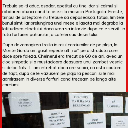
Trebuie sa-ti aduc, asadar, apetitul cu tine, dar si calmul si
rabdarea atunci cand te asezi la masa in Portugalia. Fireste,
timpul de asteptare nu trebuie sa depaseasca, totusi, limitele
bunul simt, iar prelungirea unei mese e lasata mai degraba la
latitudinea clinetului, daca vrea sa intarzie dupa ce e servit, in
fata farfuriei, paharului , a cafelei sau desertului.
Dupa dezamagirea traita in raiul carciumilor de pe plaja, la
Monte Gordo am gasit repede alt „rai”, pe o straduta care
duce spre faleza. Chelnerul era trecut de 60 de ani, avea un
cioc simpatic si o mustacioara deasupra unui zambet vesnic
si deloc fals. L-am intrebat daca are scoici, ca asta cautam
de fapt, dupa ce le vazusem pe plaja la pescari, si le mai
admirasem in diverse farfurii cand treceam pe langa alte
carciumi.