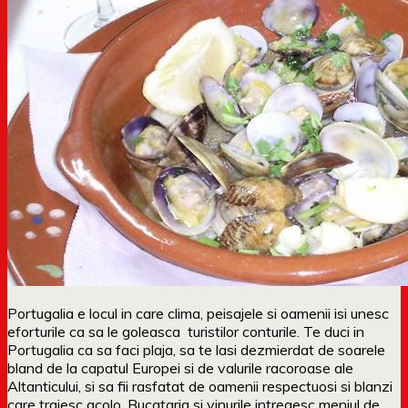
Portugalia e locul in care clima, peisajele si oamenii isi unesc
eforturile ca sa le goleasca turistilor conturile. Te duci in
Portugalia ca sa faci plaja, sa te lasi dezmierdat de soarele
bland de la capatul Europei si de valurile racoroase ale
Altanticului, si sa fii rasfatat de oamenii respectuosi si blanzi
care traiesc acolo. Bucataria si vinurile intregesc meniul de