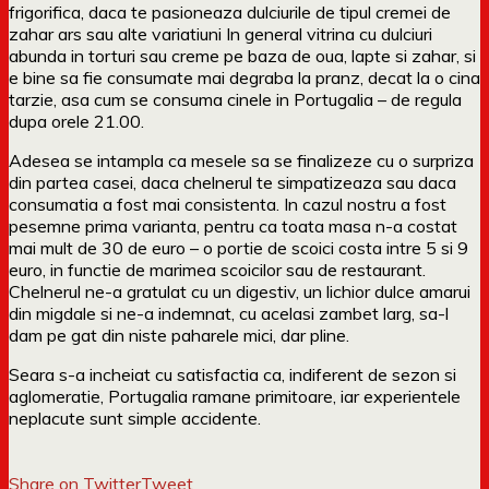
frigorifica, daca te pasioneaza dulciurile de tipul cremei de
zahar ars sau alte variatiuni In general vitrina cu dulciuri
abunda in torturi sau creme pe baza de oua, lapte si zahar, si
e bine sa fie consumate mai degraba la pranz, decat la o cina
tarzie, asa cum se consuma cinele in Portugalia – de regula
dupa orele 21.00.
Adesea se intampla ca mesele sa se finalizeze cu o surpriza
din partea casei, daca chelnerul te simpatizeaza sau daca
consumatia a fost mai consistenta. In cazul nostru a fost
pesemne prima varianta, pentru ca toata masa n-a costat
mai mult de 30 de euro – o portie de scoici costa intre 5 si 9
euro, in functie de marimea scoicilor sau de restaurant.
Chelnerul ne-a gratulat cu un digestiv, un lichior dulce amarui
din migdale si ne-a indemnat, cu acelasi zambet larg, sa-l
dam pe gat din niste paharele mici, dar pline.
Seara s-a incheiat cu satisfactia ca, indiferent de sezon si
aglomeratie, Portugalia ramane primitoare, iar experientele
neplacute sunt simple accidente.
Share on Twitter
Tweet