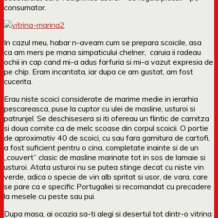
consumator.
In cazul meu, habar n-aveam cum se prepara scoicile, asa
ca am mers pe mana simpaticului chelner, caruia ii radeau
ochii in cap cand mi-a adus farfuria si mi-a vazut expresia de
pe chip. Eram incantata, iar dupa ce am gustat, am fost
cucerita.
Erau niste scoici considerate de marime medie in ierarhia
pescareasca, puse la cuptor cu ulei de masline, usturoi si
patrunjel. Se deschisesera si iti ofereau un flintic de carnitza
si doua cornite ca de melc scoase din corpul scoicii. O portie
de aproximativ 40 de scoici, cu sau fara garnitura de cartofi,
a fost suficient pentru o cina, completate inainte si de un
„couvert” clasic de masline marinate tot in sos de lamaie si
usturoi. Atata usturoi nu se putea stinge decat cu niste vin
verde, adica o specie de vin alb spritat si usor, de vara, care
se pare ca e specific Portugaliei si recomandat cu precadere
la mesele cu peste sau pui.
Dupa masa, ai ocazia sa-ti alegi si desertul tot dintr-o vitrina