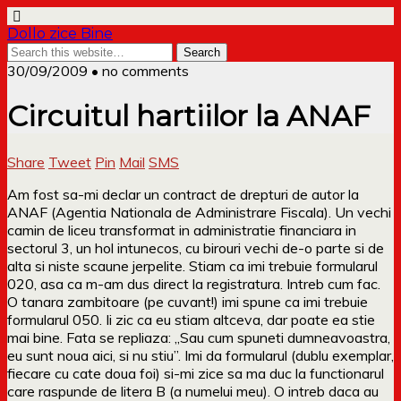
Dollo zice Bine
30/09/2009 • no comments
Circuitul hartiilor la ANAF
Share
Tweet
Pin
Mail
SMS
Am fost sa-mi declar un contract de drepturi de autor la
ANAF (Agentia Nationala de Administrare Fiscala). Un vechi
camin de liceu transformat in administratie financiara in
sectorul 3, un hol intunecos, cu birouri vechi de-o parte si de
alta si niste scaune jerpelite. Stiam ca imi trebuie formularul
020, asa ca m-am dus direct la registratura. Intreb cum fac.
O tanara zambitoare (pe cuvant!) imi spune ca imi trebuie
formularul 050. Ii zic ca eu stiam altceva, dar poate ea stie
mai bine. Fata se repliaza: „Sau cum spuneti dumneavoastra,
eu sunt noua aici, si nu stiu”. Imi da formularul (dublu exemplar,
fiecare cu cate doua foi) si-mi zice sa ma duc la functionarul
care raspunde de litera B (a numelui meu). O intreb daca au