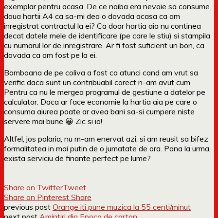
exemplar pentru acasa. De ce naiba era nevoie sa consume
doua hartii A4 ca sa-mi dea o dovada acasa ca am
inregistrat contractul la ei? Ca doar hartia aia nu continea
decat datele mele de identificare (pe care le stiu) si stampila
cu numarul lor de inregistrare. Ar fi fost suficient un bon, ca
dovada ca am fost pe la ei.
Bomboana de pe coliva a fost ca atunci cand am vrut sa
verific daca sunt un contribuabil corect n-am avut cum.
Pentru ca nu le mergea programul de gestiune a datelor pe
calculator. Daca ar face economie la hartia aia pe care o
consuma aiurea poate ar avea bani sa-si cumpere niste
servere mai bune 😀 Zic si io!
Altfel, jos palaria, nu m-am enervat azi, si am reusit sa bifez
formalitatea in mai putin de o jumatate de ora. Pana la urma,
exista serviciu de finante perfect pe lume?
Share on Twitter
Tweet
Share on Pinterest
Share
previous post
Orange iti pune muzica la 55 centi/minut
next post
Amintiri din Epoca de carton