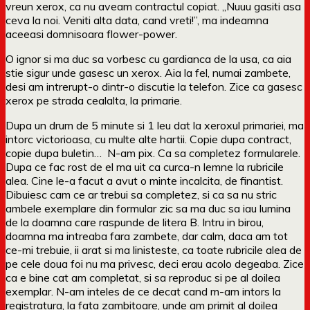
vreun xerox, ca nu aveam contractul copiat. „Nuuu gasiti asa
ceva la noi. Veniti alta data, cand vreti!”, ma indeamna
aceeasi domnisoara flower-power.
O ignor si ma duc sa vorbesc cu gardianca de la usa, ca aia
stie sigur unde gasesc un xerox. Aia la fel, numai zambete,
desi am intrerupt-o dintr-o discutie la telefon. Zice ca gasesc
xerox pe strada cealalta, la primarie.
Dupa un drum de 5 minute si 1 leu dat la xeroxul primariei, ma
intorc victorioasa, cu multe alte hartii. Copie dupa contract,
copie dupa buletin… N-am pix. Ca sa completez formularele.
Dupa ce fac rost de el ma uit ca curca-n lemne la rubricile
alea. Cine le-a facut a avut o minte incalcita, de finantist.
Dibuiesc cam ce ar trebui sa completez, si ca sa nu stric
ambele exemplare din formular zic sa ma duc sa iau lumina
de la doamna care raspunde de litera B. Intru in birou,
doamna ma intreaba fara zambete, dar calm, daca am tot
ce-mi trebuie, ii arat si ma linisteste, ca toate rubricile alea de
pe cele doua foi nu ma privesc, deci erau acolo degeaba. Zice
ca e bine cat am completat, si sa reproduc si pe al doilea
exemplar. N-am inteles de ce decat cand m-am intors la
registratura, la fata zambitoare, unde am primit al doilea