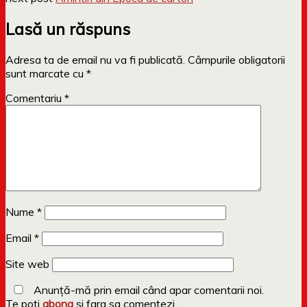
Lasă un răspuns
Adresa ta de email nu va fi publicată.
Câmpurile obligatorii
sunt marcate cu
*
Comentariu
*
Nume
*
Email
*
Site web
Anunță-mă prin email când apar comentarii noi.
Te poti
abona
si fara sa comentezi.