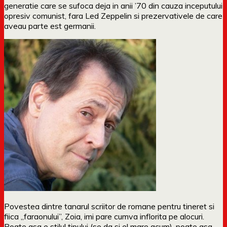
generatie care se sufoca deja in anii ’70 din cauza inceputului
opresiv comunist, fara Led Zeppelin si prezervativele de care
aveau parte est germanii.
Povestea dintre tanarul scriitor de romane pentru tineret si
fiica „faraonului”, Zoia, imi pare cumva inflorita pe alocuri.
Poate asa e stilul tipului (se da si el mare acum), poate asa