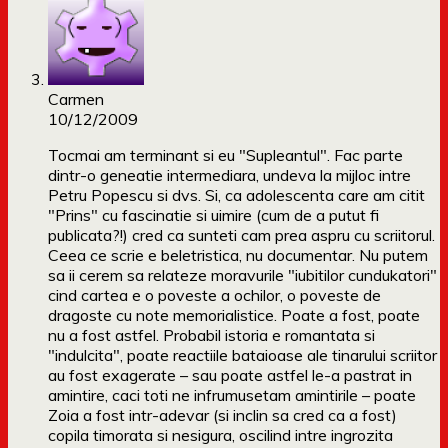
Carmen
10/12/2009
Tocmai am terminant si eu "Supleantul". Fac parte
dintr-o geneatie intermediara, undeva la mijloc intre
Petru Popescu si dvs. Si, ca adolescenta care am citit
"Prins" cu fascinatie si uimire (cum de a putut fi
publicata?!) cred ca sunteti cam prea aspru cu scriitorul.
Ceea ce scrie e beletristica, nu documentar. Nu putem
sa ii cerem sa relateze moravurile "iubitilor cundukatori"
cind cartea e o poveste a ochilor, o poveste de
dragoste cu note memorialistice. Poate a fost, poate
nu a fost astfel. Probabil istoria e romantata si
"indulcita", poate reactiile bataioase ale tinarului scriitor
au fost exagerate – sau poate astfel le-a pastrat in
amintire, caci toti ne infrumusetam amintirile – poate
Zoia a fost intr-adevar (si inclin sa cred ca a fost)
copila timorata si nesigura, oscilind intre ingrozita