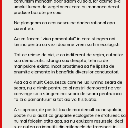
comunism mancam doar salam cu soia, iar acuma s-a
umplut lumea de vegetarieni care nu mananca decat
produse bazate pe soia.
Ne plangeam ca ceausescu ne dadea rational apa
curent etc…
Acum facem "ziua pamantului" in care stingem noi
lumina pentru ca vezi doamne vrem sa fim ecologisti.
Tot ce reiese de aici, e ca indiferent de regim, autoritar
sau democratic, stanga sau dreapta, tehnici de
manipulare exista, incat prostimea sa fie lipsita de
anumite elemente in beneficiu diversilor conducatori.
Asa ca a murit Ceausescu care ne lua lumina seara de
seara, nu e nimic pentru ca ai nostrii democrati ne vor
convinge sa o stingem noi seara de seara pentru inca
"o zi a pamantului" si tot aia va fi situatia.
A si apropo, de postul tau de mai demult cu nespalatii,
poate nu ai auzit ca gruparile ecologiste ne sfatuiesc sa
nu mai folosim atita apa, sa nu epuizam resursele, deci
s-ar putea ca imputitii din mijloacele de transport in