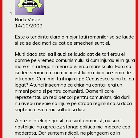
Radu Vasile
14/10/2009
Este o tendinta clara a majoritatii romanilor sa se laude
si sa se dea mari cu cat de smecheri sunt ei.
Multi daca stai sa ii auzi se lauda cat de tari erau ei
domne pe vremea comunismului si cum injurau ei in gura
mare si nu ii lega nimeni ca ei erau mare scula. Fara sa
isi dea seama ca tocmai acest lucru ridica un semn de
intrebare. Cum ma, tu il injurai pe Ceausescu si nu te-au
legat? Atunci inseamna ca chiar nu contai, erai un
nimeni pana si pentru comunisti. Oamenii care
reprezentau un real pericol pentru comunism, aia durii,
nu aveau nevoie sa injure pe strada regimul ca si daca
sopteau ceva erau saltati si dusi.
A nu se intelege gresit, nu sunt comunist, nu sunt
nostalgic, nu apreciez stanga politica nici macare cea
moderata. Dar suntem ridicoli, ne plangeam ca in