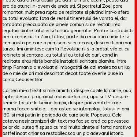
era de atunci, n-avem de unde sti. Si portretul Zoei pare
romantat, mult prea rupta de realitate si plutind intr-o sfera
cu totul evoluata fata de restul tineretului de varsta ei, dar
totodata preocupata de binele comun si de restabilirea
legaturii dintre tatal ei si tanara generatie. Printre contradictii
am recunoscut la Zoia, totusi, parte din educatia cuminte si
comunista pe care o primisem si eu acasa, desi multi ani mai
tarziu. Imi amintesc cum la Revolutie ni s-a aratat vila ei, cu
robinete si cantare „cu totul si cu totul de aur”, cand in
realitate erau niste banale instalatii sanitare alamite. Intre
timp Romania a evoluat si imbogatitii de azi etaleaza un lux
de o mie de ori mai desantat decat toate averile puse in
carca Ceausestilor.
Cartea mi-a trezit si mie amintiri, despre cozile la carne, oua,
lapte, despre programul redus de lumina, apa si TV, despre
temele facute la lumina lampii, despre parizerul din care
mama facea snitele…, dar astea se intamplau, totusi, in anii
’80, si mai putin in perioada de care scrie Popescu. Cele
cateva nesincronizari din text ma fac sa cred ca povestea
celor doi putea fi spusa cu mai multa cinste si forta narativa
astfel incat chiar sa restabileasca un pic adevarul istoric.