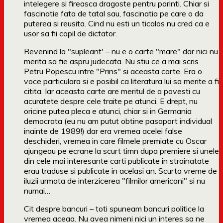
intelegere si fireasca dragoste pentru parinti. Chiar si
fascinatie fata de tatal sau, fascinatia pe care o da
puterea si reusita. Cind nu esti un ticalos nu cred ca e
usor sa fii copil de dictator.
Revenind la "supleant' – nu e o carte "mare" dar nici nu
merita sa fie aspru judecata. Nu stiu ce a mai scris
Petru Popescu intre "Prins" si aceasta carte. Era o
voce particulara si e posibil ca literatura lui sa merite a fi
citita. Iar aceasta carte are meritul de a povesti cu
acuratete despre cele traite pe atunci. E drept, nu
oricine putea pleca e atunci, chiar si in Germania
democrata (eu nu am putut obtine pasaport individual
inainte de 1989!) dar era vremea acelei false
deschideri, vremea in care filmele premiate cu Oscar
ajungeau pe ecrane la scurt timn dupa premiere si unele
din cele mai interesante carti publicate in strainatate
erau traduse si publicate in acelasi an. Scurta vreme de
iluzii urmata de interzicerea "filmilor americani" si nu
numai…
Cit despre bancuri – toti spuneam bancuri politice la
vremea aceaa. Nu avea nimeni nici un interes sa ne