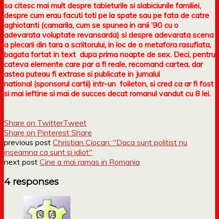
sa citesc mai mult despre tabieturile si slabiciunile familiei,
despre cum erau facuti toti pe la spate sau pe fata de catre
aghiotanti (camarila, cum se spunea in anii ’90 cu o
adevarata voluptate revansarda) si despre adevarata scena
a plecarii din tara a scriitorului, in loc de o metafora rasuflata,
bagata fortat in text dupa prima noapte de sex. Deci, pentru
cateva elemente care par a fi reale, recomand cartea, dar
astea puteau fi extrase si publicate in Jurnalul
national (sponsorul cartii) intr-un foileton, si cred ca ar fi fost
si mai ieftine si mai de succes decat romanul vandut cu 8 lei.
Share on Twitter
Tweet
Share on Pinterest
Share
previous post
Christian Ciocan: "Daca sunt politist nu
inseamna ca sunt si idiot"
next post
Cine a mai ramas in Romania
4 responses