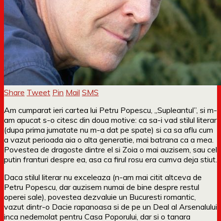
Share
Tweet
Pin
Mail
SMS
Am cumparat ieri cartea lui Petru Popescu, „Supleantul”, si m-
am apucat s-o citesc din doua motive: ca sa-i vad stilul literar
(dupa prima jumatate nu m-a dat pe spate) si ca sa aflu cum
a vazut perioada aia o alta generatie, mai batrana ca a mea.
Povestea de dragoste dintre el si Zoia o mai auzisem, sau cel
putin franturi despre ea, asa ca firul rosu era cumva deja stiut.
Daca stilul literar nu exceleaza (n-am mai citit altceva de
Petru Popescu, dar auzisem numai de bine despre restul
operei sale), povestea dezvaluie un Bucuresti romantic,
vazut dintr-o Dacie rapanoasa si de pe un Deal al Arsenalului
inca nedemolat pentru Casa Poporului, dar si o tanara