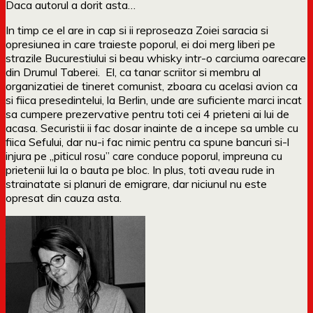
Daca autorul a dorit asta…
In timp ce el are in cap si ii reproseaza Zoiei saracia si
opresiunea in care traieste poporul, ei doi merg liberi pe
strazile Bucurestiului si beau whisky intr-o carciuma oarecare
din Drumul Taberei. El, ca tanar scriitor si membru al
organizatiei de tineret comunist, zboara cu acelasi avion ca
si fiica presedintelui, la Berlin, unde are suficiente marci incat
sa cumpere prezervative pentru toti cei 4 prieteni ai lui de
acasa. Securistii ii fac dosar inainte de a incepe sa umble cu
fiica Sefului, dar nu-i fac nimic pentru ca spune bancuri si-l
injura pe „piticul rosu” care conduce poporul, impreuna cu
prietenii lui la o bauta pe bloc. In plus, toti aveau rude in
strainatate si planuri de emigrare, dar niciunul nu este
opresat din cauza asta.