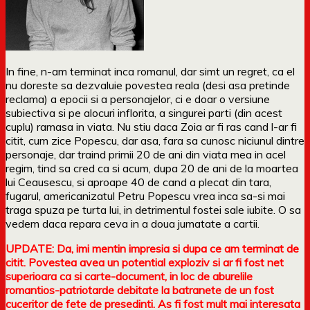
In fine, n-am terminat inca romanul, dar simt un regret, ca el
nu doreste sa dezvaluie povestea reala (desi asa pretinde
reclama) a epocii si a personajelor, ci e doar o versiune
subiectiva si pe alocuri inflorita, a singurei parti (din acest
cuplu) ramasa in viata. Nu stiu daca Zoia ar fi ras cand l-ar fi
citit, cum zice Popescu, dar asa, fara sa cunosc niciunul dintre
personaje, dar traind primii 20 de ani din viata mea in acel
regim, tind sa cred ca si acum, dupa 20 de ani de la moartea
lui Ceausescu, si aproape 40 de cand a plecat din tara,
fugarul, americanizatul Petru Popescu vrea inca sa-si mai
traga spuza pe turta lui, in detrimentul fostei sale iubite. O sa
vedem daca repara ceva in a doua jumatate a cartii.
UPDATE: Da, imi mentin impresia si dupa ce am terminat de
citit. Povestea avea un potential exploziv si ar fi fost net
superioara ca si carte-document, in loc de aburelile
romantios-patriotarde debitate la batranete de un fost
cuceritor de fete de presedinti. As fi fost mult mai interesata