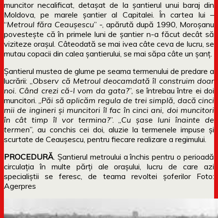
muncitor necalificat, detaşat de la şantierul unui baraj din
Moldova, pe marele şantier al Capitalei. În cartea lui –
“
Metroul făra Ceauşescu
” -, apărută după 1990, Moroşanu
povesteşte că în primele luni de şantier n-a făcut decât să
viziteze oraşul. Câteodată se mai ivea câte ceva de lucru, se
mutau copacii din calea şantierului, se mai săpa câte un şanţ.
Şantierul mustea de glume pe seama termenului de predare a
lucrării: „
Observ că Metroul deocamdată îl construim doar
noi. Când crezi că-l vom da gata?
”, se întrebau între ei doi
muncitori. „
Păi să aplicăm regula de trei simplă, dacă cinci
mii de ingineri şi muncitori îl fac în cinci ani, doi muncitori
în cât timp îl vor termina?
”. „
Cu şase luni înainte de
termen
”, au conchis cei doi, aluzie la termenele impuse şi
scurtate de Ceauşescu, pentru fiecare realizare a regimului.
PROCEDURĂ
. Şantierul metroului a închis pentru o perioadă
circulaţia în multe părţi ale oraşului, lucru de care azi
specialiştii se feresc, de teama revoltei şoferilor Foto:
Agerpres