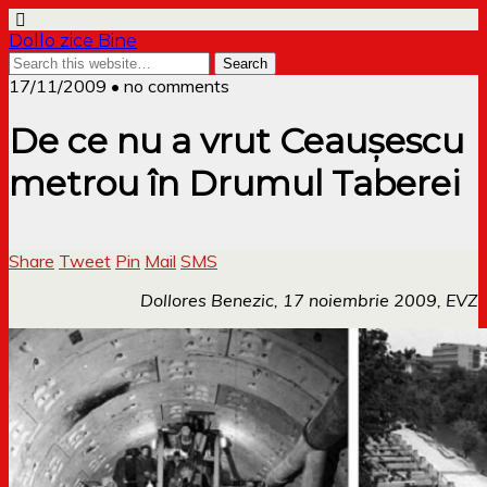
Dollo zice Bine
17/11/2009 • no comments
De ce nu a vrut Ceauşescu
metrou în Drumul Taberei
Share
Tweet
Pin
Mail
SMS
Dollores Benezic, 17 noiembrie 2009, EVZ