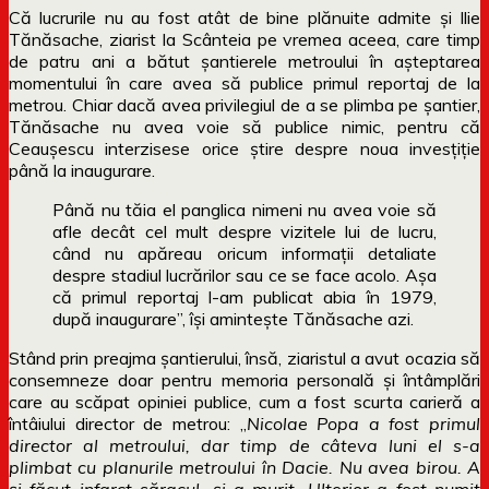
Că lucrurile nu au fost atât de bine plănuite admite şi Ilie
Tănăsache, ziarist la Scânteia pe vremea aceea, care timp
de patru ani a bătut şantierele metroului în aşteptarea
momentului în care avea să publice primul reportaj de la
metrou. Chiar dacă avea privilegiul de a se plimba pe şantier,
Tănăsache nu avea voie să publice nimic, pentru că
Ceauşescu interzisese orice ştire despre noua invesţiţie
până la inaugurare.
Până nu tăia el panglica nimeni nu avea voie să
afle decât cel mult despre vizitele lui de lucru,
când nu apăreau oricum informaţii detaliate
despre stadiul lucrărilor sau ce se face acolo. Aşa
că primul reportaj l-am publicat abia în 1979,
după inaugurare”, îşi aminteşte Tănăsache azi.
Stând prin preajma şantierului, însă, ziaristul a avut ocazia să
consemneze doar pentru memoria personală şi întâmplări
care au scăpat opiniei publice, cum a fost scurta carieră a
întâiului director de metrou: „
Nicolae Popa a fost primul
director al metroului, dar timp de câteva luni el s-a
plimbat cu planurile metroului în Dacie. Nu avea birou. A
şi făcut infarct săracul, şi a murit. Ulterior a fost numit