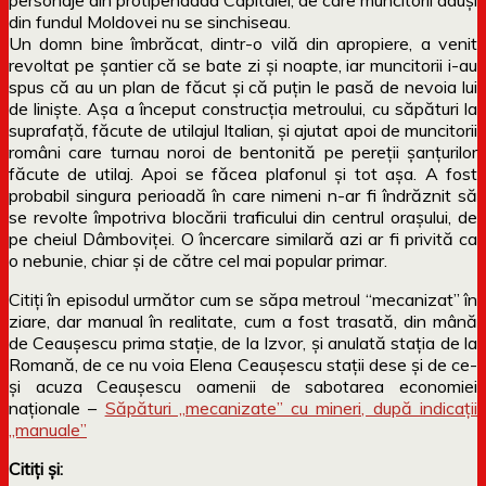
din fundul Moldovei nu se sinchiseau.
Un domn bine îmbrăcat, dintr-o vilă din apropiere, a venit
revoltat pe şantier că se bate zi şi noapte, iar muncitorii i-au
spus că au un plan de făcut şi că puţin le pasă de nevoia lui
de linişte. Aşa a început construcţia metroului, cu săpături la
suprafaţă, făcute de utilajul Italian, şi ajutat apoi de muncitorii
români care turnau noroi de bentonită pe pereţii şanţurilor
făcute de utilaj. Apoi se făcea plafonul şi tot aşa. A fost
probabil singura perioadă în care nimeni n-ar fi îndrăznit să
se revolte împotriva blocării traficului din centrul oraşului, de
pe cheiul Dâmboviţei. O încercare similară azi ar fi privită ca
o nebunie, chiar şi de către cel mai popular primar.
Citiți în episodul următor cum se săpa metroul “mecanizat” în
ziare, dar manual în realitate, cum a fost trasată, din mână
de Ceauşescu prima staţie, de la Izvor, şi anulată staţia de la
Romană, de ce nu voia Elena Ceauşescu staţii dese şi de ce-
şi acuza Ceauşescu oamenii de sabotarea economiei
naţionale –
Săpături „mecanizate” cu mineri, după indicații
„manuale”
Citiți și: