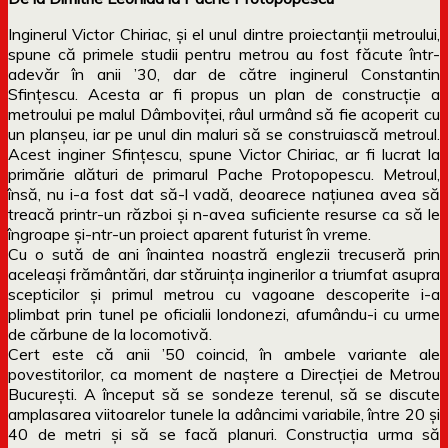
Inginerul Victor Chiriac, şi el unul dintre proiectanţii metroului,
spune că primele studii pentru metrou au fost făcute într-
adevăr în anii ’30, dar de către inginerul Constantin
Sfinţescu. Acesta ar fi propus un plan de construcţie a
metroului pe malul Dâmboviţei, râul urmând să fie acoperit cu
un planşeu, iar pe unul din maluri să se construiască metroul.
Acest inginer Sfinţescu, spune Victor Chiriac, ar fi lucrat la
primărie alături de primarul Pache Protopopescu. Metroul,
însă, nu i-a fost dat să-l vadă, deoarece naţiunea avea să
treacă printr-un război şi n-avea suficiente resurse ca să le
îngroape şi-ntr-un proiect aparent futurist în vreme.
Cu o sută de ani înaintea noastră englezii trecuseră prin
aceleaşi frământări, dar stăruinţa inginerilor a triumfat asupra
scepticilor şi primul metrou cu vagoane descoperite i-a
plimbat prin tunel pe oficialii londonezi, afumându-i cu urme
de cărbune de la locomotivă.
Cert este că anii ’50 coincid, în ambele variante ale
povestitorilor, ca moment de naştere a Direcţiei de Metrou
Bucureşti. A început să se sondeze terenul, să se discute
amplasarea viitoarelor tunele la adâncimi variabile, între 20 şi
40 de metri şi să se facă planuri. Construcţia urma să