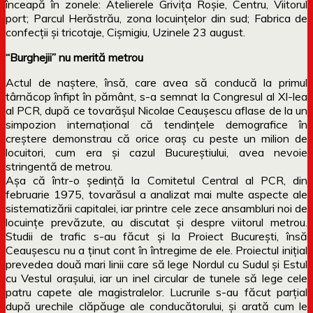
înceapă în zonele: Atelierele Griviţa Roşie, Centru, Viitorul
port; Parcul Herăstrău, zona locuinţelor din sud; Fabrica de
confecţii şi tricotaje, Cişmigiu, Uzinele 23 august.
“Burghejii” nu merită metrou
Actul de naştere, însă, care avea să conducă la primul
târnăcop înfipt în pământ, s-a semnat la Congresul al XI-lea
al PCR, după ce tovarăşul Nicolae Ceauşescu aflase de la un
simpozion internaţional că tendinţele demografice în
creştere demonstrau că orice oraş cu peste un milion de
locuitori, cum era şi cazul Bucureştiului, avea nevoie
stringentă de metrou.
Aşa că într-o şedinţă la Comitetul Central al PCR, din
februarie 1975, tovarăsul a analizat mai multe aspecte ale
sistematizării capitalei, iar printre cele zece ansambluri noi de
locuinţe prevăzute, au discutat şi despre viitorul metrou.
Studii de trafic s-au făcut şi la Proiect Bucureşti, însă
Ceauşescu nu a ţinut cont în întregime de ele. Proiectul iniţial
prevedea două mari linii care să lege Nordul cu Sudul şi Estul
cu Vestul oraşului, iar un inel circular de tunele să lege cele
patru capete ale magistralelor. Lucrurile s-au făcut parţial
după urechile clăpăuge ale conducătorului, şi arată cum le