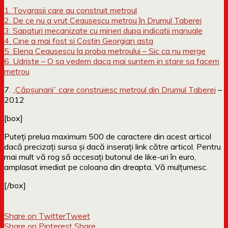
1. Tovarasii care au construit metroul
2. De ce nu a vrut Ceausescu metrou în Drumul Taberei
3. Sapaturi mecanizate cu mineri dupa indicatii manuale
4. Cine a mai fost si Costin Georgian asta
5. Elena Ceausescu la proba metroului – Sic ca nu merge
6. Udriste – O sa vedem daca mai suntem in stare sa facem
metrou
7.
„Căpșunarii” care construiesc metroul din Drumul Taberei
–
2012
[box]
Puteți prelua maximum 500 de caractere din acest articol
dacă precizați sursa și dacă inserați link către articol. Pentru
mai mult vă rog să accesați butonul de like-uri în euro,
amplasat imediat pe coloana din dreapta. Vă mulțumesc.
[/box]
Share on Twitter
Tweet
Share on Pinterest
Share