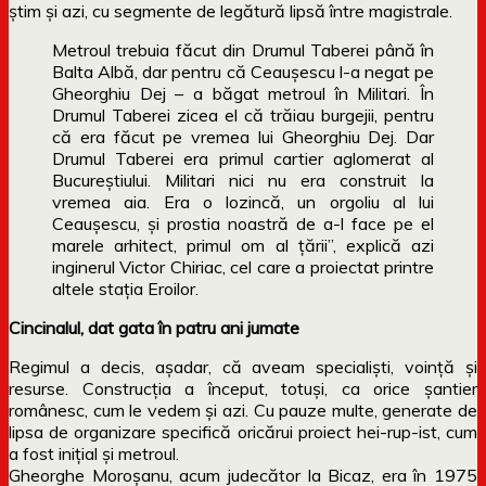
ştim şi azi, cu segmente de legătură lipsă între magistrale.
Metroul trebuia făcut din Drumul Taberei până în
Balta Albă, dar pentru că Ceauşescu l-a negat pe
Gheorghiu Dej – a băgat metroul în Militari. În
Drumul Taberei zicea el că trăiau burgejii, pentru
că era făcut pe vremea lui Gheorghiu Dej. Dar
Drumul Taberei era primul cartier aglomerat al
Bucureştiului. Militari nici nu era construit la
vremea aia. Era o lozincă, un orgoliu al lui
Ceauşescu, şi prostia noastră de a-l face pe el
marele arhitect, primul om al ţării”, explică azi
inginerul Victor Chiriac, cel care a proiectat printre
altele staţia Eroilor.
Cincinalul, dat gata în patru ani jumate
Regimul a decis, aşadar, că aveam specialişti, voinţă şi
resurse. Construcţia a început, totuşi, ca orice şantier
românesc, cum le vedem şi azi. Cu pauze multe, generate de
lipsa de organizare specifică oricărui proiect hei-rup-ist, cum
a fost iniţial şi metroul.
Gheorghe Moroşanu, acum judecător la Bicaz, era în 1975