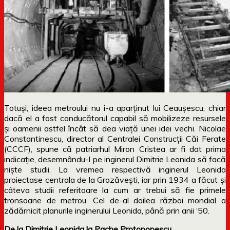
Totuşi, ideea metroului nu i-a aparţinut lui Ceauşescu, chiar
dacă el a fost conducătorul capabil să mobilizeze resursele
şi oamenii astfel încât să dea viaţă unei idei vechi. Nicolae
Constantinescu, director al Centralei Construcţii Căi Ferate
(CCCF), spune că patriarhul Miron Cristea ar fi dat prima
indicaţie, desemnându-l pe inginerul Dimitrie Leonida să facă
nişte studii. La vremea respectivă inginerul Leonida
proiectase centrala de la Grozăveşti, iar prin 1934 a făcut şi
câteva studii referitoare la cum ar trebui să fie primele
tronsoane de metrou. Cel de-al doilea război mondial a
zădărnicit planurile inginerului Leonida, până prin anii ‘50.
De la Dimitrie Leonida la Pache Protopopescu