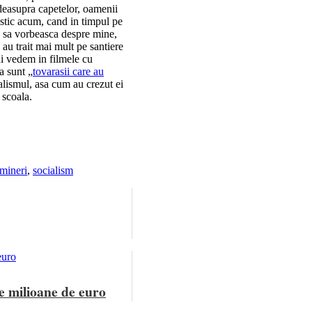
easupra capetelor, oamenii
astic acum, cand in timpul pe
e, sa vorbeasca despre mine,
 au trait mai mult pe santiere
ai vedem in filmele cu
a sunt „
tovarasii care au
ialismul, asa cum au crezut ei
 scoala.
mineri
,
socialism
e milioane de euro