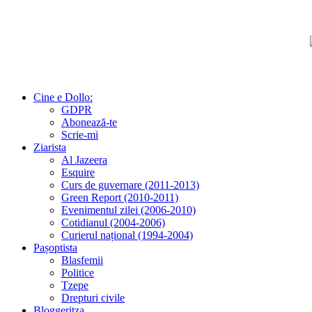
Cine e Dollo:
GDPR
Abonează-te
Scrie-mi
Ziarista
Al Jazeera
Esquire
Curs de guvernare (2011-2013)
Green Report (2010-2011)
Evenimentul zilei (2006-2010)
Cotidianul (2004-2006)
Curierul național (1994-2004)
Pașoptista
Blasfemii
Politice
Tzepe
Drepturi civile
Bloggeritza