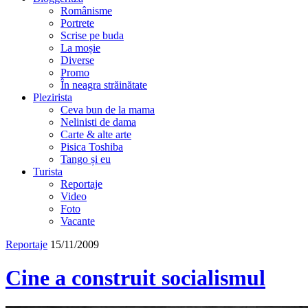
Românisme
Portrete
Scrise pe buda
La moșie
Diverse
Promo
În neagra străinătate
Plezirista
Ceva bun de la mama
Nelinisti de dama
Carte & alte arte
Pisica Toshiba
Tango și eu
Turista
Reportaje
Video
Foto
Vacante
Reportaje
15/11/2009
Cine a construit socialismul