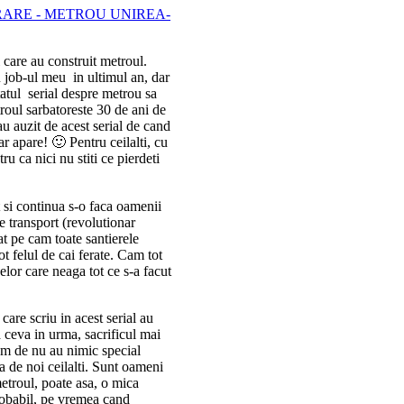
care au construit metroul.
u job-ul meu in ultimul an, dar
tatul serial despre metrou sa
roul sarbatoreste 30 de ani de
u auzit de acest serial de cand
ar apare! 🙂 Pentru ceilalti, cu
u ca nici nu stiti ce pierdeti
 si continua s-o faca oamenii
e transport (revolutionar
at pe cam toate santierele
t felul de cai ferate. Cam tot
elor care neaga tot ce s-a facut
care scriu in acest serial au
a ceva in urma, sacrificul mai
um de nu au nimic special
ca de noi ceilalti. Sunt oameni
etroul, poate asa, o mica
probabil, pe vremea cand