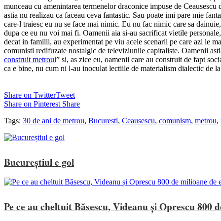
munceau cu amenintarea termenelor draconice impuse de Ceausescu d
astia nu realizau ca faceau ceva fantastic. Sau poate imi pare mie fant
care-l traiesc eu nu se face mai nimic. Eu nu fac nimic care sa dainui
dupa ce eu nu voi mai fi. Oamenii aia si-au sacrificat vietile personale,
decat in familii, au experimentat pe viu acele scenarii pe care azi le m
comunisti redifuzate nostalgic de televiziunile capitaliste. Oamenii asti
construit metroul
” si, as zice eu, oamenii care au construit de fapt soc
ca e bine, nu cum ni l-au inoculat lectiile de materialism dialectic de la
Share on Twitter
Tweet
Share on Pinterest
Share
Tags:
30 de ani de metrou
,
Bucuresti
,
Ceausescu
,
comunism
,
metrou
,
Bucureștiul e gol
Pe ce au cheltuit Băsescu, Videanu și Oprescu 800 d