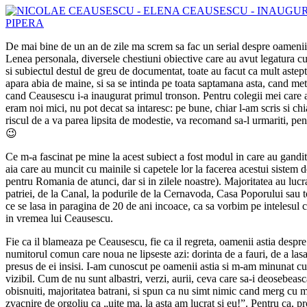
De mai bine de un an de zile ma screm sa fac un serial despre oamenii 
Lenea personala, diversele chestiuni obiective care au avut legatura c
si subiectul destul de greu de documentat, toate au facut ca mult astep
apara abia de maine, si sa se intinda pe toata saptamana asta, cand met
cand Ceausescu i-a inaugurat primul tronson. Pentru colegii mei care a
eram noi mici, nu pot decat sa intaresc: pe bune, chiar l-am scris si chi
riscul de a va parea lipsita de modestie, va recomand sa-l urmariti, pentr
😉
Ce m-a fascinat pe mine la acest subiect a fost modul in care au gandit
aia care au muncit cu mainile si capetele lor la facerea acestui sistem d
pentru Romania de atunci, dar si in zilele noastre). Majoritatea au lucr
patriei, de la Canal, la podurile de la Cernavoda, Casa Poporului sau to
ce se lasa in paragina de 20 de ani incoace, ca sa vorbim pe intelesul c
in vremea lui Ceausescu.
Fie ca il blameaza pe Ceausescu, fie ca il regreta, oamenii astia despre 
numitorul comun care noua ne lipseste azi: dorinta de a fauri, de a las
presus de ei insisi. I-am cunoscut pe oamenii astia si m-am minunat c
vizibil. Cum de nu sunt albastri, verzi, aurii, ceva care sa-i deosebeas
obisnuiti, majoritatea batrani, si spun ca nu simt nimic cand merg cu m
zvacnire de orgoliu ca „uite ma, la asta am lucrat si eu!”. Pentru ca, 