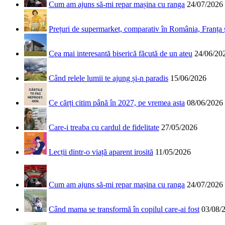
Cum am ajuns să-mi repar mașina cu ranga
24/07/2026
Prețuri de supermarket, comparativ în România, Franța
Cea mai interesantă biserică făcută de un ateu
24/06/20
Când relele lumii te ajung și-n paradis
15/06/2026
Ce cărți citim până în 2027, pe vremea asta
08/06/2026
Care-i treaba cu cardul de fidelitate
27/05/2026
Lecții dintr-o viață aparent irosită
11/05/2026
Cum am ajuns să-mi repar mașina cu ranga
24/07/2026
Când mama se transformă în copilul care-ai fost
03/08/