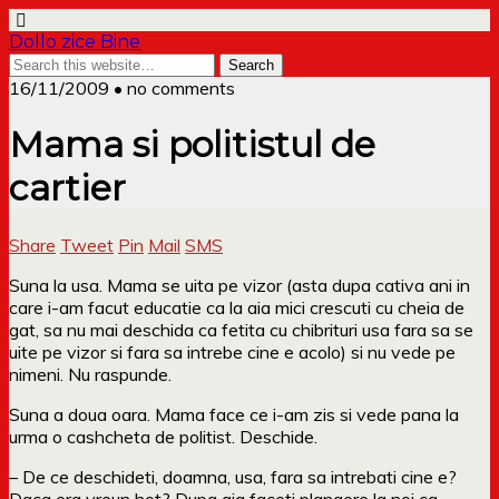
Dollo zice Bine
16/11/2009 • no comments
Mama si politistul de
cartier
Share
Tweet
Pin
Mail
SMS
Suna la usa. Mama se uita pe vizor (asta dupa cativa ani in
care i-am facut educatie ca la aia mici crescuti cu cheia de
gat, sa nu mai deschida ca fetita cu chibrituri usa fara sa se
uite pe vizor si fara sa intrebe cine e acolo) si nu vede pe
nimeni. Nu raspunde.
Suna a doua oara. Mama face ce i-am zis si vede pana la
urma o cashcheta de politist. Deschide.
– De ce deschideti, doamna, usa, fara sa intrebati cine e?
Daca era vreun hot? Dupa aia faceti plangere la noi ca