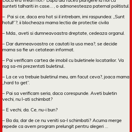
sunteti talhariti in case… , o admonesteaza paternal politistul.
– Pai si ce, daca era hot si il intrebam, imi raspundea: „Sunt
hotul!”?, ii blocheaza mama lectia de protectie civila
– Mda., aveti si dumneavoastra dreptate, cedeaza organul.
– Dar dumneavoastra ce cautati la usa mea?, se decide
mama sa fie un cetatean informat.
– Pai verificam cartea de imobil cu buletinele locatarilor. Va
rog sa-mi prezentati buletinul..
– La ce va trebuie buletinul meu, am facut ceva?, joaca mama
„hard to get”.
– Pai sa verificam seria, daca corespunde. Aveti buletin
vechi, nu l-ati schimbat?
– E vechi, da. Ce, nu-i bun?
– Ba da, dar de ce nu veniti sa-l schimbati? Acuma merge
repede ca avem program prelungit pentru alegeri …