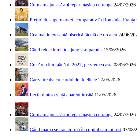
Cum am ajuns să-mi repar mașina cu ranga
24/07/2026
Prețuri de supermarket, comparativ în România, Franța
Cea mai interesantă biserică făcută de un ateu
24/06/20
Când relele lumii te ajung și-n paradis
15/06/2026
Ce cărți citim până în 2027, pe vremea asta
08/06/2026
Care-i treaba cu cardul de fidelitate
27/05/2026
Lecții dintr-o viață aparent irosită
11/05/2026
Cum am ajuns să-mi repar mașina cu ranga
24/07/2026
Când mama se transformă în copilul care-ai fost
03/08/