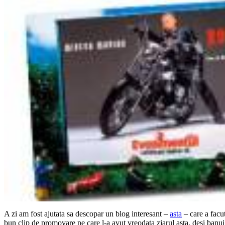
A
zi am fost ajutata sa descopar un blog interesant –
asta
– care a facu
bun clip de promovare pe care l-a avut vreodata ziarul asta, desi banui