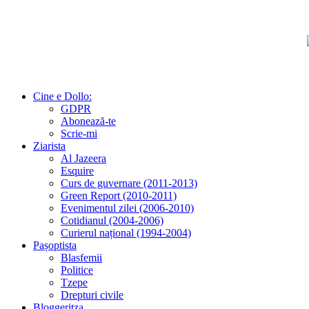
Cine e Dollo:
GDPR
Abonează-te
Scrie-mi
Ziarista
Al Jazeera
Esquire
Curs de guvernare (2011-2013)
Green Report (2010-2011)
Evenimentul zilei (2006-2010)
Cotidianul (2004-2006)
Curierul național (1994-2004)
Pașoptista
Blasfemii
Politice
Tzepe
Drepturi civile
Bloggeritza