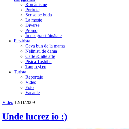
Românisme
Portrete
Scrise pe buda
La moșie
Diverse
Promo
În neagra străinătate
Plezirista
Ceva bun de la mama
Nelinisti de dama
Carte & alte arte
Pisica Toshiba
Tango și eu
Turista
Reportaje
Video
Foto
Vacante
Video
12/11/2009
Unde lucrez io :)