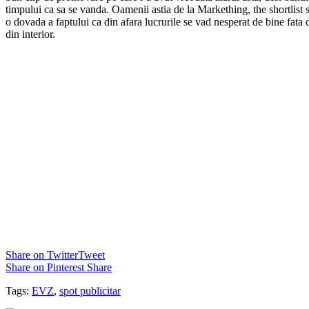
timpului ca sa se vanda. Oamenii astia de la Markething, the shortlist s
o dovada a faptului ca din afara lucrurile se vad nesperat de bine fata 
din interior.
Share on Twitter
Tweet
Share on Pinterest
Share
Tags:
EVZ
,
spot publicitar