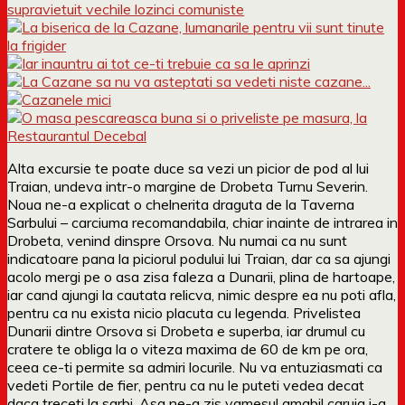
Alta excursie te poate duce sa vezi un picior de pod al lui
Traian, undeva intr-o margine de Drobeta Turnu Severin.
Noua ne-a explicat o chelnerita draguta de la Taverna
Sarbului – carciuma recomandabila, chiar inainte de intrarea in
Drobeta, venind dinspre Orsova. Nu numai ca nu sunt
indicatoare pana la piciorul podului lui Traian, dar ca sa ajungi
acolo mergi pe o asa zisa faleza a Dunarii, plina de hartoape,
iar cand ajungi la cautata relicva, nimic despre ea nu poti afla,
pentru ca nu exista nicio placuta cu legenda. Privelistea
Dunarii dintre Orsova si Drobeta e superba, iar drumul cu
cratere te obliga la o viteza maxima de 60 de km pe ora,
ceea ce-ti permite sa admiri locurile. Nu va entuziasmati ca
vedeti Portile de fier, pentru ca nu le puteti vedea decat
daca treceti la sarbi. Asa ne-a zis vamesul amabil caruia i-a