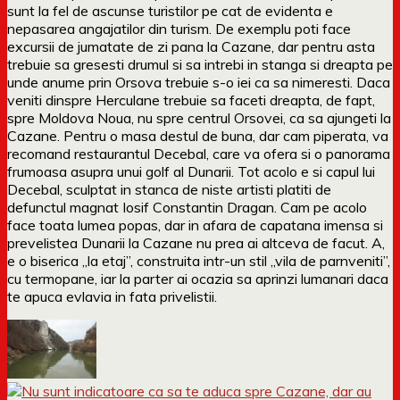
sunt la fel de ascunse turistilor pe cat de evidenta e
nepasarea angajatilor din turism. De exemplu poti face
excursii de jumatate de zi pana la Cazane, dar pentru asta
trebuie sa gresesti drumul si sa intrebi in stanga si dreapta pe
unde anume prin Orsova trebuie s-o iei ca sa nimeresti. Daca
veniti dinspre Herculane trebuie sa faceti dreapta, de fapt,
spre Moldova Noua, nu spre centrul Orsovei, ca sa ajungeti la
Cazane. Pentru o masa destul de buna, dar cam piperata, va
recomand restaurantul Decebal, care va ofera si o panorama
frumoasa asupra unui golf al Dunarii. Tot acolo e si capul lui
Decebal, sculptat in stanca de niste artisti platiti de
defunctul magnat Iosif Constantin Dragan. Cam pe acolo
face toata lumea popas, dar in afara de capatana imensa si
prevelistea Dunarii la Cazane nu prea ai altceva de facut. A,
e o biserica „la etaj”, construita intr-un stil „vila de parnveniti”,
cu termopane, iar la parter ai ocazia sa aprinzi lumanari daca
te apuca evlavia in fata privelistii.