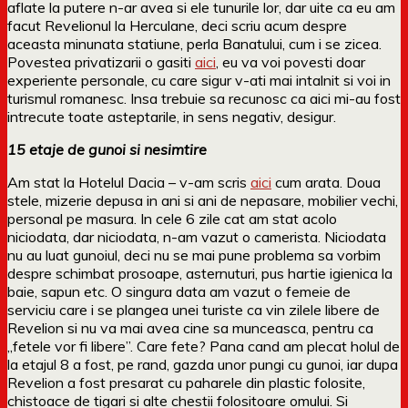
aflate la putere n-ar avea si ele tunurile lor, dar uite ca eu am
facut Revelionul la Herculane, deci scriu acum despre
aceasta minunata statiune, perla Banatului, cum i se zicea.
Povestea privatizarii o gasiti
aici
, eu va voi povesti doar
experiente personale, cu care sigur v-ati mai intalnit si voi in
turismul romanesc. Insa trebuie sa recunosc ca aici mi-au fost
intrecute toate asteptarile, in sens negativ, desigur.
15 etaje de gunoi si nesimtire
Am stat la Hotelul Dacia – v-am scris
aici
cum arata. Doua
stele, mizerie depusa in ani si ani de nepasare, mobilier vechi,
personal pe masura. In cele 6 zile cat am stat acolo
niciodata, dar niciodata, n-am vazut o camerista. Niciodata
nu au luat gunoiul, deci nu se mai pune problema sa vorbim
despre schimbat prosoape, asternuturi, pus hartie igienica la
baie, sapun etc. O singura data am vazut o femeie de
serviciu care i se plangea unei turiste ca vin zilele libere de
Revelion si nu va mai avea cine sa munceasca, pentru ca
„fetele vor fi libere”. Care fete? Pana cand am plecat holul de
la etajul 8 a fost, pe rand, gazda unor pungi cu gunoi, iar dupa
Revelion a fost presarat cu paharele din plastic folosite,
chistoace de tigari si alte chestii folositoare omului. Si