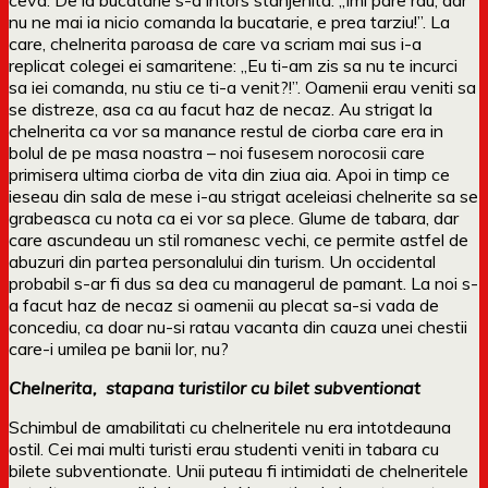
nu ne mai ia nicio comanda la bucatarie, e prea tarziu!”. La
care, chelnerita paroasa de care va scriam mai sus i-a
replicat colegei ei samaritene: „Eu ti-am zis sa nu te incurci
sa iei comanda, nu stiu ce ti-a venit?!”. Oamenii erau veniti sa
se distreze, asa ca au facut haz de necaz. Au strigat la
chelnerita ca vor sa manance restul de ciorba care era in
bolul de pe masa noastra – noi fusesem norocosii care
primisera ultima ciorba de vita din ziua aia. Apoi in timp ce
ieseau din sala de mese i-au strigat aceleiasi chelnerite sa se
grabeasca cu nota ca ei vor sa plece. Glume de tabara, dar
care ascundeau un stil romanesc vechi, ce permite astfel de
abuzuri din partea personalului din turism. Un occidental
probabil s-ar fi dus sa dea cu managerul de pamant. La noi s-
a facut haz de necaz si oamenii au plecat sa-si vada de
concediu, ca doar nu-si ratau vacanta din cauza unei chestii
care-i umilea pe banii lor, nu?
Chelnerita, stapana turistilor cu bilet subventionat
Schimbul de amabilitati cu chelneritele nu era intotdeauna
ostil. Cei mai multi turisti erau studenti veniti in tabara cu
bilete subventionate. Unii puteau fi intimidati de chelneritele