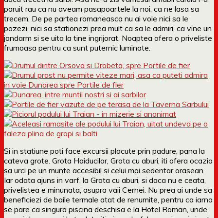
paruit rau ca nu aveam pasapoartele la noi, ca ne lasa sa
trecem. De pe partea romaneasca nu ai voie nici sa le
pozezi, nici sa stationezi prea mult ca sa le admiri, ca vine un
jandarm si se uita la tine ingrijorat. Noaptea ofera o priveliste
frumoasa pentru ca sunt puternic luminate.
Si in statiune poti face excursii placute prin padure, pana la
cateva grote. Grota Haiducilor, Grota cu aburi, iti ofera ocazia
sa urci pe un munte accesibil si celui mai sedentar orasean.
Iar odata ajuns in varf, la Grota cu aburi, si daca nu e ceata,
privelistea e minunata, asupra vaii Cernei. Nu prea ai unde sa
beneficiezi de baile termale atat de renumite, pentru ca iarna
se pare ca singura piscina deschisa e la Hotel Roman, unde