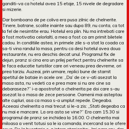
ganditi-va ca hotelul avea 15 etaje, 15 nivele de degradare
si mizerie.
Dar bomboana de pe coliva era pusa zilnic de chelnerite.
Tinere, batrane, scolite inainte sau dupa 89, nu conta, ca tot
la fel de nesimtite erau. Hotelul era plin. Nu ma intrebati care
a fost motivatia celorlalti, a mea a fost ca am primit biletele
cadou. In conditiile astea, in primele zile s-a stat la coada ca
sa-ti vina randul la masa, pentru ca desi hotelul avea doua
restaurante, nu era deschis decat unul. Programul fix de
dejun, pranz si cina era un prilej perfect pentru chelnerite sa
le faca educatie turistilor care ori veneau prea devreme, ori
prea tarziu. Auzeai, prin urmare, replici bune de starnit
apetitul de bataie in acele ore: „Da’ de ce v-ati asezat la
masa asta, nu vedeti ca e prea mare si nu are cine sa
debaraseze?” i-a apostrofat o chelnerita pe doi care s-au
asezat la o masa de zece persoane. Oamenii mai asteptau
alte cupluri, asa ca masa s-a umplut repede. Degeaba.
Aceeasi chelnerita a mai trecut si le-a zis: „Stati degeaba ca
nu mai e mancare. La ora asta se vine?” Era cam 15.30 si
programul de pranz se inchidea la 16.00. O chelnerita mai
miloasa a venit totusi sa le ia comanda, incercand sa le ofere
ceva. De la bucatarie s-a intors stanjenita: „Imi pare rau, dar