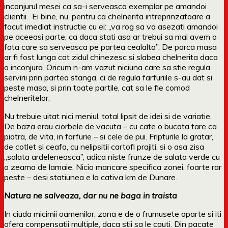
inconjurul mesei ca sa-i serveasca exemplar pe amandoi
clientii. Ei bine, nu, pentru ca chelnerita intreprinzatoare a
facut imediat instructie cu ei: „va rog sa va asezati amandoi
pe aceeasi parte, ca daca stati asa ar trebui sa mai avem o
fata care sa serveasca pe partea cealalta”. De parca masa
ar fi fost lunga cat zidul chinezesc si slabea chelnerita daca
o inconjura. Oricum n-am vazut niciuna care sa stie regula
servirii prin partea stanga, ci de regula farfuriile s-au dat si
peste masa, si prin toate partile, cat sa le fie comod
chelneritelor.
Nu trebuie uitat nici meniul, total lipsit de idei si de variatie.
De baza erau ciorbele de vacuta – cu cate o bucata tare ca
piatra, de vita, in farfurie – si cele de pui. Fripturile la gratar,
de cotlet si ceafa, cu nelipsitii cartofi prajiti, si o asa zisa
„salata ardeleneasca”, adica niste frunze de salata verde cu
o zeama de lamaie. Nicio mancare specifica zonei, foarte rar
peste – desi statiunea e la cativa km de Dunare.
Natura ne salveaza, dar nu ne baga in traista
In ciuda micimii oamenilor, zona e de o frumusete aparte si iti
ofera compensatii multiple, daca stii sa le cauti. Din pacate