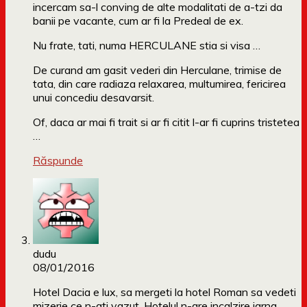
incercam sa-l conving de alte modalitati de a-tzi da
banii pe vacante, cum ar fi la Predeal de ex.
Nu frate, tati, numa HERCULANE stia si visa …
De curand am gasit vederi din Herculane, trimise de
tata, din care radiaza relaxarea, multumirea, fericirea
unui concediu desavarsit.
Of, daca ar mai fi trait si ar fi citit l-ar fi cuprins tristetea
…
Răspunde
dudu
08/01/2016
Hotel Dacia e lux, sa mergeti la hotel Roman sa vedeti
mizerie ce n-ati vazut. Hotelul n-are incalzire iarna.