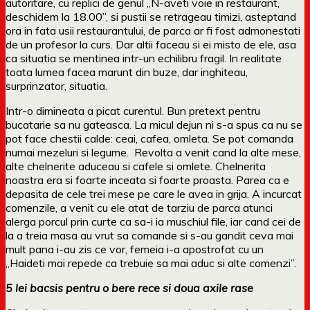
autoritare, cu replici de genul „N-aveti voie in restaurant,
deschidem la 18.00”, si pustii se retrageau timizi, asteptand
ora in fata usii restaurantului, de parca ar fi fost admonestati
de un profesor la curs. Dar altii faceau si ei misto de ele, asa
ca situatia se mentinea intr-un echilibru fragil. In realitate
toata lumea facea marunt din buze, dar inghiteau,
surprinzator, situatia.
Intr-o dimineata a picat curentul. Bun pretext pentru
bucatarie sa nu gateasca. La micul dejun ni s-a spus ca nu se
pot face chestii calde: ceai, cafea, omleta. Se pot comanda
numai mezeluri si legume. Revolta a venit cand la alte mese,
alte chelnerite aduceau si cafele si omlete. Chelnerita
noastra era si foarte inceata si foarte proasta. Parea ca e
depasita de cele trei mese pe care le avea in grija. A incurcat
comenzile, a venit cu ele atat de tarziu de parca atunci
alerga porcul prin curte ca sa-i ia muschiul file, iar cand cei de
la a treia masa au vrut sa comande si s-au gandit ceva mai
mult pana i-au zis ce vor, femeia i-a apostrofat cu un
„Haideti mai repede ca trebuie sa mai aduc si alte comenzi”.
5 lei bacsis pentru o bere rece si doua axile rase