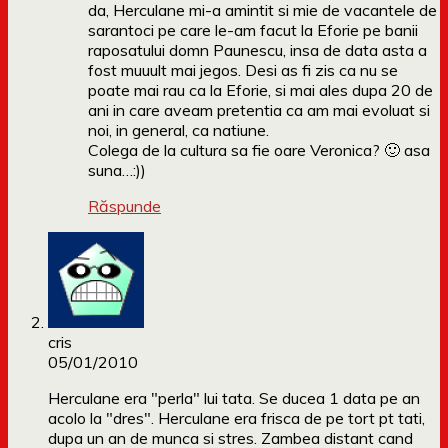
da, Herculane mi-a amintit si mie de vacantele de
sarantoci pe care le-am facut la Eforie pe banii
raposatului domn Paunescu, insa de data asta a
fost muuult mai jegos. Desi as fi zis ca nu se
poate mai rau ca la Eforie, si mai ales dupa 20 de
ani in care aveam pretentia ca am mai evoluat si
noi, in general, ca natiune.
Colega de la cultura sa fie oare Veronica? 🙂 asa
suna…:))
Răspunde
cris
05/01/2010
Herculane era "perla" lui tata. Se ducea 1 data pe an
acolo la "dres". Herculane era frisca de pe tort pt tati,
dupa un an de munca si stres. Zambea distant cand