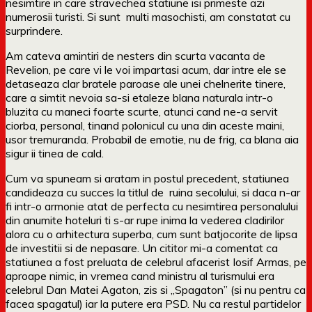
nesimtire in care stravechea statiune isi primeste azi
numerosii turisti. Si sunt multi masochisti, am constatat cu
surprindere.
Am cateva amintiri de nesters din scurta vacanta de
Revelion, pe care vi le voi impartasi acum, dar intre ele se
detaseaza clar bratele paroase ale unei chelnerite tinere,
care a simtit nevoia sa-si etaleze blana naturala intr-o
bluzita cu maneci foarte scurte, atunci cand ne-a servit
ciorba, personal, tinand polonicul cu una din aceste maini,
usor tremuranda. Probabil de emotie, nu de frig, ca blana aia
sigur ii tinea de cald.
Cum va spuneam si aratam in postul precedent, statiunea
candideaza cu succes la titlul de ruina secolului, si daca n-ar
fi intr-o armonie atat de perfecta cu nesimtirea personalului
din anumite hoteluri ti s-ar rupe inima la vederea cladirilor
alora cu o arhitectura superba, cum sunt batjocorite de lipsa
de investitii si de nepasare. Un cititor mi-a comentat ca
statiunea a fost preluata de celebrul afacerist Iosif Armas, pe
aproape nimic, in vremea cand ministru al turismului era
celebrul Dan Matei Agaton, zis si „Spagaton” (si nu pentru ca
facea spagatul) iar la putere era PSD. Nu ca restul partidelor