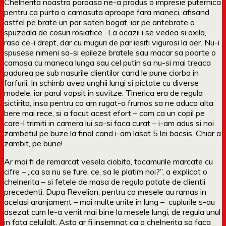
Chelnerita noastra paroasa ne-a produs o impresie puternica
pentru ca purta o camasuta aproape fara maneci, afisand
astfel pe brate un par saten bogat, iar pe antebrate o
spuzeala de cosuri rosiatice. La ocazii i se vedea si axila,
rasa ce-i drept, dar cu muguri de par iesiti vigurosi la aer. Nu-i
spusese nimeni sa-si epileze bratele sau macar sa poarte o
camasa cu maneca lunga sau cel putin sa nu-si mai treaca
padurea pe sub nasurile clientilor cand le pune ciorba in
farfurii. In schimb avea unghii lungi si pictate cu diverse
modele, iar parul vopsit in suvitze. Tinerica era de regula
sictirita, insa pentru ca am rugat-o frumos sa ne aduca alta
bere mai rece, si a facut acest efort – cam ca un copil pe
care-l trimiti in camera lui sa-si faca curat – i-am adus si noi
zambetul pe buze la final cand i-am lasat 5 lei bacsis. Chiar a
zambit, pe bune!
Ar mai fi de remarcat vesela ciobita, tacamurile marcate cu
cifre – „ca sa nu se fure, ce, sa le platim noi?”, a explicat o
chelnerita – si fetele de masa de regula patate de clientii
precedenti. Dupa Revelion, pentru ca mesele au ramas in
acelasi aranjament – mai multe unite in lung – cuplurile s-au
asezat cum le-a venit mai bine la mesele lungi, de regula unul
in fata celuilalt. Asta ar fi insemnat ca o chelnerita sa faca