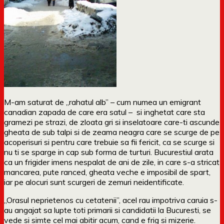
M-am saturat de „rahatul alb” – cum numea un emigrant
canadian zapada de care era satul – si inghetat care sta
gramezi pe strazi, de zloata gri si inselatoare care-ti ascunde
gheata de sub talpi si de zeama neagra care se scurge de pe
acoperisuri si pentru care trebuie sa fii fericit, ca se scurge si
nu ti se sparge in cap sub forma de turturi. Bucurestiul arata
ca un frigider imens nespalat de ani de zile, in care s-a stricat
mancarea, pute ranced, gheata veche e imposibil de spart,
iar pe alocuri sunt scurgeri de zemuri neidentificate.
„Orasul neprietenos cu cetatenii”, acel rau impotriva caruia s-
au angajat sa lupte toti primarii si candidatii la Bucuresti, se
vede si simte cel mai abitir acum, cand e frig si mizerie.