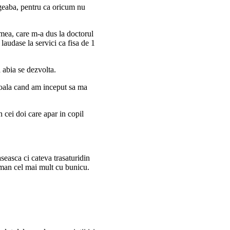
egeaba, pentru ca oricum nu
 mea, care m-a dus la doctorul
laudase la servici ca fisa de 1
 abia se dezvolta.
oala cand am inceput sa ma
n cei doi care apar in copil
gaseasca ci cateva trasaturidin
seman cel mai mult cu bunicu.