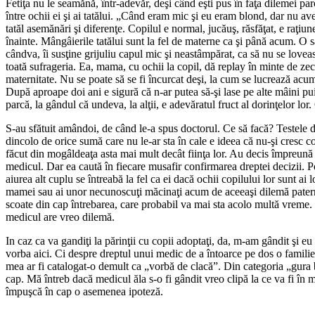
Fetiţa nu le seamănă, într-adevăr, deşi când eşti pus în faţa dilemei p
între ochii ei şi ai tatălui. „Când eram mic şi eu eram blond, dar nu av
tatăl asemănări şi diferenţe. Copilul e normal, jucăuş, răsfăţat, e raţiu
înainte. Mângâierile tatălui sunt la fel de materne ca şi până acum. O să
cândva, îi susţine grijuliu capul mic şi neastâmpărat, ca să nu se loveas
toată sufrageria. Ea, mama, cu ochii la copil, dă replay în minte de zec
maternitate. Nu se poate să se fi încurcat deşi, la cum se lucrează acum 
După aproape doi ani e sigură că n-ar putea să-şi lase pe alte mâini pui
parcă, la gândul că undeva, la alţii, e adevăratul fruct al dorinţelor lor
S-au sfătuit amândoi, de când le-a spus doctorul. Ce să facă? Testele 
dincolo de orice sumă care nu le-ar sta în cale e ideea că nu-şi cresc co
făcut din mogâldeaţa asta mai mult decât fiinţa lor. Au decis împreună 
medicul. Dar ea caută în fiecare musafir confirmarea dreptei decizii. P
aiurea alt cuplu se întreabă la fel ca ei dacă ochii copilului lor sunt ai l
mamei sau ai unor necunoscuţi măcinaţi acum de aceeaşi dilemă patern
scoate din cap întrebarea, care probabil va mai sta acolo multă vreme.
medicul are vreo dilemă.
In caz ca va gandiţi la părinţii cu copii adoptaţi, da, m-am gândit şi eu
vorba aici. Ci despre dreptul unui medic de a întoarce pe dos o famili
mea ar fi catalogat-o demult ca „vorbă de clacă”. Din categoria „gura 
cap. Mă întreb dacă medicul ăla s-o fi gândit vreo clipă la ce va fi în 
împuşcă în cap o asemenea ipoteză.