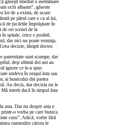
arcă găseşti imediat o asemănare
eam ochi albastri”, găseste
nea lor de a exista, de acum
rută pe părul care e ca al lui,
că de jucăriile împrăştiate în
i de ori scenei de la
în spitale, orice e posibil.
ul, dar nici nu poate renunţa,
. Grea decizie, tâmpit doctor.
de paternitate sunt scumpe, dar
pilul, deşi ultimii doi ani au
să ignore ce le-a spus
oate undeva în oraşul ăsta sau
or, ai bunicului din partea
ă. Au decis, dar decizia nu le
 Mă intreb dacă în timpul ăsta
 la asta. Dar nu despre asta e
e printr-o vorba pe care bunica
bate curu”. Adică, vorbe fără
mintea oamenilor cărora le