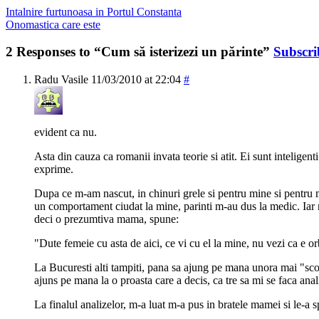
Intalnire furtunoasa in Portul Constanta
Onomastica care este
2 Responses to “Cum să isterizezi un părinte”
Subscri
Radu Vasile
11/03/2010 at 22:04
#
evident ca nu.
Asta din cauza ca romanii invata teorie si atit. Ei sunt inteligen
exprime.
Dupa ce m-am nascut, in chinuri grele si pentru mine si pentru
un comportament ciudat la mine, parinti m-au dus la medic. Iar 
deci o prezumtiva mama, spune:
"Dute femeie cu asta de aici, ce vi cu el la mine, nu vezi ca e or
La Bucuresti alti tampiti, pana sa ajung pe mana unora mai "sco
ajuns pe mana la o proasta care a decis, ca tre sa mi se faca ana
La finalul analizelor, m-a luat m-a pus in bratele mamei si le-a