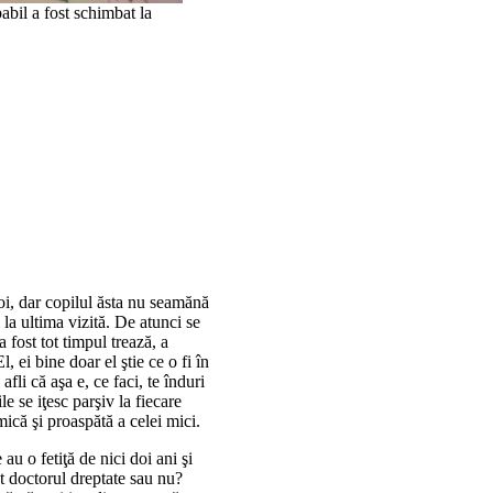
abil a fost schimbat la
voi, dar copilul ăsta nu seamănă
 la ultima vizită. De atunci se
a fost tot timpul trează, a
, ei bine doar el ştie ce o fi în
fli că aşa e, ce faci, te înduri
e se iţesc parşiv la fiecare
ică şi proaspătă a celei mici.
au o fetiţă de nici doi ani şi
ut doctorul dreptate sau nu?