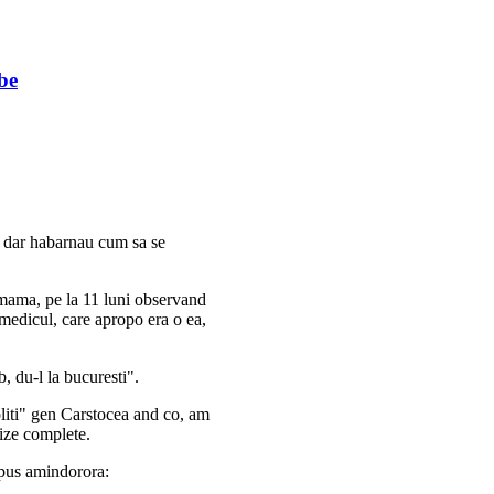
be
ti dar habarnau cum sa se
 mama, pe la 11 luni observand
medicul, care apropo era o ea,
b, du-l la bucuresti".
liti" gen Carstocea and co, am
lize complete.
 spus amindorora: