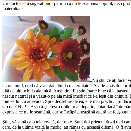
Un doctor le-a sugerat unor parinti ca nu le seamana copilul, deci prob
maternitate
„Nu ştiu ce aţi făcut 
cu niciunul, cred că v-au dat altul la maternitate”. Aşa le-a zis doctorul
uită cu alţi ochi la aia mică. Amândoi. Ea ştie foarte bine că la naştere 
născut natural şi a văzut-o pe aia mică imediat ce i-a ieşit din chinuri. El
mintea lui cu adevărat. Spre deosebire de ea, el e mai practic. „Şi dacă a
s-o dai? NU!”. Aşa că-şi cresc copilul mai departe, chiar dacă întrebăril
expresie ce nu le seamănă, dar se încăpăţânează să apară pe feţişoara m
Ştiu, vă sună ca o telenovelă, dar nu e. Sunt doi prieteni de-ai mei care 
care, de la ultima vizită la medic, au rămas cu această dilemă. O fi av