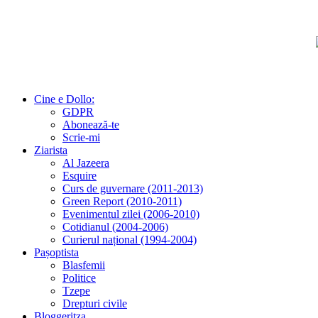
Cine e Dollo:
GDPR
Abonează-te
Scrie-mi
Ziarista
Al Jazeera
Esquire
Curs de guvernare (2011-2013)
Green Report (2010-2011)
Evenimentul zilei (2006-2010)
Cotidianul (2004-2006)
Curierul național (1994-2004)
Pașoptista
Blasfemii
Politice
Tzepe
Drepturi civile
Bloggeritza