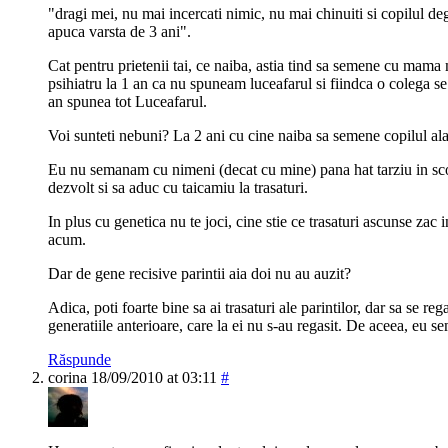
"dragi mei, nu mai incercati nimic, nu mai chinuiti si copilul d
apuca varsta de 3 ani".
Cat pentru prietenii tai, ce naiba, astia tind sa semene cu mama
psihiatru la 1 an ca nu spuneam luceafarul si fiindca o colega se 
an spunea tot Luceafarul.
Voi sunteti nebuni? La 2 ani cu cine naiba sa semene copilul ala
Eu nu semanam cu nimeni (decat cu mine) pana hat tarziu in sc
dezvolt si sa aduc cu taicamiu la trasaturi.
In plus cu genetica nu te joci, cine stie ce trasaturi ascunse zac i
acum.
Dar de gene recisive parintii aia doi nu au auzit?
Adica, poti foarte bine sa ai trasaturi ale parintilor, dar sa se re
generatiile anterioare, care la ei nu s-au regasit. De aceea, eu 
Răspunde
corina
18/09/2010 at 03:11
#