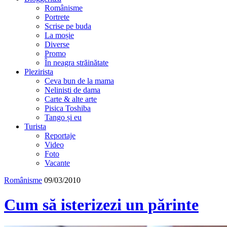
Românisme
Portrete
Scrise pe buda
La moșie
Diverse
Promo
În neagra străinătate
Plezirista
Ceva bun de la mama
Nelinisti de dama
Carte & alte arte
Pisica Toshiba
Tango și eu
Turista
Reportaje
Video
Foto
Vacante
Românisme
09/03/2010
Cum să isterizezi un părinte