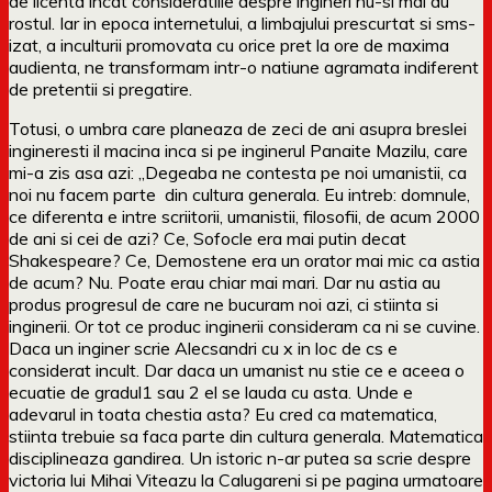
de licenta incat consideratiile despre ingineri nu-si mai au
rostul. Iar in epoca internetului, a limbajului prescurtat si sms-
izat, a inculturii promovata cu orice pret la ore de maxima
audienta, ne transformam intr-o natiune agramata indiferent
de pretentii si pregatire.
Totusi, o umbra care planeaza de zeci de ani asupra breslei
ingineresti il macina inca si pe inginerul Panaite Mazilu, care
mi-a zis asa azi: „Degeaba ne contesta pe noi umanistii, ca
noi nu facem parte din cultura generala. Eu intreb: domnule,
ce diferenta e intre scriitorii, umanistii, filosofii, de acum 2000
de ani si cei de azi? Ce, Sofocle era mai putin decat
Shakespeare? Ce, Demostene era un orator mai mic ca astia
de acum? Nu. Poate erau chiar mai mari. Dar nu astia au
produs progresul de care ne bucuram noi azi, ci stiinta si
inginerii. Or tot ce produc inginerii consideram ca ni se cuvine.
Daca un inginer scrie Alecsandri cu x in loc de cs e
considerat incult. Dar daca un umanist nu stie ce e aceea o
ecuatie de gradul1 sau 2 el se lauda cu asta. Unde e
adevarul in toata chestia asta? Eu cred ca matematica,
stiinta trebuie sa faca parte din cultura generala. Matematica
disciplineaza gandirea. Un istoric n-ar putea sa scrie despre
victoria lui Mihai Viteazu la Calugareni si pe pagina urmatoare