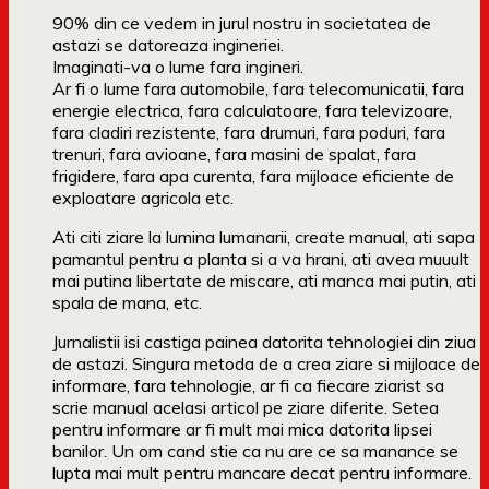
90% din ce vedem in jurul nostru in societatea de
astazi se datoreaza ingineriei.
Imaginati-va o lume fara ingineri.
Ar fi o lume fara automobile, fara telecomunicatii, fara
energie electrica, fara calculatoare, fara televizoare,
fara cladiri rezistente, fara drumuri, fara poduri, fara
trenuri, fara avioane, fara masini de spalat, fara
frigidere, fara apa curenta, fara mijloace eficiente de
exploatare agricola etc.
Ati citi ziare la lumina lumanarii, create manual, ati sapa
pamantul pentru a planta si a va hrani, ati avea muuult
mai putina libertate de miscare, ati manca mai putin, ati
spala de mana, etc.
Jurnalistii isi castiga painea datorita tehnologiei din ziua
de astazi. Singura metoda de a crea ziare si mijloace de
informare, fara tehnologie, ar fi ca fiecare ziarist sa
scrie manual acelasi articol pe ziare diferite. Setea
pentru informare ar fi mult mai mica datorita lipsei
banilor. Un om cand stie ca nu are ce sa manance se
lupta mai mult pentru mancare decat pentru informare.