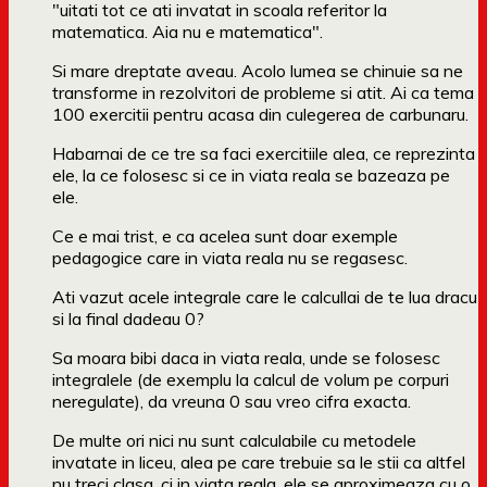
"uitati tot ce ati invatat in scoala referitor la
matematica. Aia nu e matematica".
Si mare dreptate aveau. Acolo lumea se chinuie sa ne
transforme in rezolvitori de probleme si atit. Ai ca tema
100 exercitii pentru acasa din culegerea de carbunaru.
Habarnai de ce tre sa faci exercitiile alea, ce reprezinta
ele, la ce folosesc si ce in viata reala se bazeaza pe
ele.
Ce e mai trist, e ca acelea sunt doar exemple
pedagogice care in viata reala nu se regasesc.
Ati vazut acele integrale care le calcullai de te lua dracu
si la final dadeau 0?
Sa moara bibi daca in viata reala, unde se folosesc
integralele (de exemplu la calcul de volum pe corpuri
neregulate), da vreuna 0 sau vreo cifra exacta.
De multe ori nici nu sunt calculabile cu metodele
invatate in liceu, alea pe care trebuie sa le stii ca altfel
nu treci clasa, ci in viata reala, ele se aproximeaza cu o