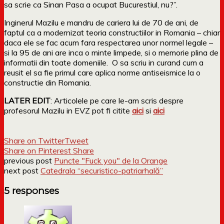
sa scrie ca Sinan Pasa a ocupat Bucurestiul, nu?”.
Inginerul Mazilu e mandru de cariera lui de 70 de ani, de
faptul ca a modernizat teoria constructiilor in Romania – chiar
daca ele se fac acum fara respectarea unor normel legale –
si la 95 de ani are inca o minte limpede, si o memorie plina de
informatii din toate domeniile. O sa scriu in curand cum a
reusit el sa fie primul care aplica norme antiseismice la o
constructie din Romania.
LATER EDIT
: Articolele pe care le-am scris despre
profesorul Mazilu in EVZ pot fi citite
aici
si
aici
Share on Twitter
Tweet
Share on Pinterest
Share
previous post
Puncte "Fuck you" de la Orange
next post
Catedrala “securistico-patriarhală”
5 responses