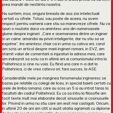
prea mandri de nestiinta noastra.
Nu suntem, insa, singura breasla de asa zisi intelectuali
certati cu cifrele. Totusi, sau poate de aceea, nu avem
respect pentru oamenii care stiu sa manevreze cifrele. Nu va
spun o noutate daca va amintesc una din numeroasele
glume despre ingineri. „Care e asemanarea dintre un inginer
si un caine: amandoi au priviri inteligente, dar nu stiu sa se
exprime”. Imi amintesc chiar ca in urma cu cativa ani, cand
am scris un articol despre marii ingineri romani, in EVZ, am
starnit valuri de comentarii si injuraturi la adresa mea, care
am indraznit sa scriu ca in ultimii ani ai comunismului intra la
Politehnica si cine nu voia. Eu fiind una care n-a dat la
Politehnica, ci de vreo cateva ori, fara succes, la ASE.
Consideratiile mele pe marginea fenomenului ingineresc se
bazau pe relatiile cu colegii de liceu, in special baieti certati cu
orele de limba romana, care au scos un 5 si au intrat taras la
facultati din cadrul Politehnicii. Eu ca sa intru la filosofie am
tocit texte mult mai elaborate decat sinusurile si cosinusurile
lor. Privind in urma nu stiu care am iesit mai castigati. Oricum,
in ultimii 20 de ani am citit si auzit atatia agramati cu diplome