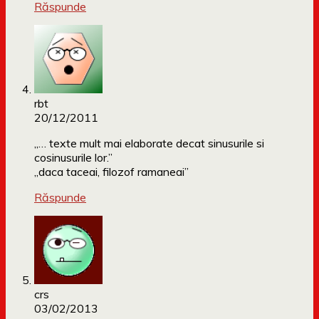
Răspunde
rbt
20/12/2011
„… texte mult mai elaborate decat sinusurile si
cosinusurile lor.”
„daca taceai, filozof ramaneai”
Răspunde
crs
03/02/2013