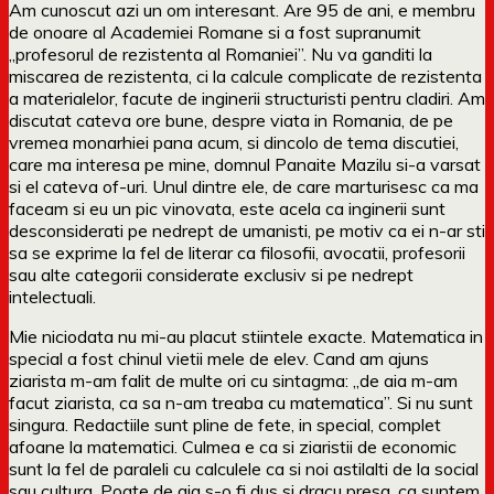
Am cunoscut azi un om interesant. Are 95 de ani, e membru
de onoare al Academiei Romane si a fost supranumit
„profesorul de rezistenta al Romaniei”. Nu va ganditi la
miscarea de rezistenta, ci la calcule complicate de rezistenta
a materialelor, facute de inginerii structuristi pentru cladiri. Am
discutat cateva ore bune, despre viata in Romania, de pe
vremea monarhiei pana acum, si dincolo de tema discutiei,
care ma interesa pe mine, domnul Panaite Mazilu si-a varsat
si el cateva of-uri. Unul dintre ele, de care marturisesc ca ma
faceam si eu un pic vinovata, este acela ca inginerii sunt
desconsiderati pe nedrept de umanisti, pe motiv ca ei n-ar sti
sa se exprime la fel de literar ca filosofii, avocatii, profesorii
sau alte categorii considerate exclusiv si pe nedrept
intelectuali.
Mie niciodata nu mi-au placut stiintele exacte. Matematica in
special a fost chinul vietii mele de elev. Cand am ajuns
ziarista m-am falit de multe ori cu sintagma: „de aia m-am
facut ziarista, ca sa n-am treaba cu matematica”. Si nu sunt
singura. Redactiile sunt pline de fete, in special, complet
afoane la matematici. Culmea e ca si ziaristii de economic
sunt la fel de paraleli cu calculele ca si noi astilalti de la social
sau cultura. Poate de aia s-o fi dus si dracu presa, ca suntem