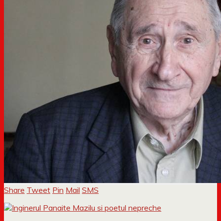
Share
Tweet
Pin
Mail
SMS