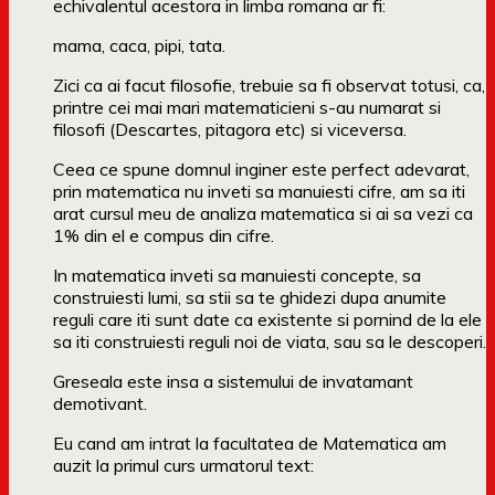
echivalentul acestora in limba romana ar fi:
mama, caca, pipi, tata.
Zici ca ai facut filosofie, trebuie sa fi observat totusi, ca,
printre cei mai mari matematicieni s-au numarat si
filosofi (Descartes, pitagora etc) si viceversa.
Ceea ce spune domnul inginer este perfect adevarat,
prin matematica nu inveti sa manuiesti cifre, am sa iti
arat cursul meu de analiza matematica si ai sa vezi ca
1% din el e compus din cifre.
In matematica inveti sa manuiesti concepte, sa
construiesti lumi, sa stii sa te ghidezi dupa anumite
reguli care iti sunt date ca existente si pornind de la ele
sa iti construiesti reguli noi de viata, sau sa le descoperi.
Greseala este insa a sistemului de invatamant
demotivant.
Eu cand am intrat la facultatea de Matematica am
auzit la primul curs urmatorul text: