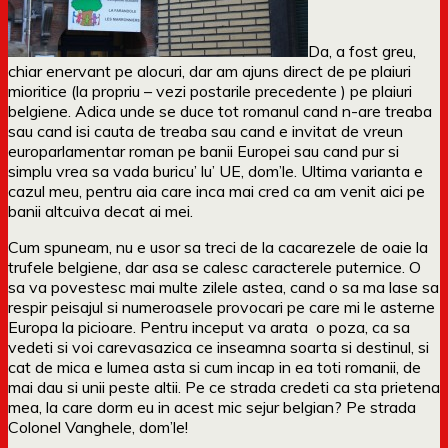
Da, a fost greu,
chiar enervant pe alocuri, dar am ajuns direct de pe plaiuri
mioritice (la propriu – vezi postarile precedente ) pe plaiuri
belgiene. Adica unde se duce tot romanul cand n-are treaba
sau cand isi cauta de treaba sau cand e invitat de vreun
europarlamentar roman pe banii Europei sau cand pur si
simplu vrea sa vada buricu’ lu’ UE, dom’le. Ultima varianta e
cazul meu, pentru aia care inca mai cred ca am venit aici pe
banii altcuiva decat ai mei.
Cum spuneam, nu e usor sa treci de la cacarezele de oaie la
trufele belgiene, dar asa se calesc caracterele puternice. O
sa va povestesc mai multe zilele astea, cand o sa ma lase sa
respir peisajul si numeroasele provocari pe care mi le asterne
Europa la picioare. Pentru inceput va arata o poza, ca sa
vedeti si voi carevasazica ce inseamna soarta si destinul, si
cat de mica e lumea asta si cum incap in ea toti romanii, de
mai dau si unii peste altii. Pe ce strada credeti ca sta prietena
mea, la care dorm eu in acest mic sejur belgian? Pe strada
Colonel Vanghele, dom’le!