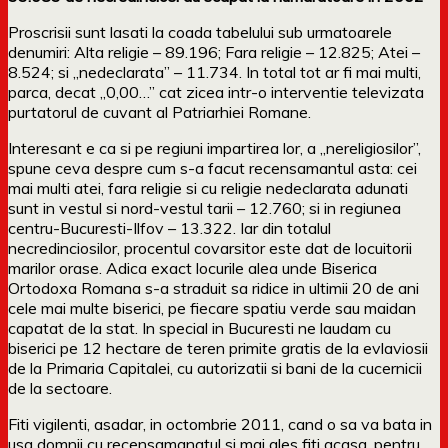
Proscrisii sunt lasati la coada tabelului sub urmatoarele
denumiri: Alta religie – 89.196; Fara religie – 12.825; Atei –
8.524; si „nedeclarata” – 11.734. In total tot ar fi mai multi,
parca, decat „0,00…” cat zicea intr-o interventie televizata
purtatorul de cuvant al Patriarhiei Romane.
Interesant e ca si pe regiuni impartirea lor, a „nereligiosilor”,
spune ceva despre cum s-a facut recensamantul asta: cei
mai multi atei, fara religie si cu religie nedeclarata adunati
sunt in vestul si nord-vestul tarii – 12.760; si in regiunea
centru-Bucuresti-Ilfov – 13.322. Iar din totalul
necredinciosilor, procentul covarsitor este dat de locuitorii
marilor orase. Adica exact locurile alea unde Biserica
Ortodoxa Romana s-a straduit sa ridice in ultimii 20 de ani
cele mai multe biserici, pe fiecare spatiu verde sau maidan
capatat de la stat. In special in Bucuresti ne laudam cu
biserici pe 12 hectare de teren primite gratis de la evlaviosii
de la Primaria Capitalei, cu autorizatii si bani de la cucernicii
de la sectoare.
Fiti vigilenti, asadar, in octombrie 2011, cand o sa va bata in
usa domnii cu recensamanatul si mai ales fiti acasa, pentru