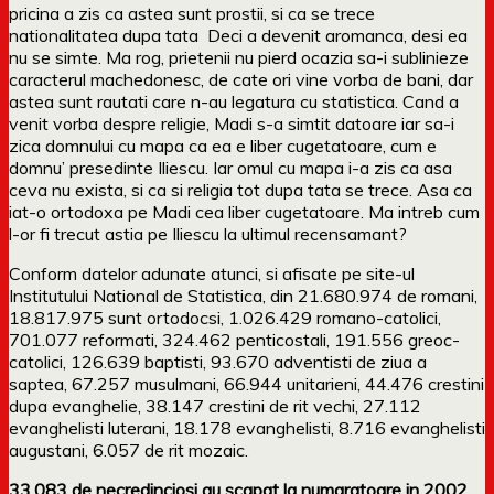
pricina a zis ca astea sunt prostii, si ca se trece
nationalitatea dupa tata Deci a devenit aromanca, desi ea
nu se simte. Ma rog, prietenii nu pierd ocazia sa-i sublinieze
caracterul machedonesc, de cate ori vine vorba de bani, dar
astea sunt rautati care n-au legatura cu statistica. Cand a
venit vorba despre religie, Madi s-a simtit datoare iar sa-i
zica domnului cu mapa ca ea e liber cugetatoare, cum e
domnu’ presedinte Iliescu. Iar omul cu mapa i-a zis ca asa
ceva nu exista, si ca si religia tot dupa tata se trece. Asa ca
iat-o ortodoxa pe Madi cea liber cugetatoare. Ma intreb cum
l-or fi trecut astia pe Iliescu la ultimul recensamant?
Conform datelor adunate atunci, si afisate pe site-ul
Institutului National de Statistica, din 21.680.974 de romani,
18.817.975 sunt ortodocsi, 1.026.429 romano-catolici,
701.077 reformati, 324.462 penticostali, 191.556 greoc-
catolici, 126.639 baptisti, 93.670 adventisti de ziua a
saptea, 67.257 musulmani, 66.944 unitarieni, 44.476 crestini
dupa evanghelie, 38.147 crestini de rit vechi, 27.112
evanghelisti luterani, 18.178 evanghelisti, 8.716 evanghelisti
augustani, 6.057 de rit mozaic.
33.083 de necredinciosi au scapat la numaratoare in 2002