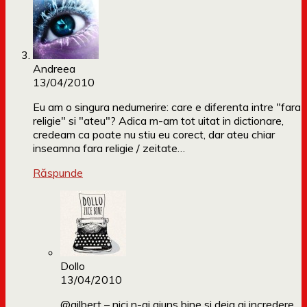
Andreea
13/04/2010
Eu am o singura nedumerire: care e diferenta intre "fara
religie" si "ateu"? Adica m-am tot uitat in dictionare,
credeam ca poate nu stiu eu corect, dar ateu chiar
inseamna fara religie / zeitate…
Răspunde
Dollo
13/04/2010
@gilbert – nici n-ai ajuns bine si deja ai incredere