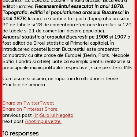
editat lucrarea
Recensemêntul essecutat in anul 1878.
Topografia, edificii si populatiunea orasului Bucuresci in
anul 1878
,
lucrare ce contine trei parti (topografia orasului,
90 de tabele si 28 de comentarii referitoare la edificii si 120
de tabele si 21 de comentarii despre populatie).
Anuarul statistic al orasului Bucuresti pe 1906 si 1907
a
fost
editat de Biroul statistic al Primariei capitalei. În
introducerea acestei lucrari Bucurestiul este prezentat
comparativ cu alte orase ale Europei (Berlin, Paris, Neapole,
Sofia, Londra si altele) luate ca exemplu pentru realizarile si
preocuparile municipalitatilor respective”, scrie pe site-ul INS.
Cam asa e si acuma, ne raportam la altii doar in teorie.
Practica ne omoara.
Share on Twitter
Tweet
Share on Pinterest
Share
previous post
(In)Sula lui Negoita
next post
Anotimpul verzei
10 responses