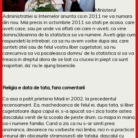
Ministerul
Administratiei si Internelor anunta ca in 2011 ne va numara
din nou. Mai precis in octombrie 2011 sa stati pe acasa, care
aveti case, sau pe unde va aflati cei care n-aveti, ca vine
domnu’/doamna de la statistica sa va numere. Aveti grija cum
raspundeti la intrebari, ca sa nu avem vorbe dupa aia, care
sunteti atei sau de felul vostru liber cugetatori, sa nu
carecumva sa va pacaleasca domnu’ de la statistica si sa va
treaca in dreptul alora de se bat cu crucea in piept ca sunt
majoritari, da’ nu le ajung bisericile.
Religia e data de tata, fara comentarii
Ca asa a patit prietena Madi in 2002, la precedentul
recensamant. Ea, machedoanca de felul ei, dupa tata, si liber
cugetatoare dupa capul ei, s-a apucat sa-i zica toate astea
dascalului venit de la scoala de peste drum, cu mapa in mana,
sa-i numere familia. Cand a zis ca nu s-ar simti prea
aromanca, deoarece nu vorbeste nici limba, nici n-a practicat
vreunul din obiceiurile stramosesti ale tatalui, dascalul cu