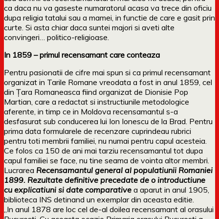
ca daca nu va gaseste numaratorul acasa va trece din oficiu
dupa religia tatalui sau a mamei, in functie de care e gasit prin
curte. Si asta chiar daca suntei majori si aveti alte
convingeri… politico-religioase.
In 1859 – primul recensamant care conteaza
Pentru pasionatii de cifre mai spun si ca primul recensamant
organizat in Tarile Romane vreodata a fost in anul 1859, cel
din Ţara Romaneasca fiind organizat de Dionisie Pop
Martian, care a redactat si instructiunile metodologice
aferente, in timp ce in Moldova recensamantul s-a
desfasurat sub conducerea lui Ion Ionescu de la Brad. Pentru
prima data formularele de recenzare cuprindeau rubrici
pentru toti membrii familiei, nu numai pentru capul acesteia.
Ce folos ca 150 de ani mai tarziu recensamantul tot dupa
capul familiei se face, nu tine seama de vointa altor membri.
Lucrarea
Recensamantul general al populatiunii Romaniei
1899. Rezultate definitive precedate de o introductiune
cu explicatiuni si date comparative
a aparut in anul 1905,
biblioteca INS detinand un exemplar din aceasta editie.
„In anul 1878 are loc cel de-al doilea recensamant al orasului
Bucuresti. Cu aceasta ocazie Primaria orasului Bucuresti a