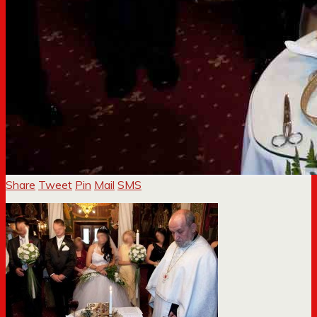
Share
Tweet
Pin
Mail
SMS