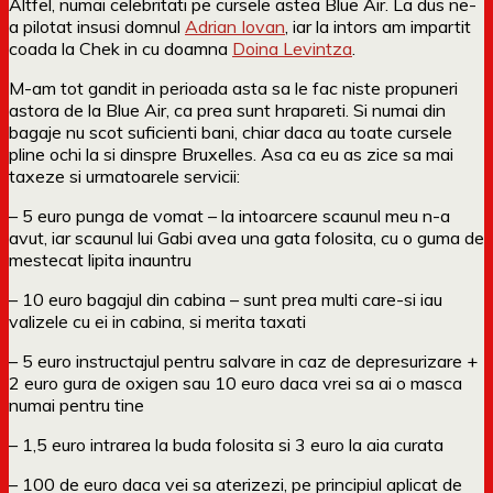
Altfel, numai celebritati pe cursele astea Blue Air. La dus ne-
a pilotat insusi domnul
Adrian Iovan
, iar la intors am impartit
coada la Chek in cu doamna
Doina Levintza
.
M-am tot gandit in perioada asta sa le fac niste propuneri
astora de la Blue Air, ca prea sunt hrapareti. Si numai din
bagaje nu scot suficienti bani, chiar daca au toate cursele
pline ochi la si dinspre Bruxelles. Asa ca eu as zice sa mai
taxeze si urmatoarele servicii:
– 5 euro punga de vomat – la intoarcere scaunul meu n-a
avut, iar scaunul lui Gabi avea una gata folosita, cu o guma de
mestecat lipita inauntru
– 10 euro bagajul din cabina – sunt prea multi care-si iau
valizele cu ei in cabina, si merita taxati
– 5 euro instructajul pentru salvare in caz de depresurizare +
2 euro gura de oxigen sau 10 euro daca vrei sa ai o masca
numai pentru tine
– 1,5 euro intrarea la buda folosita si 3 euro la aia curata
– 100 de euro daca vei sa aterizezi, pe principiul aplicat de