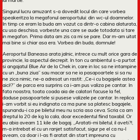
Singurul lucru amuzant s-a dovedit locul din care vorbea
speakeritza la megafonul aeroportului: din wc-ul doamnelor.
In timp ce eram la buda am vazut ca dintr-o cabina alaturata,
cu usa deschisa, vorbeste una care se aude totodata si tare
in megafon. Prima data am zis ca mi se pare. Dar m-am uitat
mai bine si chiar asa era. Vorbea din buda, domnule!
Aeroportul Baneasa arata jalnic, intrece cu mult orice gara de
provincie, la aspectul decrepit. In ton cu ambientul s-a purtat
si angajatul Blue Air de la Chek in, care in loc sa ne intampine
cu un „buna ziua” sau macar sa ne ia pasapoartele si sa nu
ne zica nimic, ne-a adresat un rastit: „Ce-i cu bagajele astea
aici!?” de parca era surprins ca i-am pus valiza pe cantar. In
fata noastra, toata coada aia de calatori facuse la fel,
daduse pasapoartele si pusese valizele pe cantar. In replica
i-am vorbit si eu indignata ca ma pune sa platesc bagajele,
spunandu-i ca pe biletul meu nu scria asa ceva. Scria ca am
dreptul la 20 de kg la cala, doar excedentul fiind taxabil. Or
eu abia aveam 11 kile de bagaj. „Aratati-mi biletul, il aveti?!,
m-a intrebat el cu un ranjet satisfacut, sigur pe el ca nu-l
aveam, ca doar i l-as fi aratat din start impreuna cu