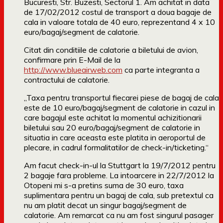
Bucuresti, Str. Buzesti, Sectorul 1. Am achitat in data
de 17/02/2012 costul de transport a doua bagaje de
cala in valoare totala de 40 euro, reprezentand 4 x 10
euro/bagaj/segment de calatorie.
Citat din conditiile de calatorie a biletului de avion,
confirmare prin E-Mail de la
http://www.blueairweb.com
ca parte integranta a
contractului de calatorie.
„Taxa pentru transportul fiecarei piese de bagaj de cala
este de 10 euro/bagaj/segment de calatorie in cazul in
care bagajul este achitat la momentul achizitionarii
biletului sau 20 euro/bagaj/segment de calatorie in
situatia in care aceasta este platita in aeroportul de
plecare, in cadrul formalitatilor de check-in/ticketing.“
Am facut check-in-ul la Stuttgart la 19/7/2012 pentru
2 bagaje fara probleme. La intoarcere in 22/7/2012 la
Otopeni mi s-a pretins suma de 30 euro, taxa
suplimentara pentru un bagaj de cala, sub pretextul ca
nu am platit decat un singur bagaj/segment de
calatorie. Am remarcat ca nu am fost singurul pasager