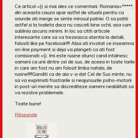
Ce articol =)) si mai ales ce comentarii. Romania=*****,
din aceasta cauza apar astfel de situatii pentru ca
oriunde ati merge se simte mirosul patriei. O sa patiti
astfel si la toaleta daca nu cascati bine ochii, asa cum
sublinia ascuns minimi. In loc sa cititi articole
interesante care sa va trezeasca atentia la detalii,
folositi like pe facebook!!!! Abia ati invatat ce inseamna
on-line payment si deja va plangeti ca ati fost
comisionati =)). Imi este rusine atunci cand intalnesc
oameni ca unii dintre cei de sus, de aceea in toate tarile
in care am fost nu am folosit limba natala, de
rusine!!!!!Ganditi ca de aia v-a dat Cel de Sus minte, nu
sa va exprimati frustrarile si neajunsurile psiho-motorii
in post-uri menite sa discrediteze oameni neabilitati sa
va rezolve problemele.
Toate bune!
Răspunde