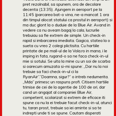
pret rezolnabil, sa spunem, ora de decolare
decenta (13:35). Ajungem in aeroport pe la
11:45 (parcarea bat-o vina, ne-a mancat 1 ora
din timpul alocat statului ca prostul in aeroport) si
ma duc glont la o duduie de la Blue Air. Avand in
vedere ca nu aveam bagaj la cala, lucrurile
trebuiau sa fie extrem de simple. Un check-in
rapid si imbarcarea imediata. Gagica, statea la o
sueta cu vreo 2 colegi plictisita. Cu hartiile
printate de pe mail-ul de la Vola.ro in mana, i le
imping in fata, rugand-o sa ne faca check-in-ul
mie si sotului. Se uita la mine cu un soi de scarba
si oarecum amuzata si-mi spune: „Dar nu la noi
trebuie sa faci check-in-ul ci la
RyanAir”.”Doamna, sigur?” o intreb nedumerita.
„Mda” primesc un raspuns profi. Citisem hartiile
trimise de cei de la agentie de 100 de ori, dar
cand un angajat al companiei Blue Air,
competent, scolarizat si extrem de eficace iti
spune ca nu la ei trebuie facut check-in-ul, atunci
tu, taran prost, trebuie sa iei aminte si sa te
indrepti unde ti se spune. Cautam disperati