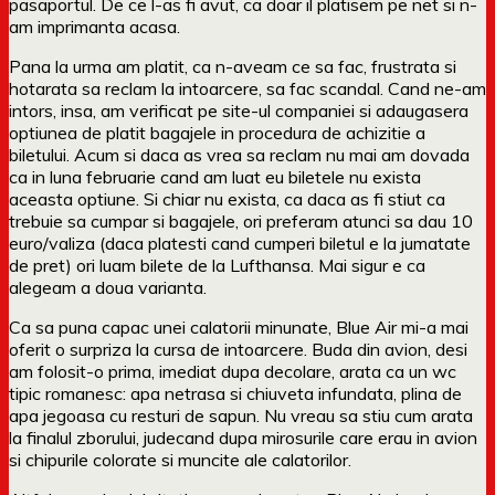
pasaportul. De ce l-as fi avut, ca doar il platisem pe net si n-
am imprimanta acasa.
Pana la urma am platit, ca n-aveam ce sa fac, frustrata si
hotarata sa reclam la intoarcere, sa fac scandal. Cand ne-am
intors, insa, am verificat pe site-ul companiei si adaugasera
optiunea de platit bagajele in procedura de achizitie a
biletului. Acum si daca as vrea sa reclam nu mai am dovada
ca in luna februarie cand am luat eu biletele nu exista
aceasta optiune. Si chiar nu exista, ca daca as fi stiut ca
trebuie sa cumpar si bagajele, ori preferam atunci sa dau 10
euro/valiza (daca platesti cand cumperi biletul e la jumatate
de pret) ori luam bilete de la Lufthansa. Mai sigur e ca
alegeam a doua varianta.
Ca sa puna capac unei calatorii minunate, Blue Air mi-a mai
oferit o surpriza la cursa de intoarcere. Buda din avion, desi
am folosit-o prima, imediat dupa decolare, arata ca un wc
tipic romanesc: apa netrasa si chiuveta infundata, plina de
apa jegoasa cu resturi de sapun. Nu vreau sa stiu cum arata
la finalul zborului, judecand dupa mirosurile care erau in avion
si chipurile colorate si muncite ale calatorilor.