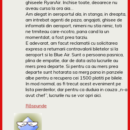
ghiseele RyanAir. Inchise toate, deoarece nu
aveau cursa la ora aia…
Am alegat in aeroportul ala, in stanga, in dreapta,
am intrebat agenti de paza, angajati, ghisee de
informatii din aeroport, nimeni nu stia nimic, toti
ne trmiteau care-ncotro, pana cand la un
momentdat, a fost prea tarziu.
E adevarat, am facut reclamatii cu solicitarea
expresa a returnarii contravalorii biletelor si la
aeroport si la Blue Air. Sunt o persoana pasnica,
plina de empatie, dar de data asta lucrurile au
mers prea departe. Si pentru ca au mers prea
departe sunt hotarata sa merg pana in panzele
albe pentru a recupera cei 1500 platiti pe bilele.
In mod normal, as fi trecut acest eveniment pe
lista pierderilor, dar pentru ca duduia in cauza „n-a
avut chef”, lucrurile nu se vor opri aici.
Răspunde