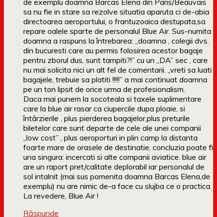
de exemplu doamna Barcas Elena din Paris/Beauvais
sa nu fie in stare sa rezolve situatia aparuta ci de-abia
directoarea aeroportului, o frantuzoaica destupata,sa
repare oalele sparte de personalul Blue Air. Sus-numita
doamna a raspuns la întrebarea: „doamna , colegii dvs.
din bucuresti care au permis folosirea acestor bagaje
pentru zborul dus, sunt tampiti?!” cu un „DA” sec , care
nu mai solicita nici un alt fel de comentarii. „vreti sa luati
bagajele, trebuie sa platiti !!!!!” a mai continuat doamna
pe un ton lipsit de orice urma de profesionalism.
Daca mai punem la socoteala si taxele suplimentare
care la blue air rasar ca ciupercile dupa ploaie, si
întârzierile , plus pierderea bagajelor,plus preturile
biletelor care sunt departe de cele ale unei companii
„low cost” , plus aeroporturi in plin camp la distanta
foarte mare de orasele de destinatie, concluzia poate fi
una singura: incercati si alte companii aviatice. blue air
are un raport pret/calitate deplorabil iar personalul de
sol intalnit (mai sus pomenita doamna Barcas Elena,de
exemplu) nu are nimic de-a face cu slujba ce o practica.
La revedere, Blue Air !
Răspunde