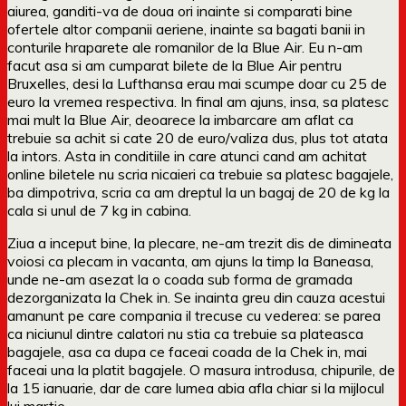
aiurea, ganditi-va de doua ori inainte si comparati bine
ofertele altor companii aeriene, inainte sa bagati banii in
conturile hraparete ale romanilor de la Blue Air. Eu n-am
facut asa si am cumparat bilete de la Blue Air pentru
Bruxelles, desi la Lufthansa erau mai scumpe doar cu 25 de
euro la vremea respectiva. In final am ajuns, insa, sa platesc
mai mult la Blue Air, deoarece la imbarcare am aflat ca
trebuie sa achit si cate 20 de euro/valiza dus, plus tot atata
la intors. Asta in conditiile in care atunci cand am achitat
online biletele nu scria nicaieri ca trebuie sa platesc bagajele,
ba dimpotriva, scria ca am dreptul la un bagaj de 20 de kg la
cala si unul de 7 kg in cabina.
Ziua a inceput bine, la plecare, ne-am trezit dis de dimineata
voiosi ca plecam in vacanta, am ajuns la timp la Baneasa,
unde ne-am asezat la o coada sub forma de gramada
dezorganizata la Chek in. Se inainta greu din cauza acestui
amanunt pe care compania il trecuse cu vederea: se parea
ca niciunul dintre calatori nu stia ca trebuie sa plateasca
bagajele, asa ca dupa ce faceai coada de la Chek in, mai
faceai una la platit bagajele. O masura introdusa, chipurile, de
la 15 ianuarie, dar de care lumea abia afla chiar si la mijlocul
lui martie.