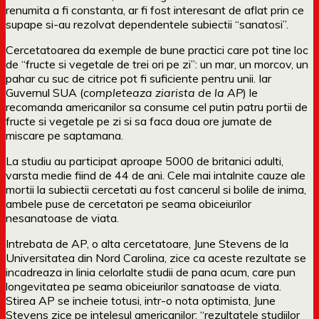
renumita a fi constanta, ar fi fost interesant de aflat prin ce
supape si-au rezolvat dependentele subiectii “sanatosi”.
Cercetatoarea da exemple de bune practici care pot tine loc
de “fructe si vegetale de trei ori pe zi”: un mar, un morcov, un
pahar cu suc de citrice pot fi suficiente pentru unii. Iar
Guvernul SUA (
completeaza ziarista de la AP
) le
recomanda americanilor sa consume cel putin patru portii de
fructe si vegetale pe zi si sa faca doua ore jumate de
miscare pe saptamana.
La studiu au participat aproape 5000 de britanici adulti,
varsta medie fiind de 44 de ani. Cele mai intalnite cauze ale
mortii la subiectii cercetati au fost cancerul si bolile de inima,
ambele puse de cercetatori pe seama obiceiurilor
nesanatoase de viata.
Intrebata de AP, o alta cercetatoare, June Stevens de la
Universitatea din Nord Carolina, zice ca aceste rezultate se
incadreaza in linia celorlalte studii de pana acum, care pun
longevitatea pe seama obiceiurilor sanatoase de viata.
Stirea AP se incheie totusi, intr-o nota optimista, June
Stevens zice pe intelesul americanilor: “rezultatele studiilor