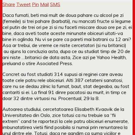
Share
Tweet
Pin
Mail
SMS
Daca fumati, beti mai mult de doua pahare cu alcool pe zi
(femeile) si trei pahare (barbatii), nu mancati fructe si legume
cel putin de trei ori pe zi si nu faceti miscare doua ore pe zi, ei
bine, daca aveti toate aceste minunate obiceuri uitati-va
bine in oglinda. Nu vi se pare ca pareti mai batrani cu 12 ani?
Asa ar trebui, de vreme ce niste cercetatori (si nu britanici)
au ajuns la concluzia asta, dupa ce au studiat timp de 20 de
ani niste …britanici de data asta, Zice azi pe Yahoo Health,
preluand o stire Asociated Press.
Concret au fost studiati 314 supusi ai reginei care aveau
toate cele patru rele obiceiuri. Alti 387 cetateni sanatosi,
care nu se dedau zilnic la fumat, baut, stat degeaba, au fost
cantariti si ei. La final 91 dinre pacatosi au murit, in timp ce
doar 32 dintre virtuosi nu. Procentual, 29 la 8.
Autoarea studiului, cercetatoarea Elisabeth Kvaavik de la
Universitatea din Oslo, zice totusi ca nu trebuie sa “fii
extrem” cand te raportezi la cele patru obiceiuri enumerate,
imbunatatirea vietii fiind posibila si numai prin renuntarea la
unul dintre ele. Totusi, daca ne gandim ca suma viciilor e