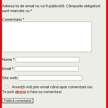
Adresa ta de email nu va fi publicată.
Câmpurile obligatorii
sunt marcate cu
*
Comentariu
*
Nume
*
Email
*
Site web
Anunță-mă prin email când apar comentarii noi.
Te poti
abona
si fara sa comentezi.