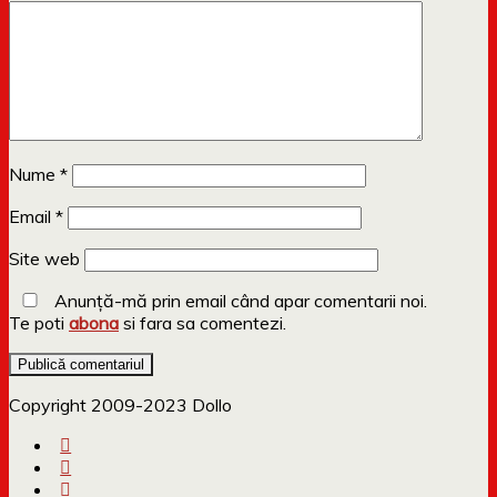
Nume
*
Email
*
Site web
Anunță-mă prin email când apar comentarii noi.
Te poti
abona
si fara sa comentezi.
Copyright 2009-2023 Dollo