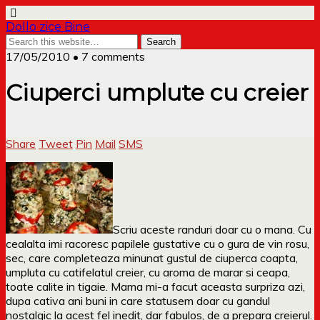
Dollo zice Bine
17/05/2010 • 7 comments
Ciuperci umplute cu creier
Share
Tweet
Pin
Mail
SMS
Scriu aceste randuri doar cu o mana. Cu
cealalta imi racoresc papilele gustative cu o gura de vin rosu,
sec, care completeaza minunat gustul de ciuperca coapta,
umpluta cu catifelatul creier, cu aroma de marar si ceapa,
toate calite in tigaie. Mama mi-a facut aceasta surpriza azi,
dupa cativa ani buni in care statusem doar cu gandul
nostalgic la acest fel inedit, dar fabulos, de a prepara creierul.