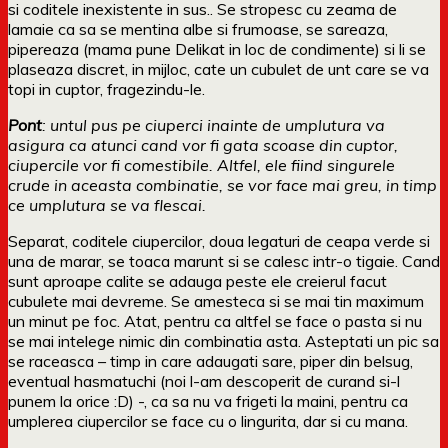
si coditele inexistente in sus.. Se stropesc cu zeama de
lamaie ca sa se mentina albe si frumoase, se sareaza,
pipereaza (mama pune Delikat in loc de condimente) si li se
plaseaza discret, in mijloc, cate un cubulet de unt care se va
topi in cuptor, fragezindu-le.
Pont
: untul pus pe ciuperci inainte de umplutura va
asigura ca atunci cand vor fi gata scoase din cuptor,
ciupercile vor fi comestibile. Altfel, ele fiind singurele
crude in aceasta combinatie, se vor face mai greu, in timp
ce umplutura se va flescai.
Separat, coditele ciupercilor, doua legaturi de ceapa verde si
una de marar, se toaca marunt si se calesc intr-o tigaie. Cand
sunt aproape calite se adauga peste ele creierul facut
cubulete mai devreme. Se amesteca si se mai tin maximum
un minut pe foc. Atat, pentru ca altfel se face o pasta si nu
se mai intelege nimic din combinatia asta. Asteptati un pic sa
se raceasca – timp in care adaugati sare, piper din belsug,
eventual hasmatuchi (noi l-am descoperit de curand si-l
punem la orice :D) -, ca sa nu va frigeti la maini, pentru ca
umplerea ciupercilor se face cu o lingurita, dar si cu mana.