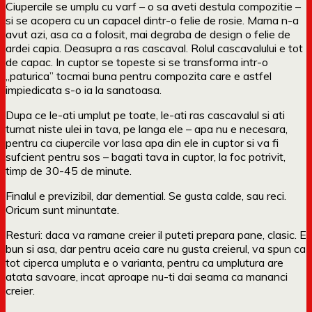
Ciupercile se umplu cu varf – o sa aveti destula compozitie –
si se acopera cu un capacel dintr-o felie de rosie. Mama n-a
avut azi, asa ca a folosit, mai degraba de design o felie de
ardei capia. Deasupra a ras cascaval. Rolul cascavalului e tot
de capac. In cuptor se topeste si se transforma intr-o
„paturica” tocmai buna pentru compozita care e astfel
impiedicata s-o ia la sanatoasa.
Dupa ce le-ati umplut pe toate, le-ati ras cascavalul si ati
turnat niste ulei in tava, pe langa ele – apa nu e necesara,
pentru ca ciupercile vor lasa apa din ele in cuptor si va fi
sufcient pentru sos – bagati tava in cuptor, la foc potrivit,
timp de 30-45 de minute.
Finalul e previzibil, dar demential. Se gusta calde, sau reci.
Oricum sunt minuntate.
Resturi: daca va ramane creier il puteti prepara pane, clasic. E
bun si asa, dar pentru aceia care nu gusta creierul, va spun ca
tot ciperca umpluta e o varianta, pentru ca umplutura are
atata savoare, incat aproape nu-ti dai seama ca mananci
creier.