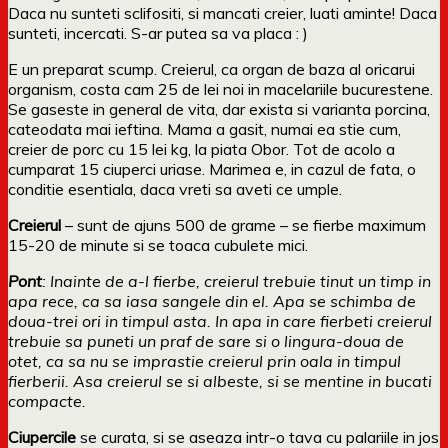
Daca nu sunteti sclifositi, si mancati creier, luati aminte! Daca
sunteti, incercati. S-ar putea sa va placa : )
E un preparat scump. Creierul, ca organ de baza al oricarui
organism, costa cam 25 de lei noi in macelariile bucurestene.
Se gaseste in general de vita, dar exista si varianta porcina,
cateodata mai ieftina. Mama a gasit, numai ea stie cum,
creier de porc cu 15 lei kg, la piata Obor. Tot de acolo a
cumparat 15 ciuperci uriase. Marimea e, in cazul de fata, o
conditie esentiala, daca vreti sa aveti ce umple.
Creierul
– sunt de ajuns 500 de grame – se fierbe maximum
15-20 de minute si se toaca cubulete mici.
Pont
: Inainte de a-l fierbe, creierul trebuie tinut un timp in
apa rece, ca sa iasa sangele din el. Apa se schimba de
doua-trei ori in timpul asta. In apa in care fierbeti creierul
trebuie sa puneti un praf de sare si o lingura-doua de
otet, ca sa nu se imprastie creierul prin oala in timpul
fierberii. Asa creierul se si albeste, si se mentine in bucati
compacte.
Ciupercile
se curata, si se aseaza intr-o tava cu palariile in jos