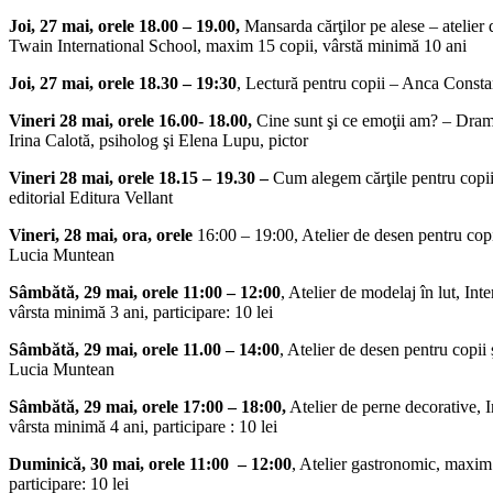
Joi, 27 mai, orele 18.00 – 19.00,
Mansarda cărţilor pe alese – atelier
Twain International School, maxim 15 copii, vârstă minimă 10 ani
Joi, 27 mai, orele 18.30 – 19:30
, Lectură pentru copii – Anca Constan
Vineri 28 mai, orele 16.00- 18.00,
Cine sunt şi ce emoţii am? – Drama
Irina Calotă, psiholog şi Elena Lupu, pictor
Vineri 28 mai, orele 18.15 – 19.30 –
Cum alegem cărţile pentru copi
editorial Editura Vellant
Vineri, 28 mai, ora, orele
16:00 – 19:00, Atelier de desen pentru copii 
Lucia Muntean
Sâmbătă, 29 mai, orele 11:00 – 12:00
, Atelier de modelaj în lut, Int
vârsta minimă 3 ani, participare: 10 lei
Sâmbătă, 29 mai, orele 11.00 – 14:00
, Atelier de desen pentru copii ş
Lucia Muntean
Sâmbătă, 29 mai, orele 17:00 – 18:00,
Atelier de perne decorative, I
vârsta minimă 4 ani, participare : 10 lei
Duminică, 30 mai,
orele 11:00 – 12:00
, Atelier gastronomic, maxim 
participare: 10 lei