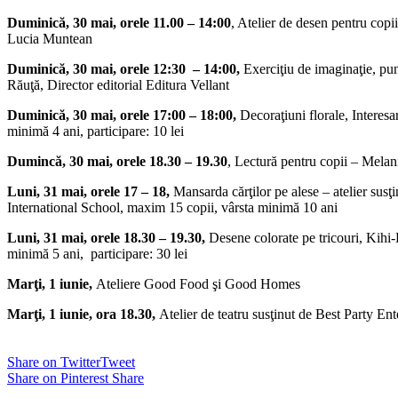
Duminică, 30 mai,
orele
11.00 – 14:00
, Atelier de desen pentru copii 
Lucia Muntean
Duminică, 30 mai,
orele 12:30 – 14:00,
Exerciţiu de imaginaţie, pu
Răuţă, Director editorial Editura Vellant
Duminică, 30 mai,
orele
17:00 – 18:00,
Decoraţiuni florale, Interesa
minimă 4 ani, participare: 10 lei
Dumincă, 30 mai, orele 18.30 – 19.30
, Lectură pentru copii – Mela
Luni, 31 mai, orele 17 – 18,
Mansarda cărţilor pe alese – atelier sus
International School, maxim 15 copii, vârsta minimă 10 ani
Luni, 31 mai, orele 18.30 – 19.30,
Desene colorate pe tricouri, Kihi
minimă 5 ani, participare: 30 lei
Marţi, 1 iunie,
Ateliere Good Food şi Good Homes
Marţi, 1 iunie, ora 18.30,
Atelier de teatru susţinut de Best Party En
Share on Twitter
Tweet
Share on Pinterest
Share