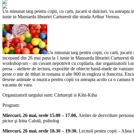
Un minunat targ pentru copii, cu carti, jucarii si dulciuri, va asteapta
iunie in Mansarda librariei Carturesti din strada Arthur Verona.
Un minunat targ pentru copii, cu carti, jucarii s
incepand din 26 mai pana la 1 iunie in Mansarda librariei Carturesti d
workshop-uri – un cuvant nepotrivit cu copilaria, dar organizatorii l-
presa – ateliere de lectura, expozitie de obiecte hand-made de vanzare,
peste o mie de titluri in romana si alte 800 in engleza si franceza. Enc
desene animate si muzica pentru copii va asteapta acolo ca o camara b
vacanta de vara.
Organizatorii targului sunt: Cărtureşti si Kihi-Kiha
Program:
Miercuri, 26 mai, orele 15.00 – 17.00,
Atelier de dezvoltare persona
pictor
şi Irina Calotă, psiholog
Miercuri, 26 mai, orele 18.30 – 19:30
, Lectură pentru copii – Alina 