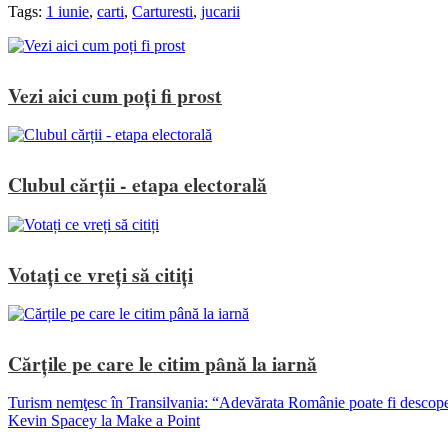
Tags:
1 iunie
,
carti
,
Carturesti
,
jucarii
Vezi aici cum poți fi prost
Clubul cărții - etapa electorală
Votați ce vreți să citiți
Cărțile pe care le citim până la iarnă
Turism nemţesc în Transilvania: “Adevărata Românie poate fi descoper
Kevin Spacey la Make a Point