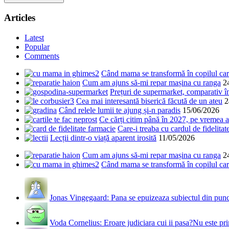
Articles
Latest
Popular
Comments
Când mama se transformă în copilul care
Cum am ajuns să-mi repar mașina cu ranga
2
Prețuri de supermarket, comparativ 
Cea mai interesantă biserică făcută de un ateu
2
Când relele lumii te ajung și-n paradis
15/06/2026
Ce cărți citim până în 2027, pe vremea a
Care-i treaba cu cardul de fidelitat
Lecții dintr-o viață aparent irosită
11/05/2026
Cum am ajuns să-mi repar mașina cu ranga
2
Când mama se transformă în copilul care
Jonas Vingegaard: Pana se epuizeaza subiectul din punct
Voda Cornelius: Eroare judiciara cui ii pasa?Nu este prim