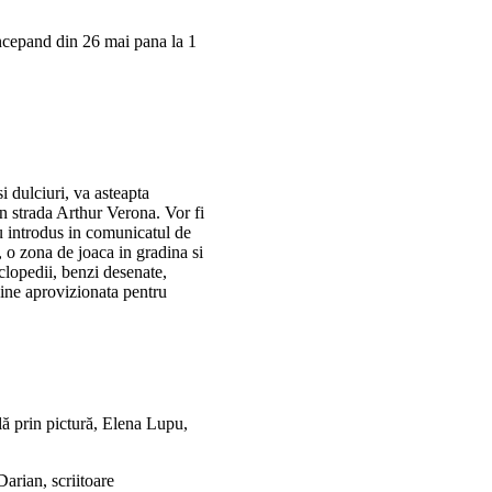
 incepand din 26 mai pana la 1
i dulciuri, va asteapta
in strada Arthur Verona. Vor fi
au introdus in comunicatul de
 o zona de joaca in gradina si
iclopedii, benzi desenate,
ine aprovizionata pentru
lă prin pictură, Elena Lupu,
Darian, scriitoare