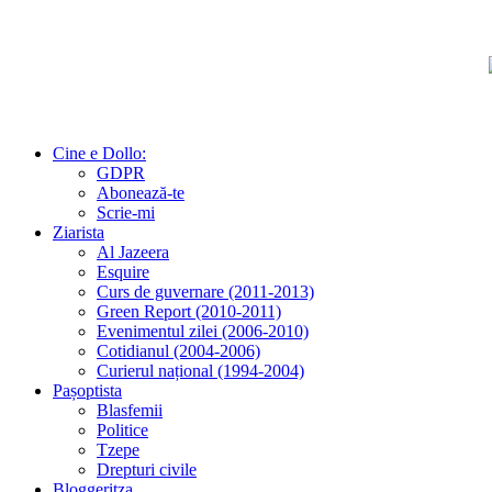
Cine e Dollo:
GDPR
Abonează-te
Scrie-mi
Ziarista
Al Jazeera
Esquire
Curs de guvernare (2011-2013)
Green Report (2010-2011)
Evenimentul zilei (2006-2010)
Cotidianul (2004-2006)
Curierul național (1994-2004)
Pașoptista
Blasfemii
Politice
Tzepe
Drepturi civile
Bloggeritza