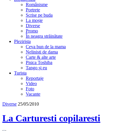
Românisme
Portrete
Scrise pe buda
La moșie
Diverse
Promo
În neagra străinătate
Plezirista
Ceva bun de la mama
Nelinisti de dama
Carte & alte arte
Pisica Toshiba
Tango și eu
Turista
Reportaje
Video
Foto
Vacante
Diverse
25/05/2010
La Carturesti copilaresti