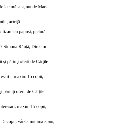
 de lectură susţinut de Mark
tin, actriţă
tizare cu papuşi, pictură –
i? Simona Răuţă, Director
şi părinţi oferit de Cărţile
eresart – maxim 15 copii,
i părinţi oferit de Cărţile
nteresart, maxim 15 copii,
15 copii, vârsta minimă 3 ani,