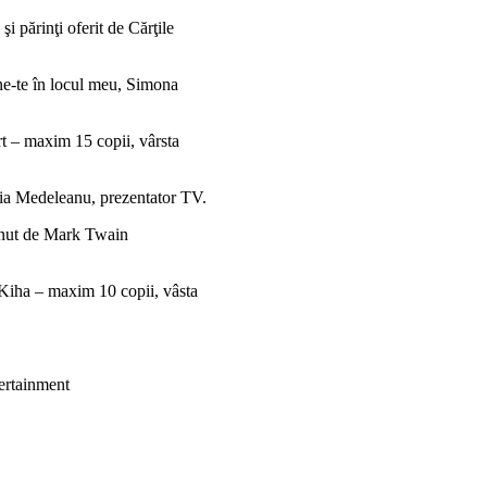
şi părinţi oferit de Cărţile
ne-te în locul meu, Simona
rt – maxim 15 copii, vârsta
nia Medeleanu, prezentator TV.
ţinut de Mark Twain
-Kiha – maxim 10 copii, vâsta
tertainment