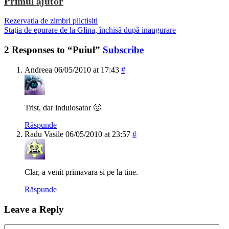
Primul ajutor
Rezervatia de zimbri plictisiti
Staţia de epurare de la Glina, închisă după inaugurare
2 Responses to “Puiul”
Subscribe
Andreea
06/05/2010 at 17:43
#
Trist, dar induiosator 🙂
Răspunde
Radu Vasile
06/05/2010 at 23:57
#
Clar, a venit primavara si pe la tine.
Răspunde
Leave a Reply