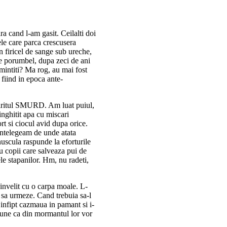
ra cand l-am gasit. Ceilalti doi
sele care parca crescusera
un firicel de sange sub ureche,
 de porumbel, dupa zeci de ani
mintiti? Ma rog, au mai fost
 fiind in epoca ante-
spriritul SMURD. Am luat puiul,
inghitit apa cu miscari
t si ciocul avid dupa orice.
intelegeam de unde atata
nuscula raspunde la eforturile
u copii care salveaza pui de
ele stapanilor. Hm, nu radeti,
 invelit cu o carpa moale. L-
a sa urmeze. Cand trebuia sa-l
 infipt cazmaua in pamant si i-
spune ca din mormantul lor vor