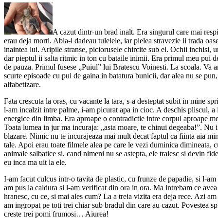
A cazut dintr-un brad inalt. Era singurul care mai respi
erau deja morti. Abia-i dadeau tuleiele, iar pielea stravezie ii trada oa
inaintea lui. Aripile stranse, piciorusele chircite sub el. Ochii inchisi, 
dar pieptul ii salta ritmic in ton cu bataile inimii. Era primul meu pui
de pauza. Primul fusese „Puiul” lui Bratescu Voinesti. La scoala. Va a
scurte episoade cu pui de gaina in batatura bunicii, dar alea nu se pun,
alfabetizare.
Fata crescuta la oras, cu vacante la tara, s-a desteptat subit in mine 
l-am incalzit intre palme, i-am picurat apa in cioc. A deschis pliscul, a 
energice din limba. Era aproape o contradictie intre corpul aproape mor
Toata lumea in jur ma incuraja: „asta moare, te chinui degeaba!”. Nu 
blazare. Nimic nu te incurajeaza mai mult decat faptul ca fiinta aia mi
tale. Apoi erau toate filmele alea pe care le vezi duminica dimineata, c
animale salbatice si, cand nimeni nu se astepta, ele traiesc si devin fid
eu inca ma uit la ele.
I-am facut culcus intr-o tavita de plastic, cu frunze de papadie, si l-am
am pus la caldura si l-am verificat din ora in ora. Ma intrebam ce ave
hranesc, cu ce, si mai ales cum? La a treia vizita era deja rece. Azi am
am ingropat pe toti trei chiar sub bradul din care au cazut. Povestea 
creste trei pomi frumosi… Aiurea!