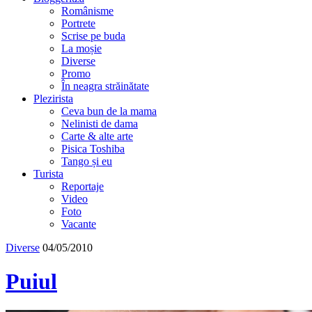
Românisme
Portrete
Scrise pe buda
La moșie
Diverse
Promo
În neagra străinătate
Plezirista
Ceva bun de la mama
Nelinisti de dama
Carte & alte arte
Pisica Toshiba
Tango și eu
Turista
Reportaje
Video
Foto
Vacante
Diverse
04/05/2010
Puiul