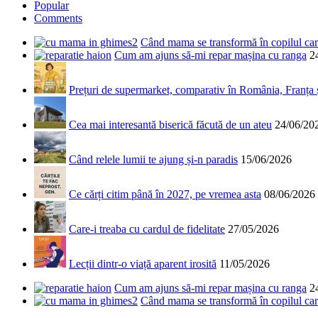
Popular
Comments
Când mama se transformă în copilul care
Cum am ajuns să-mi repar mașina cu ranga
2
Prețuri de supermarket, comparativ în România, Franța
Cea mai interesantă biserică făcută de un ateu
24/06/20
Când relele lumii te ajung și-n paradis
15/06/2026
Ce cărți citim până în 2027, pe vremea asta
08/06/2026
Care-i treaba cu cardul de fidelitate
27/05/2026
Lecții dintr-o viață aparent irosită
11/05/2026
Cum am ajuns să-mi repar mașina cu ranga
2
Când mama se transformă în copilul care