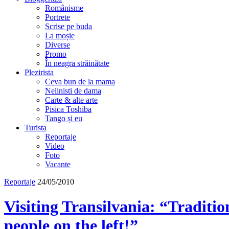
Românisme
Portrete
Scrise pe buda
La moșie
Diverse
Promo
În neagra străinătate
Plezirista
Ceva bun de la mama
Nelinisti de dama
Carte & alte arte
Pisica Toshiba
Tango și eu
Turista
Reportaje
Video
Foto
Vacante
Reportaje
24/05/2010
Visiting Transilvania: “Traditi
people on the left!”