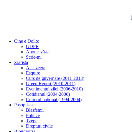
Cine e Dollo:
GDPR
Abonează-te
Scrie-mi
Ziarista
Al Jazeera
Esquire
Curs de guvernare (2011-2013)
Green Report (2010-2011)
Evenimentul zilei (2006-2010)
Cotidianul (2004-2006)
Curierul național (1994-2004)
Pașoptista
Blasfemii
Politice
Tzepe
Drepturi civile
Bloggeritza