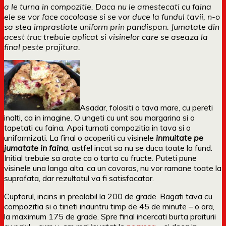
a le turna in compozitie. Daca nu le amestecati cu faina
ele se vor face cocoloase si se vor duce la fundul tavii, n-o
sa stea imprastiate uniform prin pandispan. Jumatate din
acest truc trebuie aplicat si visinelor care se aseaza la
final peste prajitura.
Asadar, folositi o tava mare, cu pereti
inalti, ca in imagine. O ungeti cu unt sau margarina si o
tapetati cu faina. Apoi turnati compozitia in tava si o
uniformizati. La final o acoperiti cu visinele
inmuitate pe
jumatate in faina
, astfel incat sa nu se duca toate la fund.
Initial trebuie sa arate ca o tarta cu fructe. Puteti pune
visinele una langa alta, ca un covoras, nu vor ramane toate la
suprafata, dar rezultatul va fi satisfacator.
Cuptorul, incins in prealabil la 200 de grade. Bagati tava cu
compozitia si o tineti inauntru timp de 45 de minute – o ora,
la maximum 175 de grade. Spre final incercati burta praiturii