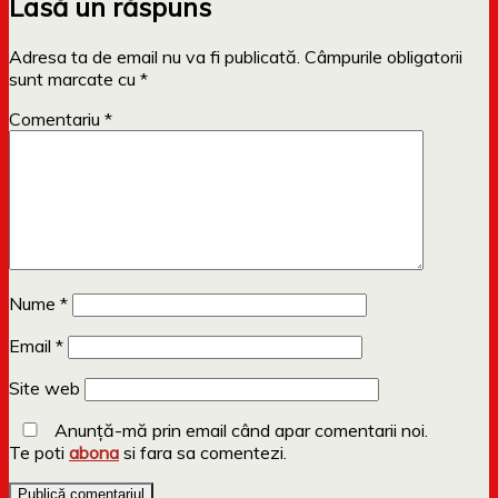
Lasă un răspuns
Adresa ta de email nu va fi publicată.
Câmpurile obligatorii
sunt marcate cu
*
Comentariu
*
Nume
*
Email
*
Site web
Anunță-mă prin email când apar comentarii noi.
Te poti
abona
si fara sa comentezi.