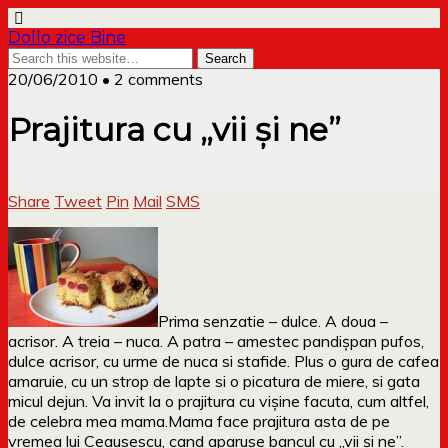
Dollo zice Bine
20/06/2010 • 2 comments
Prajitura cu „vii şi ne”
Share
Tweet
Pin
Mail
SMS
Prima senzatie – dulce. A doua –
acrisor. A treia – nuca. A patra – amestec pandișpan pufos,
dulce acrisor, cu urme de nuca si stafide. Plus o gura de cafea
amaruie, cu un strop de lapte si o picatura de miere, si gata
micul dejun. Va invit la o prajitura cu vişine facuta, cum altfel,
de celebra mea mama.
Mama face prajitura asta de pe
vremea lui Ceausescu, cand aparuse bancul cu „vii şi ne”.