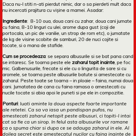
Daca nu-l stiti n-ati pierdut nimic, dar o sa pierdeti mult daca
nu incercati prajitura cu vişine a mamei. Asadar:
Ingrediente
: 8-10 oua, doua cani cu zahar, doua cani jumate
cu faina, 8-10 linguri cu ulei, arome dupa gust (coji de
portocala, un pic de vanilie, un strop de rom etc), o jumatate
de kg de visine scobite de samburi, 20 de nuci cojite si
tocate, si o mana de stafide.
Cum se procedeaza
: se separa albusurile si se bat pana cand
se intaresc. Se toarna peste ele
zaharul topit inainte
, pe foc
mic. Galbenusurile, frecate si ele cu o lingurita de sare si cu
aromele, se toarna peste albusurile batute si amestecate cu
zaharul. Peste toate se toarna – in ploaie – faina, numai doua
cani. Jumatatea de cana cu faina ramasa o amestecati cu
nucile tocate si abia apoi le puneti si pe ele in compozitie.
Ponturi
:
luati aminte la doua aspecte foarte importante
ale retetei. Ca sa va iasa un pandispan pufos, nu
amestecati zaharul netopit peste albusuri, ci topiti-l intai
cat sa fie ca un sirop. In felul asta albusurile vor ramane
ca o spuma chiar si dupa ce se adauga zaharul in ele. Al
doilea secret este amestecatul nucilor cu faina inainte de