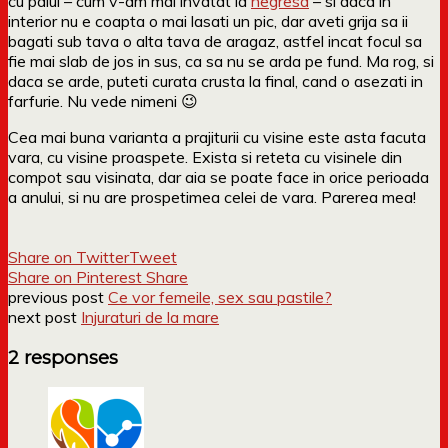
cu paiul – cum v-am mai invatat la
negresa
– si daca in
interior nu e coapta o mai lasati un pic, dar aveti grija sa ii
bagati sub tava o alta tava de aragaz, astfel incat focul sa
fie mai slab de jos in sus, ca sa nu se arda pe fund. Ma rog, si
daca se arde, puteti curata crusta la final, cand o asezati in
farfurie. Nu vede nimeni 😉
Cea mai buna varianta a prajiturii cu visine este asta facuta
vara, cu visine proaspete. Exista si reteta cu visinele din
compot sau visinata, dar aia se poate face in orice perioada
a anului, si nu are prospetimea celei de vara. Parerea mea!
Share on Twitter
Tweet
Share on Pinterest
Share
previous post
Ce vor femeile, sex sau pastile?
next post
Injuraturi de la mare
2 responses