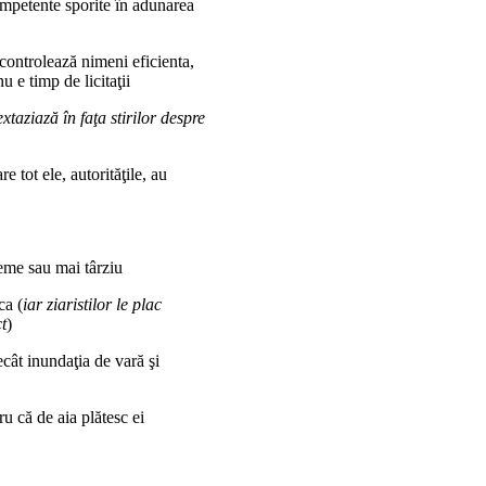
ompetente sporite în adunarea
ontrolează nimeni eficienta,
u e timp de licitaţii
 extaziază în faţa stirilor despre
tot ele, autorităţile, au
me sau mai târziu
ca (
iar ziaristilor le plac
t
)
ât inundaţia de vară şi
 că de aia plătesc ei