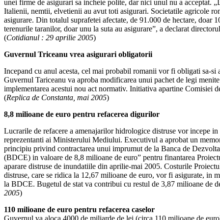
unei firme de asigurari sa incheie polite, dar nici unul nu a acceptat. „D
Italienii, nemtii, elvetienii au avut toti asigurari. Societatile agricole 
asigurare. Din totalul suprafetei afectate, de 91.000 de hectare, doar 10
terenurile taranilor, doar unu la suta au asigurare”, a declarat direc
(
Cotidianul : 29 aprilie 2005
)
Guvernul Triceanu vrea asigurari obligatorii
Incepand cu anul acesta, cel mai probabil romanii vor fi obligati sa-si 
Guvernul Tariceanu va aproba modificarea unui pachet de legi menite 
implementarea acestui nou act normativ. Initiativa apartine Comisiei d
(
Replica de Constanta, mai 2005
)
8,8 milioane de euro pentru refacerea digurilor
Lucrarile de refacere a amenajarilor hidrologice distruse vor incepe in 
reprezentanti ai Ministerului Mediului. Executivul a aprobat un me
principiu privind contractarea unui imprumut de la Banca de Dezvolta
(BDCE) in valoare de 8,8 milioane de euro” pentru finantarea Proiectul
aparare distruse de inundatiile din aprilie-mai 2005. Costurile Proiectul
distruse, care se ridica la 12,67 milioane de euro, vor fi asigurate, in
la BDCE. Bugetul de stat va contribui cu restul de 3,87 milioane de de
2005
)
110 milioane de euro pentru refacerea caselor
Guvernul va aloca 4000 de miliarde de lei (circa 110 milioane de euro),