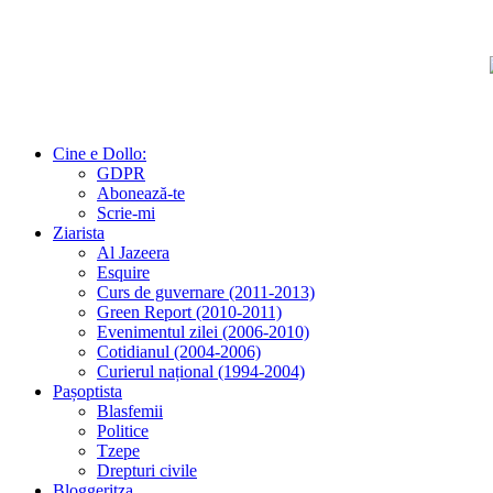
Cine e Dollo:
GDPR
Abonează-te
Scrie-mi
Ziarista
Al Jazeera
Esquire
Curs de guvernare (2011-2013)
Green Report (2010-2011)
Evenimentul zilei (2006-2010)
Cotidianul (2004-2006)
Curierul național (1994-2004)
Pașoptista
Blasfemii
Politice
Tzepe
Drepturi civile
Bloggeritza