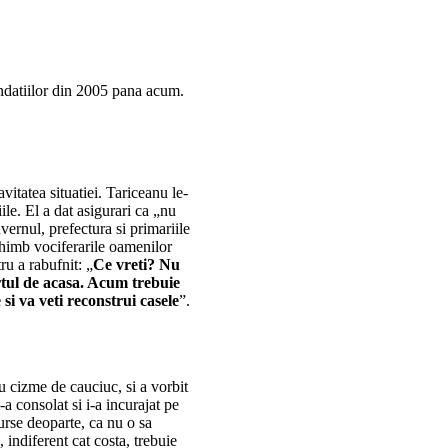
nundatiilor din 2005 pana acum.
itatea situatiei. Tariceanu le-
le. El a dat asigurari ca „nu
vernul, prefectura si primariile
chimb vociferarile oamenilor
ru a rabufnit: „
Ce vreti? Nu
tul de acasa. Acum trebuie
si va veti reconstrui casele
”.
 cizme de cauciuc, si a vorbit
i-a consolat si i-a incurajat pe
urse deoparte, ca nu o sa
 indiferent cat costa, trebuie