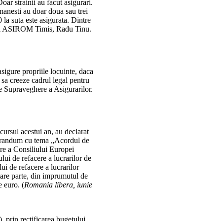
oar strainii au facut asigurari.
romanesti au doar doua sau trei
 la suta este asigurata. Dintre
torul ASIROM Timis, Radu Tinu.
asigure propriile locuinte, daca
sa creeze cadrul legal pentru
e Supraveghere a Asigurarilor.
cursul acestui an, au declarat
morandum cu tema „Acordul de
re a Consiliului Europei
ui de refacere a lucrarilor de
ui de refacere a lucrarilor
 mare parte, din imprumutul de
 euro. (
Romania libera, iunie
 prin rectificarea bugetului