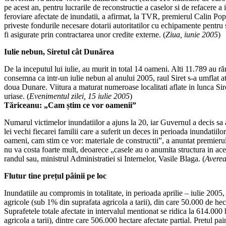
pe acest an, pentru lucrarile de reconstructie a caselor si de refacere a in
feroviare afectate de inundatii, a afirmat, la TVR, premierul Calin Po
priveste fondurile necesare dotarii autoritatilor cu echipamente pentru 
fi asigurate prin contractarea unor credite externe. (
Ziua, iunie 2005
)
Iulie nebun, Siretul cât Dunărea
De la inceputul lui iulie, au murit in total 14 oameni. Alti 11.789 au ră
consemna ca intr-un iulie nebun al anului 2005, raul Siret s-a umflat ata
doua Dunare. Viitura a maturat numeroase localitati aflate in lunca S
uriase. (
Evenimentul zilei, 15 iulie 2005
)
Tăriceanu: „Cam știm ce vor oamenii”
Numarul victimelor inundatiilor a ajuns la 20, iar Guvernul a decis sa
lei vechi fiecarei familii care a suferit un deces in perioada inundatiil
oameni, cam stim ce vor: materiale de constructii”, a anuntat premieru
nu va costa foarte mult, deoarece „casele au o anumita structura in acea
randul sau, ministrul Administratiei si Internelor, Vasile Blaga. (
Averea
Flutur tine prețul pâinii pe loc
Inundatiile au compromis in totalitate, in perioada aprilie – iulie 2005
agricole (sub 1% din suprafata agricola a tarii), din care 50.000 de hec
Suprafetele totale afectate in intervalul mentionat se ridica la 614.000
agricola a tarii), dintre care 506.000 hectare afectate partial. Pretul pai