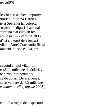
ust 2005
)
deschide o ancheta impotriva
inundatii. Sulfina Barbu a
lie si Speranta Ianculescu –
struirea de diguri si amenajari
etermina clar cum au fost
ncepute in 1977 care, in 2005,
i” si am gasit deja lucruri
mediului Aurel Constantin Ilie si
 Maneciu, au spus: „Da, am
.
nceputul anului viitor, un
de 46 de milioane de dolari, va
e a pus in functiune si
ane de dolari. De asemenea,
a in valoare de 7,5 milioane
venimentul zilei, aprilie 2005
)
e au fost rugati de inspectorii