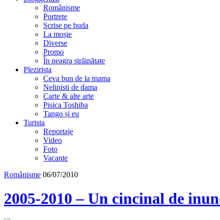
Românisme
Portrete
Scrise pe buda
La moșie
Diverse
Promo
În neagra străinătate
Plezirista
Ceva bun de la mama
Nelinisti de dama
Carte & alte arte
Pisica Toshiba
Tango și eu
Turista
Reportaje
Video
Foto
Vacante
Românisme
06/07/2010
2005-2010 – Un cincinal de inun