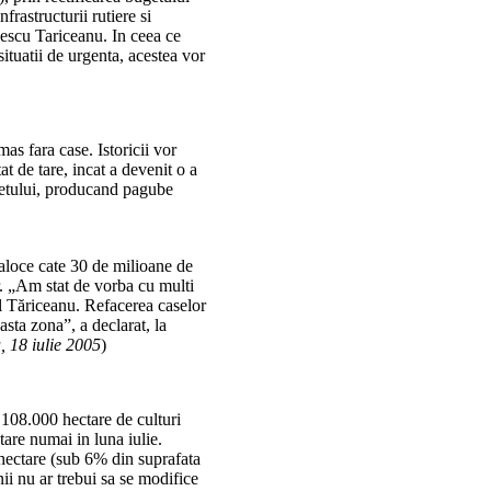
frastructurii rutiere si
pescu Tariceanu. In ceea ce
situatii de urgenta, acestea vor
mas fara case. Istoricii vor
t de tare, incat a devenit o a
iretului, producand pagube
 aloce cate 30 de milioane de
or. „Am stat de vorba cu multi
l Tăriceanu. Refacerea caselor
sta zona”, a declarat, la
, 18 iulie 2005
)
, 108.000 hectare de culturi
tare numai in luna iulie.
 hectare (sub 6% din suprafata
nii nu ar trebui sa se modifice