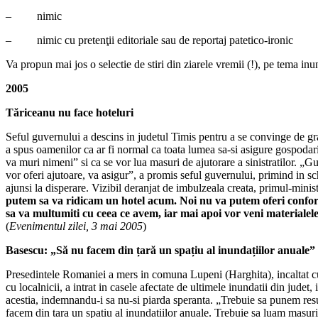
– nimic
– nimic cu pretenţii editoriale sau de reportaj patetico-ironic
Va propun mai jos o selectie de stiri din ziarele vremii (!), pe tema i
2005
Tăriceanu nu face hoteluri
Seful guvernului a descins in judetul Timis pentru a se convinge de grav
a spus oamenilor ca ar fi normal ca toata lumea sa-si asigure gospodarii
va muri nimeni” si ca se vor lua masuri de ajutorare a sinistratilor. „Gu
vor oferi ajutoare, va asigur”, a promis seful guvernului, primind in s
ajunsi la disperare. Vizibil deranjat de imbulzeala creata, primul-minist
putem sa va ridicam un hotel acum. Noi nu va putem oferi confor
sa va multumiti cu ceea ce avem, iar mai apoi vor veni materialele 
(
Evenimentul zilei
, 3 mai 2005
)
Basescu: „Să nu facem din țară un spațiu al inundațiilor anuale”
Presedintele Romaniei a mers in comuna Lupeni (Harghita), incaltat cu
cu localnicii, a intrat in casele afectate de ultimele inundatii din judet, 
acestia, indemnandu-i sa nu-si piarda speranta. „Trebuie sa punem res
facem din tara un spatiu al inundatiilor anuale. Trebuie sa luam masuri,