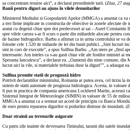
sa concentram resurse aici”, a declarat presedintele tarii. (
Ziua, 27 aug
Banii pentru diguri au ajuns în vilele demnitarilor
Ministerul Mediului si Gospodaririi Apelor (MMGA) a anuntat ca va 
a trei firme implicate in constructia de obiective in zonele afectate de 
aratat cu degetul chiar spre doi predecesori ai sai – Aurel Constantin I
spre vilele carora s-ar fi scurs o parte din miliardele alocate pentru con
de bazine hidrografice. Barbu a afirmat ca in urma controlului se va d
folosite cele 1.520 de miliarde de lei din banii publici. „Sint lucrari i
sint in curs de executie”, a spus Sulfina Barbu. „Am mers pe „firul ape
interesante. Am inteles ca s-au gasit chiar vile ale fostilor ministri ai 
Speranta Ianculescu”, a declarat ea. „Oamenii din niste comune, din
lucrat aici la vile, si materialele trebuiau duse la diguri””, a adaugat ea
Sulfina promite statii de prognoză hidro
Potrivit declaratiilor ministrului, Romania ar putea avea, cel tirziu la i
sistem de statii automate de prognoza hidrologica. Acesta, in valoare 
fi pus in practica de compania americana Lockheed Martin, aceeasi car
Sistemul Integrat de Meteorologie (SIMIN) in valoare de 55 de milio
MMGA a anuntat ca a semnat un acord de principiu cu Banca Mondial
de euro pentru repararea digurilor si podurilor distruse de inundatii. (
E
Doar strainii au terenurile asigurate
Cu patru zile inainte de deversarea Timisului, taranii din satele inundat