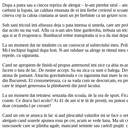
Dupa a patra sau a cincea repriza de alergat – le-am pierdut sirul – am
carbuni la lopata, iar caldura emanata de ei imi fierbe creierul si scoat
cineva cep la calota craniana ar tasni un jet fierbinte ca un geizer scos
Sub sani tricoul imi afiseaza deja o pata imensa si umeda, care are pr
dar acolo nu ma vad. Aflu ca n-am ales bine garderoba, trebuia un tricou
apa si ar fi evaporat-o. Bumbacul retine transpiratia si n-o da mai depa
La un moment dat ne intalnim cu un cunoscut al subiectului meu. Politi
Mi-l inchipui fugind dupa hoti. N-are rabdare sa alerge in ritmul meu s
repede, cu siguranta.
Cand ne apropiem de finish-ul propus antrenorul imi zice ca abia m-am 
facem o tura de lac. De rusine accept. Sa nu zica ca sunt o balega. De
atrasa de pamant. Atractia gravitationala e cu siguranta mai mare la ora 
din Bucuresti. El cronometreaza, ca sa vada cum ne descurcam, eu pro
care le impart generoasa la plimbaretii din jurul lacului.
La un moment dat retraiesc senzatia din scoala, de la ora de sport. Fica
coaste. Ce dracu faci acolo? Ai 41 de ani si te tii de prostii, nu puteai s
doar crezandu-l pe cuvant?
Cand un om se arunca in lac si aud plescaitul valurilor mi se face o s
alergam cand soarele apunea rosu pe cer, acum se vede luna. Ma uit cu 
suncoasele care se plimba agale, mancand seminte sau cartofi prajiti c