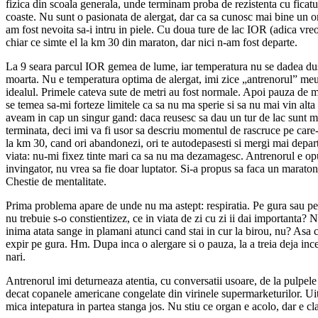
fizica din scoala generala, unde terminam proba de rezistenta cu ficatu
coaste. Nu sunt o pasionata de alergat, dar ca sa cunosc mai bine un o
am fost nevoita sa-i intru in piele. Cu doua ture de lac IOR (adica vre
chiar ce simte el la km 30 din maraton, dar nici n-am fost departe.
La 9 seara parcul IOR gemea de lume, iar temperatura nu se dadea du
moarta. Nu e temperatura optima de alergat, imi zice „antrenorul” meu
idealul. Primele cateva sute de metri au fost normale. Apoi pauza de me
se temea sa-mi forteze limitele ca sa nu ma sperie si sa nu mai vin alta
aveam in cap un singur gand: daca reusesc sa dau un tur de lac sunt ma
terminata, deci imi va fi usor sa descriu momentul de rascruce pe care-l
la km 30, cand ori abandonezi, ori te autodepasesti si mergi mai depar
viata: nu-mi fixez tinte mari ca sa nu ma dezamagesc. Antrenorul e op
invingator, nu vrea sa fie doar luptator. Si-a propus sa faca un maraton 
Chestie de mentalitate.
Prima problema apare de unde nu ma astept: respiratia. Pe gura sau pe
nu trebuie s-o constientizez, ce in viata de zi cu zi ii dai importanta?
inima atata sange in plamani atunci cand stai in cur la birou, nu? Asa c
expir pe gura. Hm. Dupa inca o alergare si o pauza, la a treia deja inc
nari.
Antrenorul imi deturneaza atentia, cu conversatii usoare, de la pulpele 
decat copanele americane congelate din virinele supermarketurilor. Uit
mica intepatura in partea stanga jos. Nu stiu ce organ e acolo, dar e c