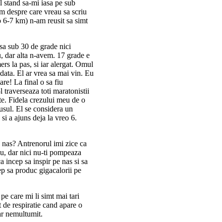
l stand sa-mi iasa pe sub
m despre care vreau sa scriu
o 6-7 km) n-am reusit sa simt
sa sub 30 de grade nici
, dar alta n-avem. 17 grade e
rs la pas, si iar alergat. Omul
 data. El ar vrea sa mai vin. Eu
re! La final o sa fiu
 traverseaza toti maratonistii
te. Fidela crezului meu de o
usul. El se considera un
si a ajuns deja la vreo 6.
 nas? Antrenorul imi zice ca
 Nu, dar nici nu-ti pompeaza
a incep sa inspir pe nas si sa
ep sa produc gigacalorii pe
pe care mi li simt mai tari
 de respiratie cand apare o
lar nemultumit.