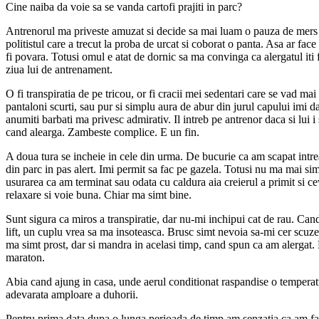
Cine naiba da voie sa se vanda cartofi prajiti in parc?
Antrenorul ma priveste amuzat si decide sa mai luam o pauza de mers 
politistul care a trecut la proba de urcat si coborat o panta. Asa ar face
fi povara. Totusi omul e atat de dornic sa ma convinga ca alergatul iti fa
ziua lui de antrenament.
O fi transpiratia de pe tricou, or fi cracii mei sedentari care se vad mai
pantaloni scurti, sau pur si simplu aura de abur din jurul capului imi da
anumiti barbati ma privesc admirativ. Il intreb pe antrenor daca si lui i
cand alearga. Zambeste complice. E un fin.
A doua tura se incheie in cele din urma. De bucurie ca am scapat intreag
din parc in pas alert. Imi permit sa fac pe gazela. Totusi nu ma mai si
usurarea ca am terminat sau odata cu caldura aia creierul a primit si ce
relaxare si voie buna. Chiar ma simt bine.
Sunt sigura ca miros a transpiratie, dar nu-mi inchipui cat de rau. Can
lift, un cuplu vrea sa ma insoteasca. Brusc simt nevoia sa-mi cer scu
ma simt prost, dar si mandra in acelasi timp, cand spun ca am alergat. D
maraton.
Abia cand ajung in casa, unde aerul conditionat raspandise o temperatu
adevarata amploare a duhorii.
Pentru prima data dupa o lunga perioada de timp am senzatia ca am f