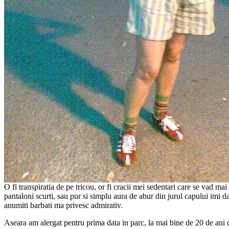
O fi transpiratia de pe tricou, or fi cracii mei sedentari care se vad mai
pantaloni scurti, sau pur si simplu aura de abur din jurul capului imi da
anumiti barbati ma privesc admirativ.
Aseara am alergat pentru prima data in parc, la mai bine de 20 de ani d