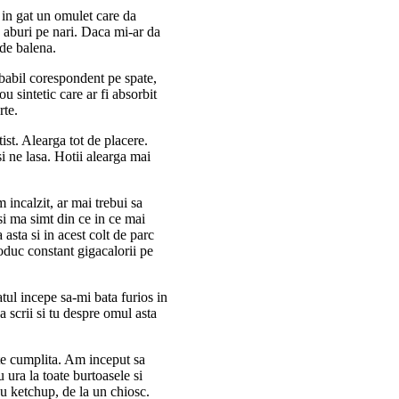
 in gat un omulet care da
e aburi pe nari. Daca mi-ar da
 de balena.
obabil corespondent pe spate,
 sintetic care ar fi absorbit
rte.
st. Alearga tot de placere.
i ne lasa. Hotii alearga mai
incalzit, ar mai trebui sa
si ma simt din ce in ce mai
asta si in acest colt de parc
duc constant gigacalorii pe
tul incepe sa-mi bata furios in
a scrii si tu despre omul asta
ete cumplita. Am inceput sa
ura la toate burtoasele si
u ketchup, de la un chiosc.