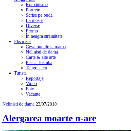
Românisme
Portrete
Scrise pe buda
La moșie
Diverse
Promo
În neagra străinătate
Plezirista
Ceva bun de la mama
Nelinisti de dama
Carte & alte arte
Pisica Toshiba
Tango și eu
Turista
Reportaje
Video
Foto
Vacante
Nelinisti de dama
23/07/2010
Alergarea moarte n-are