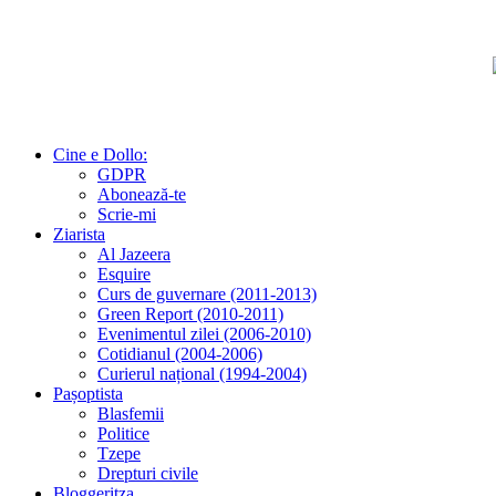
Cine e Dollo:
GDPR
Abonează-te
Scrie-mi
Ziarista
Al Jazeera
Esquire
Curs de guvernare (2011-2013)
Green Report (2010-2011)
Evenimentul zilei (2006-2010)
Cotidianul (2004-2006)
Curierul național (1994-2004)
Pașoptista
Blasfemii
Politice
Tzepe
Drepturi civile
Bloggeritza