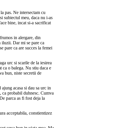
la pas. Ne intersectam cu
 si subiectul meu, daca nu i-as
ce bine, incat si-a sacrificat
 frumos in alergare, din
 iluzii. Dar mi se pare ca
 se pare ca are succes la femei
a urc si scarile de la iesirea
mt ca o balega. Nu stiu daca e
va bun, niste secretii de
d ajung acasa si dau sa urc in
ze, ca probabil duhnesc. Cumva
e parca as fi fost deja la
ra acceptabila, constientizez
acut ceva bun in viata mea. Ma