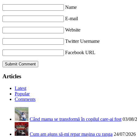
Name
E-mail
Website
Twitter Username
Facebook URL
Articles
Latest
Popular
Comments
Când mama se transformă în copilul care-ai fost
03/08/
Cum am ajuns să-mi repar mașina cu ranga
24/07/2026