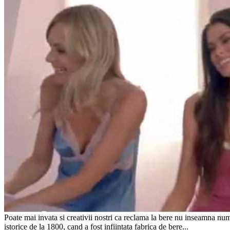
Poate mai invata si creativii nostri ca reclama la bere nu inseamna num
istorice de la 1800, cand a fost infiintata fabrica de bere...