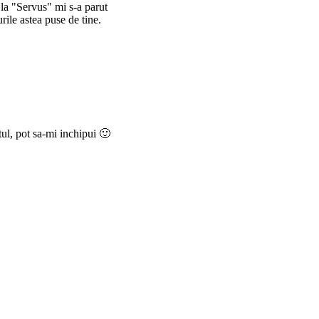
 la "Servus" mi s-a parut
rile astea puse de tine.
tul, pot sa-mi inchipui 🙂