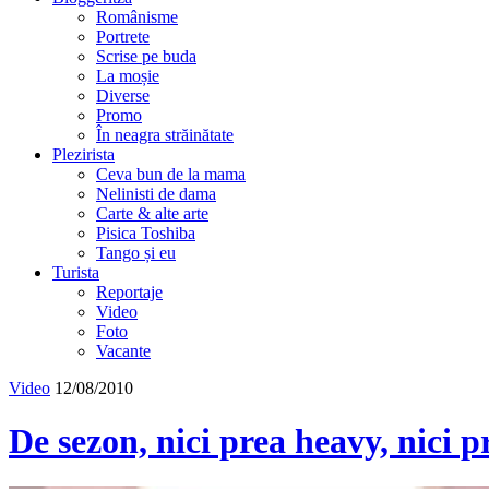
Românisme
Portrete
Scrise pe buda
La moșie
Diverse
Promo
În neagra străinătate
Plezirista
Ceva bun de la mama
Nelinisti de dama
Carte & alte arte
Pisica Toshiba
Tango și eu
Turista
Reportaje
Video
Foto
Vacante
Video
12/08/2010
De sezon, nici prea heavy, nici p