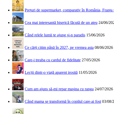
Prețuri de supermarket, comparativ în România, Franța
Cea mai interesantă biserică făcută de un ateu
24/06/20
Când relele lumii te ajung și-n paradis
15/06/2026
Ce cărți citim până în 2027, pe vremea asta
08/06/2026
Care-i treaba cu cardul de fidelitate
27/05/2026
Lecții dintr-o viață aparent irosită
11/05/2026
Cum am ajuns să-mi repar mașina cu ranga
24/07/2026
Când mama se transformă în copilul care-ai fost
03/08/