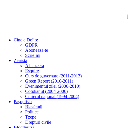
Cine e Dollo:
GDPR
Abonează-te
Scrie-mi
Ziarista
Al Jazeera
Esquire
Curs de guvernare (2011-2013)
Green Report (2010-2011)
Evenimentul zilei (2006-2010)
Cotidianul (2004-2006)
Curierul național (1994-2004)
Pașoptista
Blasfemii
Politice
Tzepe
Drepturi civile
Bloggeritza