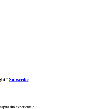
ight”
Subscribe
nspira din experientele