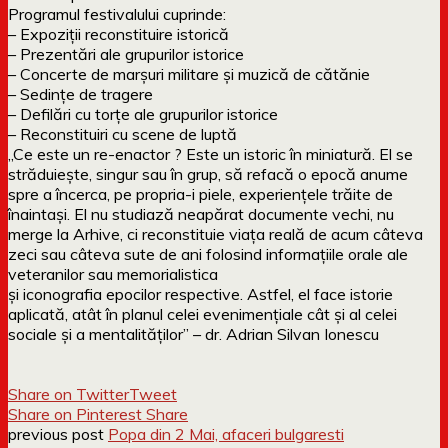
Programul festivalului cuprinde:
– Expoziţii reconstituire istorică
– Prezentări ale grupurilor istorice
– Concerte de marşuri militare şi muzică de cătănie
– Sedinţe de tragere
– Defilări cu torţe ale grupurilor istorice
– Reconstituiri cu scene de luptă
„Ce este un re-enactor ? Este un istoric în miniatură. El se
străduieşte, singur sau în grup, să refacă o epocă anume
spre a încerca, pe propria-i piele, experienţele trăite de
înaintaşi. El nu studiază neapărat documente vechi, nu
merge la Arhive, ci reconstituie viaţa reală de acum câteva
zeci sau câteva sute de ani folosind informaţiile orale ale
veteranilor sau memorialistica
şi iconografia epocilor respective. Astfel, el face istorie
aplicată, atât în planul celei evenimenţiale cât şi al celei
sociale şi a mentalităţilor” – dr. Adrian Silvan Ionescu
Share on Twitter
Tweet
Share on Pinterest
Share
previous post
Popa din 2 Mai, afaceri bulgaresti