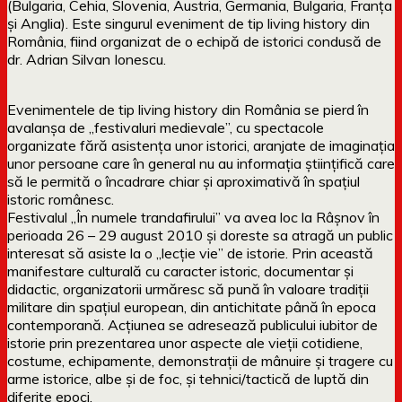
(Bulgaria, Cehia, Slovenia, Austria, Germania, Bulgaria, Franţa
şi Anglia). Este singurul eveniment de tip living history din
România, fiind organizat de o echipă de istorici condusă de
dr. Adrian Silvan Ionescu.
Evenimentele de tip living history din România se pierd în
avalanşa de ,,festivaluri medievale”, cu spectacole
organizate fără asistenţa unor istorici, aranjate de imaginaţia
unor persoane care în general nu au informaţia ştiinţifică care
să le permită o încadrare chiar şi aproximativă în spaţiul
istoric românesc.
Festivalul „În numele trandafirului” va avea loc la Râşnov în
perioada 26 – 29 august 2010 şi doreste sa atragă un public
interesat să asiste la o „lecţie vie” de istorie. Prin această
manifestare culturală cu caracter istoric, documentar şi
didactic, organizatorii urmăresc să pună în valoare tradiţii
militare din spaţiul european, din antichitate până în epoca
contemporană. Acţiunea se adresează publicului iubitor de
istorie prin prezentarea unor aspecte ale vieţii cotidiene,
costume, echipamente, demonstraţii de mânuire şi tragere cu
arme istorice, albe şi de foc, şi tehnici/tactică de luptă din
diferite epoci.