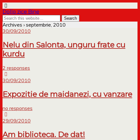
Dollo zice Bine
Archives › septembrie, 2010
30/09/2010
Nelu din Salonta, unguru frate cu
kurdu
2 responses
30/09/2010
Expozitie de maidanezi, cu vanzare
no responses
29/09/2010
Am biblioteca. De dat!