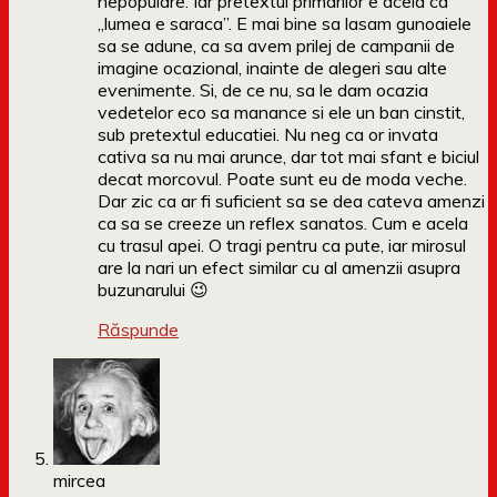
nepopulare. Iar pretextul primarilor e acela ca
„lumea e saraca”. E mai bine sa lasam gunoaiele
sa se adune, ca sa avem prilej de campanii de
imagine ocazional, inainte de alegeri sau alte
evenimente. Si, de ce nu, sa le dam ocazia
vedetelor eco sa manance si ele un ban cinstit,
sub pretextul educatiei. Nu neg ca or invata
cativa sa nu mai arunce, dar tot mai sfant e biciul
decat morcovul. Poate sunt eu de moda veche.
Dar zic ca ar fi suficient sa se dea cateva amenzi
ca sa se creeze un reflex sanatos. Cum e acela
cu trasul apei. O tragi pentru ca pute, iar mirosul
are la nari un efect similar cu al amenzii asupra
buzunarului 😉
Răspunde
mircea