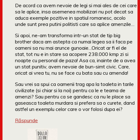
De acord ca avem nevoie de legi si mai ales de cei care
sa le aplice, insa asemenea mobilizari nu pot decat sa
aduca exemple pozitive in spatiul romanesc, acolo
unde sunt prea putini politisti care sa aplice amenzile…
Si apoi, ne-am transforma intr-un stat de tip big
brother daca am astepta ca numai legea sa ii faca pe
oameni sa nu mai arunce gunoaie…Oricat ar fi el de
stat, tot nu e in stare sa acopere 238.000 kmp zi si
noapte cu personal de paza! Asa ca, inainte de a avea
un stat punitiv, avem nevoie de bun-simt civic. Care,
oricat ai vrea tu, nu se face cu bata sau cu amenda!
Sau vrei sa spui ca oamenii trag apa la toaleta in tarile
civilizate (si chiar si la noi) pentru ca le e teama de
amenzi? Sau pentru ca se gandesc ca nu le place sa
gaseasca toaleta murdara si prefera sa o curete, dand
astfel un exemplu celor care o vor folosi dupa ei?
Răspunde