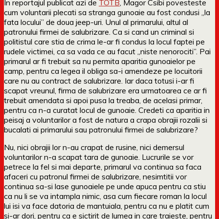
In reportajul publicat azi de
TOTB
, Magor Csibi povesteste
cum voluntarii plecati sa stranga gunoaie au fost condusi „la
fata locului” de doua jeep-uri. Unul al primarului, altul al
patronului firmei de salubrizare. Ca si cand un criminal si
politistul care stia de crima le-ar fi condus la locul faptei pe
rudele victimei, ca sa vada ce au facut „niste nenorociti”. Pai
primarul ar fi trebuit sa nu permita aparitia gunoaielor pe
camp, pentru ca legea il obliga sa-i amendeze pe locuitorii
care nu au contract de salubrizare. Iar daca totusi i-ar fi
scapat vreunul, firma de salubrizare era urmatoarea ce ar fi
trebuit amendata si apoi pusa la treaba, de acelasi primar,
pentru ca n-a curatat locul de gunoaie. Credeti ca aparitia in
peisaj a voluntarilor a fost de natura a crapa obrajii rozalii si
bucalati ai primarului sau patronului firmei de salubrizare?
Nu, nici obrajii lor n-au crapat de rusine, nici demersul
voluntarilor n-a scapat tara de gunoaie. Lucrurile se vor
petrece la fel si mai departe, primarul va continua sa faca
afaceri cu patronul firmei de salubrizare, nesimtitii vor
continua sa-si lase gunoaiele pe unde apuca pentru ca stiu
ca nu li se va intampla nimic, asa cum fiecare roman la locul
lui isi va face datoria de mantuiala, pentru ca nu e platit cum
si-ar dori, pentru ca e sictirit de lumea in care traieste, pentru