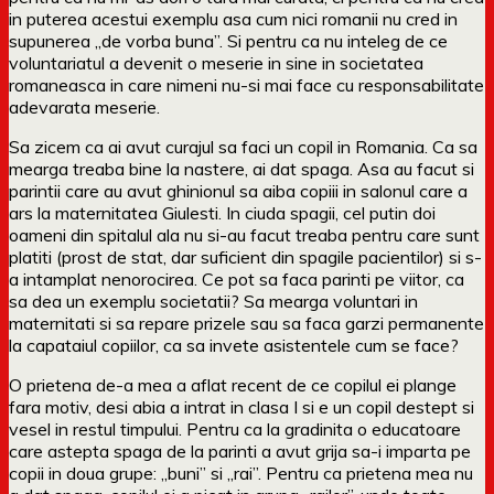
in puterea acestui exemplu asa cum nici romanii nu cred in
supunerea „de vorba buna”. Si pentru ca nu inteleg de ce
voluntariatul a devenit o meserie in sine in societatea
romaneasca in care nimeni nu-si mai face cu responsabilitate
adevarata meserie.
Sa zicem ca ai avut curajul sa faci un copil in Romania. Ca sa
mearga treaba bine la nastere, ai dat spaga. Asa au facut si
parintii care au avut ghinionul sa aiba copiii in salonul care a
ars la maternitatea Giulesti. In ciuda spagii, cel putin doi
oameni din spitalul ala nu si-au facut treaba pentru care sunt
platiti (prost de stat, dar suficient din spagile pacientilor) si s-
a intamplat nenorocirea. Ce pot sa faca parinti pe viitor, ca
sa dea un exemplu societatii? Sa mearga voluntari in
maternitati si sa repare prizele sau sa faca garzi permanente
la capataiul copiilor, ca sa invete asistentele cum se face?
O prietena de-a mea a aflat recent de ce copilul ei plange
fara motiv, desi abia a intrat in clasa I si e un copil destept si
vesel in restul timpului. Pentru ca la gradinita o educatoare
care astepta spaga de la parinti a avut grija sa-i imparta pe
copii in doua grupe: „buni” si „rai”. Pentru ca prietena mea nu