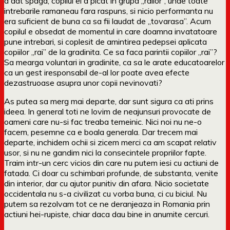
a dat spaga, copilul ei a picat in grupa „railor”, unde toate
intrebarile ramaneau fara raspuns, si nicio performanta nu
era suficient de buna ca sa fii laudat de „tovarasa”. Acum
copilul e obsedat de momentul in care doamna invatatoare
pune intrebari, si coplesit de amintirea pedepsei aplicata
copiilor „rai” de la gradinita. Ce sa faca parintii copiilor „rai”?
Sa mearga voluntari in gradinite, ca sa le arate educatoarelor
ca un gest iresponsabil de-al lor poate avea efecte
dezastruoase asupra unor copii nevinovati?
As putea sa merg mai departe, dar sunt sigura ca ati prins
ideea. In general toti ne lovim de neajunsuri provocate de
oameni care nu-si fac treaba temeinic. Nici noi nu ne-o
facem, pesemne ca e boala generala. Dar trecem mai
departe, inchidem ochii si zicem merci ca am scapat relativ
usor, si nu ne gandim nici la consecintele propriilor fapte.
Traim intr-un cerc vicios din care nu putem iesi cu actiuni de
fatada. Ci doar cu schimbari profunde, de substanta, venite
din interior, dar cu ajutor punitiv din afara. Nicio societate
occidentala nu s-a civilizat cu vorba buna, ci cu biciul. Nu
putem sa rezolvam tot ce ne deranjeaza in Romania prin
actiuni hei-rupiste, chiar daca dau bine in anumite cercuri.