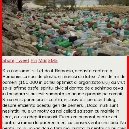
Share
Tweet
Pin
Mail
SMS
S-a consumat si Leț do it Romania
,
aceasta cantare
a
Romaniei cu saci de plastic si manusi din latex. Zeci de mii de
oameni (150.000 in ochiul optimist al organizatorului) au vrut
sa-si afirme astfel spiritul civic si dorinta de a schimba ceva
in tarisoara si au iesit sambata sa adune gunoaie pe campii.
S-au emis pareri pro si contra, inclusiv aci, pe acest blog,
despre eficienta acestui gen de demers. „Daca multi sunt
nesimtiti, nu e un motiv ca noi ceilalti sa stam cu mainile in
san!”, au zis adeptii miscarii. Eu m-am numarat printre cei
contra si raman la parerea mea, cu consecventa unui bou. Nu
pentru ca nu mi-as dori o tara mai curata, ci pentru ca nu cred