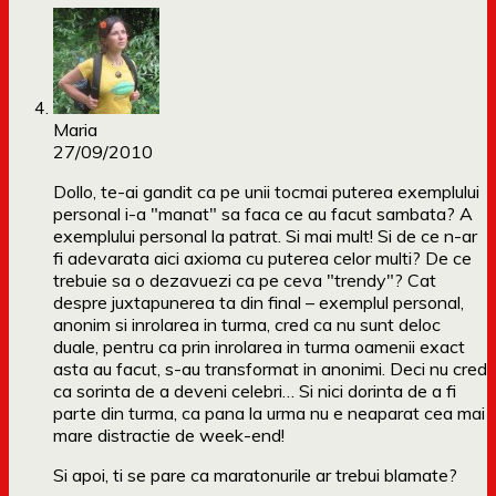
Maria
27/09/2010
Dollo, te-ai gandit ca pe unii tocmai puterea exemplului
personal i-a "manat" sa faca ce au facut sambata? A
exemplului personal la patrat. Si mai mult! Si de ce n-ar
fi adevarata aici axioma cu puterea celor multi? De ce
trebuie sa o dezavuezi ca pe ceva "trendy"? Cat
despre juxtapunerea ta din final – exemplul personal,
anonim si inrolarea in turma, cred ca nu sunt deloc
duale, pentru ca prin inrolarea in turma oamenii exact
asta au facut, s-au transformat in anonimi. Deci nu cred
ca sorinta de a deveni celebri… Si nici dorinta de a fi
parte din turma, ca pana la urma nu e neaparat cea mai
mare distractie de week-end!
Si apoi, ti se pare ca maratonurile ar trebui blamate?