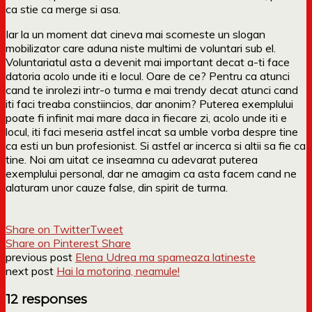
ca stie ca merge si asa.
Iar la un moment dat cineva mai scorneste un slogan
mobilizator care aduna niste multimi de voluntari sub el.
Voluntariatul asta a devenit mai important decat a-ti face
datoria acolo unde iti e locul. Oare de ce? Pentru ca atunci
cand te inrolezi intr-o turma e mai trendy decat atunci cand
iti faci treaba constiincios, dar anonim? Puterea exemplului
poate fi infinit mai mare daca in fiecare zi, acolo unde iti e
locul, iti faci meseria astfel incat sa umble vorba despre tine
ca esti un bun profesionist. Si astfel ar incerca si altii sa fie ca
tine. Noi am uitat ce inseamna cu adevarat puterea
exemplului personal, dar ne amagim ca asta facem cand ne
alaturam unor cauze false, din spirit de turma.
Share on Twitter
Tweet
Share on Pinterest
Share
previous post
Elena Udrea ma spameaza latineste
next post
Hai la motorina, neamule!
12 responses