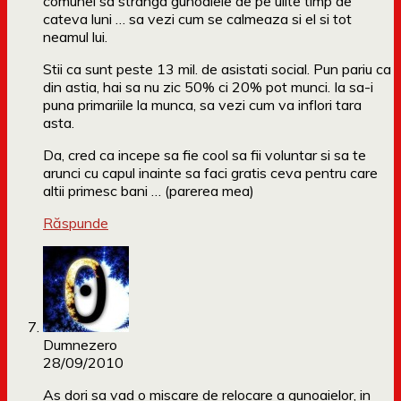
comunei sa stranga gunoaiele de pe ulite timp de
cateva luni … sa vezi cum se calmeaza si el si tot
neamul lui.
Stii ca sunt peste 13 mil. de asistati social. Pun pariu ca
din astia, hai sa nu zic 50% ci 20% pot munci. Ia sa-i
puna primariile la munca, sa vezi cum va inflori tara
asta.
Da, cred ca incepe sa fie cool sa fii voluntar si sa te
arunci cu capul inainte sa faci gratis ceva pentru care
altii primesc bani … (parerea mea)
Răspunde
Dumnezero
28/09/2010
As dori sa vad o miscare de relocare a gunoaielor, in