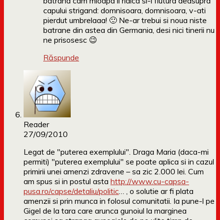
batrana cam mioapa il ridica si-l flutura deasupra
capului strigand: domnisoara, domnisoara, v-ati
pierdut umbrelaaa! 🙂 Ne-ar trebui si noua niste
batrane din astea din Germania, desi nici tinerii nu
ne prisosesc 😉
Răspunde
Reader
27/09/2010
Legat de "puterea exemplului". Draga Maria (daca-mi
permiti) "puterea exemplului" se poate aplica si in cazul
primirii unei amenzi zdravene – sa zic 2.000 lei. Cum
am spus si in postul asta
http://www.cu-capsa-
pusa.ro/capse/detaliu/politic
… , o solutie ar fi plata
amenzii si prin munca in folosul comunitatii. Ia pune-l pe
Gigel de la tara care arunca gunoiul la marginea