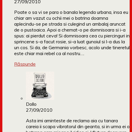
27/09/2010
Poate o sa vi se para o banala legenda urbana, insa eu
chiar am vazut cu ochii mei o batrina doamna
aplecindu-se pe strada si culegind un ambalaj aruncat
de o pustoaica. Apoi a chemat-o pe domnisoara si i-a
spus: ai pierdut ceva! Si domnisoara cea cu piercinguri in
sprincene s-a facut rosie, si-a luat gunoiul si l-a dus la
un cos. Si da, de Germania vorbesc, acolo unde tineretul
este chiar mai rebel ca al nostru….
Răspunde
Dollo
27/09/2010
Asta imi aminteste de reclama aia cu tanara
careia ii scapa vibratorul din geanta, si in urma ei o