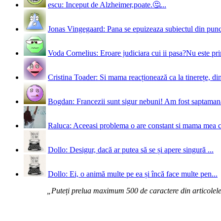
escu: Inceput de Alzheimer,poate.🤔...
Jonas Vingegaard: Pana se epuizeaza subiectul din punct
Voda Cornelius: Eroare judiciara cui ii pasa?Nu este prim
Cristina Toader: Si mama reacționează ca la tinerețe, din
Bogdan: Francezii sunt sigur nebuni! Am fost saptamana 
Raluca: Aceeasi problema o are constant si mama mea 
Dollo: Desigur, dacă ar putea să se și apere singură ...
Dollo: Ei, o animă multe pe ea și încă face multe pen...
„Puteți prelua maximum 500 de caractere din articolele d