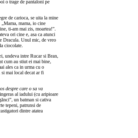
poi o trage de pantaloni pe
egre de carioca, se uita la mine
sa: „Mama, mama, io cine
cine, ti-am mai zis, moartea!”.
teva ori cine e, asa ca atunci
ca e Dracula. Unul mic, de vreo
la ciocolate.
ei, undeva intre Rucar si Bran,
rat cum au stiut ei mai bine,
ai ales ca in urma cu o
i mai local decat ar fi
os despre care o sa va
 ingeras al iadului (cu aripioare
âgănci”, un batman si cativa
te tepeni, patrunsi de
astigatori dintre atatea