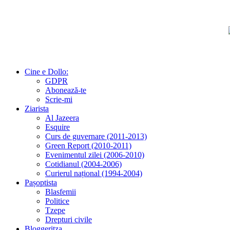
Cine e Dollo:
GDPR
Abonează-te
Scrie-mi
Ziarista
Al Jazeera
Esquire
Curs de guvernare (2011-2013)
Green Report (2010-2011)
Evenimentul zilei (2006-2010)
Cotidianul (2004-2006)
Curierul național (1994-2004)
Pașoptista
Blasfemii
Politice
Tzepe
Drepturi civile
Bloggeritza