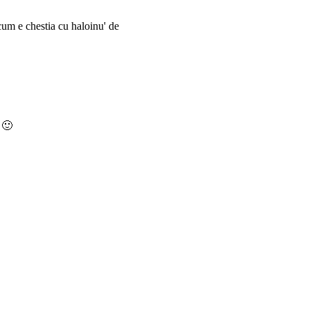
um e chestia cu haloinu' de
 🙂