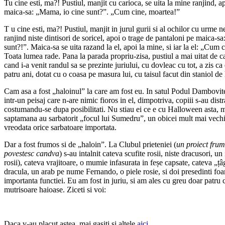
Tu cine esti, ma?! Pustiul, manjit cu carioca, se uita la mine ranjind, a
maica-sa: „Mama, io cine sunt?”. „Cum cine, moartea!”
T
u cine esti, ma?! Pustiul, manjit in jurul gurii si al ochilor cu urme n
ranjind niste dintisori de soricel, apoi o trage de pantaloni pe maica-
sunt?!”. Maica-sa se uita razand la el, apoi la mine, si iar la el: „Cum 
Toata lumea rade. Pana la parada propriu-zisa, pustiul a mai uitat de ca
cand i-a venit randul sa se prezinte juriului, cu dovleac cu tot, a zis 
patru ani, dotat cu o coasa pe masura lui, cu taisul facut din staniol de 
Cam asa a fost „haloinul” la care am fost eu. In satul Podul Dambovit
intr-un peisaj care n-are nimic fioros in el, dimpotriva, copiii s-au dist
costumandu-se dupa posibilitati. Nu stiau ei ce e cu Halloween asta, m
saptamana au sarbatorit „focul lui Sumedru”, un obicei mult mai vechi s
vreodata orice sarbatoare importata.
Dar a fost frumos si de „haloin”. La Clubul prieteniei (
un proiect frum
povestesc candva
) s-au intalnit cateva scufite rosii, niste dracusori, un
rosii), cateva vrajitoare, o mumie infasurata in feșe capsate, cateva „ț
dracula, un arab pe nume Fernando, o piele rosie, si doi presedinti foar
importanta functiei. Eu am fost in juriu, si am ales cu greu doar patru c
mutrisoare haioase. Ziceti si voi:
Daca v-au placut astea, mai gasiti si altele
aici
.