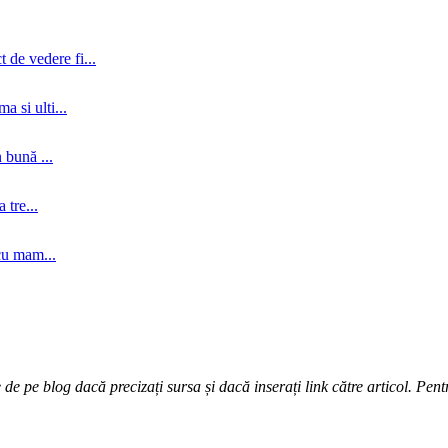
 de vedere fi...
a si ulti...
 bună ...
tre...
cu mam...
e pe blog dacă precizați sursa și dacă inserați link către articol. Pentr