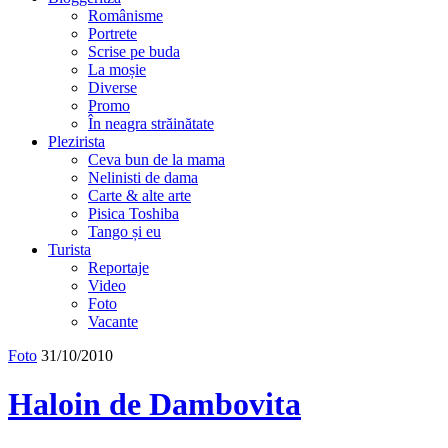
Românisme
Portrete
Scrise pe buda
La moșie
Diverse
Promo
În neagra străinătate
Plezirista
Ceva bun de la mama
Nelinisti de dama
Carte & alte arte
Pisica Toshiba
Tango și eu
Turista
Reportaje
Video
Foto
Vacante
Foto
31/10/2010
Haloin de Dambovita