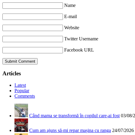
Name
E-mail
Website
Twitter Username
Facebook URL
Articles
Latest
Popular
Comments
Când mama se transformă în copilul care-ai fost
03/08/
Cum am ajuns să-mi repar mașina cu ranga
24/07/2026