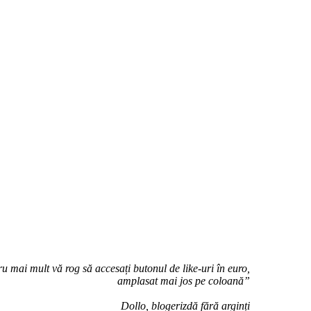
u mai mult vă rog să accesați butonul de like-uri în euro,
amplasat mai jos pe coloană”
Dollo, blogerizdă fără arginți