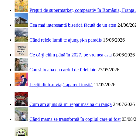
Prețuri de supermarket, comparativ în România, Franța
Cea mai interesantă biserică făcută de un ateu
24/06/20
Când relele lumii te ajung și-n paradis
15/06/2026
Ce cărți citim până în 2027, pe vremea asta
08/06/2026
Care-i treaba cu cardul de fidelitate
27/05/2026
Lecții dintr-o viață aparent irosită
11/05/2026
Cum am ajuns să-mi repar mașina cu ranga
24/07/2026
Când mama se transformă în copilul care-ai fost
03/08/