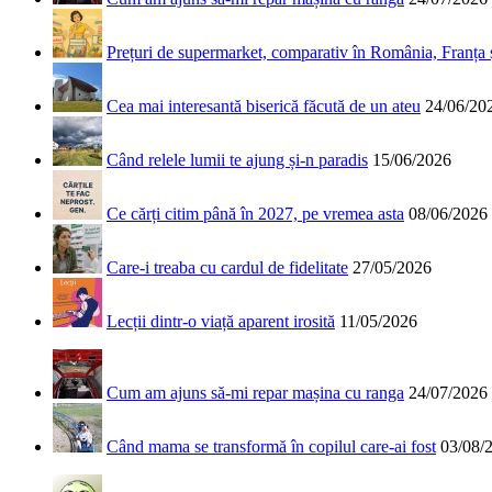
Prețuri de supermarket, comparativ în România, Franța
Cea mai interesantă biserică făcută de un ateu
24/06/20
Când relele lumii te ajung și-n paradis
15/06/2026
Ce cărți citim până în 2027, pe vremea asta
08/06/2026
Care-i treaba cu cardul de fidelitate
27/05/2026
Lecții dintr-o viață aparent irosită
11/05/2026
Cum am ajuns să-mi repar mașina cu ranga
24/07/2026
Când mama se transformă în copilul care-ai fost
03/08/