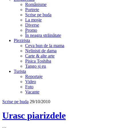
Românisme
Portrete
Scrise pe buda
La moșie
Diverse
Promo
În neagra străinătate
Plezirista
Ceva bun de la mama
Nelinisti de dama
Carte & alte arte
Pisica Toshiba
Tango și eu
Turista
Reportaje
Video
Foto
Vacante
Scrise pe buda
29/10/2010
Urasc piarizdele