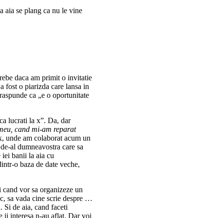
a aia se plang ca nu le vine
ebe daca am primit o invitatie
 fost o piarizda care lansa in
raspunde ca „e o oportunitate
 lucrati la x”. Da, dar
 meu, cand mi-am reparat
ia x, unde am colaborat acum un
 de-al dumneavostra care sa
iei banii la aia cu
 dintr-o baza de date veche,
ci cand vor sa organizeze un
sc, sa vada cine scrie despre …
. Si de aia, cand faceti
 ii interesa n-au aflat. Dar voi