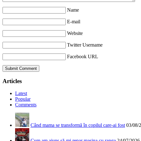
Name
E-mail
Website
Twitter Username
Facebook URL
Articles
Latest
Popular
Comments
Când mama se transformă în copilul care-ai fost
03/08/
Cum am ajuns să-mi repar mașina cu ranga
24/07/2026