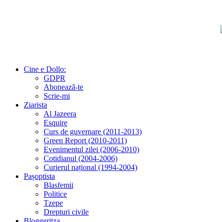
Cine e Dollo:
GDPR
Abonează-te
Scrie-mi
Ziarista
Al Jazeera
Esquire
Curs de guvernare (2011-2013)
Green Report (2010-2011)
Evenimentul zilei (2006-2010)
Cotidianul (2004-2006)
Curierul național (1994-2004)
Pașoptista
Blasfemii
Politice
Tzepe
Drepturi civile
Bloggeritza