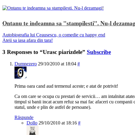
Ontanu te indeamna sa "stampilesti". Nu-l dezamag
Autobiografia lui Ceausescu, o comedie cu happy end
Ateii sa iasa afara din tara!
3 Responses to “Urasc piarizdele”
Subscribe
Dumnezero
29/10/2010 at 18:04
#
Prima oara cand aud termenul aceste; e atat de potrivit!
Ca om care se ocupa cu prestari de servicii… am intalnitat atate
timpul si banii incat acum refuz sa mai fac afaceri cu companii c
statul, unde e plin de astfel de persoane).
Răspunde
Dollo
29/10/2010 at 18:16
#