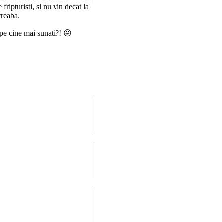
 fripturisti, si nu vin decat la
treaba.
 pe cine mai sunati?! 😛