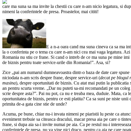
care ma suna sa ma invite la chestii cu care n-am nicio legatura, si dup
nimeni la conferintele de presa. Proastelor, mai cititi!
E a n-a oara cand ma suna cineva ca sa ma intr
la o conferinta pe o tema cu care n-am nici cea mai vaga legatura. Azi a
Romania nu stiu ce frane. Si cand o intreb de ce ma suna pe mine imi 
de biznis pentru toate service-urile din Romania!”. Asa, si?
Zice „pai am numarul dumneavoastra dintr-o baza de date care spune ca
niciodata n-am scris despre frane, despre service-uri (
decat pe blogul
masina
), despre oportunitati de biznis. Cu atat mai putin la publicat
an pentru scurta vreme. „Dar nu puteti sa-mi recomandati pe un coleg
scrie despre asta?”. Pai nu pot, ca nu e treaba mea, duduie. Mata, ca le 
oportunitatea de biznis, pentru ce esti platita? Ca sa suni pe niste unii
primita de-a gata cine stie de unde?
Acuma, pe bune, chiar nu-i invata nimeni pe piaristii lu peste ca atun
eveniment trebuie sa citeasca dracului, macar presa aia pe care o tinte
frane, si dupa aia sa-i invite numai pe aia. Ca pe restul nu-i intereseaza
conferintele de presa, nu va vine nici dracu, pentru ca aia pe care poate