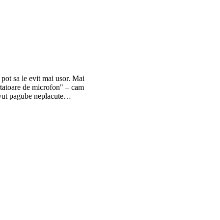
 pot sa le evit mai usor. Mai
urtatoare de microfon" – cam
m avut pagube neplacute…