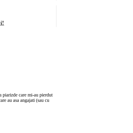
i!
a piarizde care mi-au pierdut
are au asa angajati (sau cu