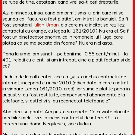
se rupe de tine, cetatean, cand vrei sa-ti ceri drepturile.
Azi dimineata, insa, cand am primit sms-ul prin care mi se
spunea ca „factura a fost platita”, am intrat la banuieli. Sa fi
fost senatorul
Iulian Urban
, ala care m-a incitat sa reziliez
contractul cu orange, cu legea lui 161/2010? Nu era el. Sa fi
fost un binefacator anonim, ca in romanele lui Hugo, care
platea ca sa ma scoata din foame? Nu era nici asta.
Pana la urma, am sunat – pe banii mei, 0,55 centi/minut – la
401, relatii cu clienti, si am intrebat: cine a platit factura si de
ce?
Duduia de la call center zice ca: „vi s-a inchis contractul de
internet, incepand cu iunie 2010 (adica data la care a intrat
in vigoare Legea 161/2010, cred), iar sumele platite pana in
august v-au fost restituite, compensand abonamentele la
telefoane, si astfel vi s-au reconectat telefoanele”.
Aha, deci se poate! Am pus-o sa repete. Ce cuvinte placute
urechilor mele: „vi s-a inchis contractul de internet!”. La
cererea unui domn Negulescu, zice duduia.
Nu stiu cine e domnul Negulescu, dar cu siguranta e unul de la