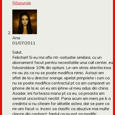
Răspunde
Ana
01/07/2011
Salut,
Felicitari! Si eu ma aflu ntr-osituatie similara, cu un
abonament facut pentru necesitatile unui call center, eu
folosinddoar 10% din optiuni. Le-am atras atentia insa
mi-au zis ca nu se poate modifica nimic. Astazi am
aflat de la u director orange, apelat prinpriete i cum ca
nu se poate modifica contractul pt ca am cumparat un
iphone de la ei, ori eu am iphne-ul meu adus din china.
Asadar, imi forteaza mana pt ca eu, ca proasta am
semnat uncontract necitit. Pana acum am mers pe b a
credinta si nu citeam for alitatile astea, dar se pare ca
mi-am facut-o. Incerc sa clasific ca abuzive mai multe
clauze din contract: faptul ca nu pot sa modific