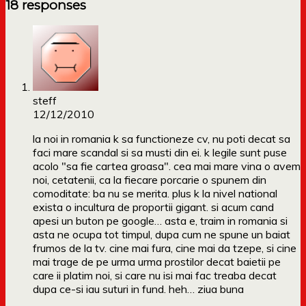
18 responses
steff
12/12/2010
la noi in romania k sa functioneze cv, nu poti decat sa
faci mare scandal si sa musti din ei. k legile sunt puse
acolo "sa fie cartea groasa". cea mai mare vina o avem
noi, cetatenii, ca la fiecare porcarie o spunem din
comoditate: ba nu se merita. plus k la nivel national
exista o incultura de proportii gigant. si acum cand
apesi un buton pe google… asta e, traim in romania si
asta ne ocupa tot timpul, dupa cum ne spune un baiat
frumos de la tv. cine mai fura, cine mai da tzepe, si cine
mai trage de pe urma urma prostilor decat baietii pe
care ii platim noi, si care nu isi mai fac treaba decat
dupa ce-si iau suturi in fund. heh… ziua buna