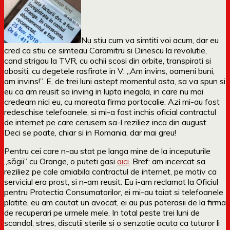
Nu stiu cum va simtiti voi acum, dar eu
cred ca stiu ce simteau Caramitru si Dinescu la revolutie,
cand strigau la TVR, cu ochii scosi din orbite, transpirati si
obositi, cu degetele rasfirate in V: „Am invins, oameni buni,
am invins!”. E, de trei luni astept momentul asta, sa va spun si
eu ca am reusit sa inving in lupta inegala, in care nu mai
credeam nici eu, cu mareata firma portocalie. Azi mi-au fost
redeschise telefoanele, si mi-a fost inchis oficial contractul
de internet pe care cerusem sa-l reziliez inca din august.
Deci se poate, chiar si in Romania, dar mai greu!
Pentru cei care n-au stat pe langa mine de la inceputurile
„săgii” cu Orange, o puteti gasi
aici
. Bref: am incercat sa
reziliez pe cale amiabila contractul de internet, pe motiv ca
serviciul era prost, si n-am reusit. Eu i-am reclamat la Oficiul
pentru Protectia Consumatorilor, ei mi-au taiat si telefoanele
platite, eu am cautat un avocat, ei au pus poterasii de la firma
de recuperari pe urmele mele. In total peste trei luni de
scandal, stres, discutii sterile si o senzatie acuta ca tuturor li