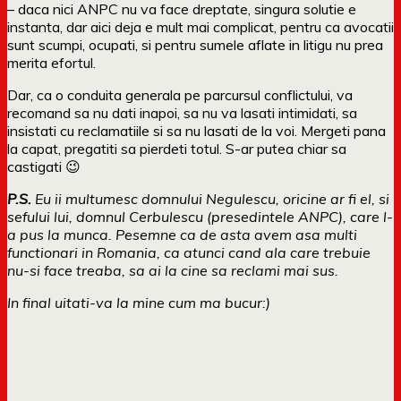
– daca nici ANPC nu va face dreptate, singura solutie e
instanta, dar aici deja e mult mai complicat, pentru ca avocatii
sunt scumpi, ocupati, si pentru sumele aflate in litigu nu prea
merita efortul.
Dar, ca o conduita generala pe parcursul conflictului, va
recomand sa nu dati inapoi, sa nu va lasati intimidati, sa
insistati cu reclamatiile si sa nu lasati de la voi. Mergeti pana
la capat, pregatiti sa pierdeti totul. S-ar putea chiar sa
castigati 😉
P.S.
Eu ii multumesc domnului Negulescu, oricine ar fi el, si
sefului lui, domnul Cerbulescu (presedintele ANPC), care l-
a pus la munca. Pesemne ca de asta avem asa multi
functionari in Romania, ca atunci cand ala care trebuie
nu-si face treaba, sa ai la cine sa reclami mai sus.
In final uitati-va la mine cum ma bucur:)