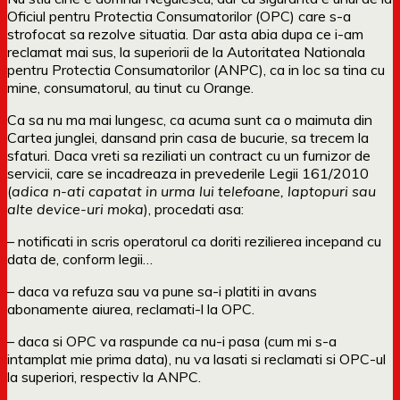
Oficiul pentru Protectia Consumatorilor (OPC) care s-a
strofocat sa rezolve situatia. Dar asta abia dupa ce i-am
reclamat mai sus, la superiorii de la Autoritatea Nationala
pentru Protectia Consumatorilor (ANPC), ca in loc sa tina cu
mine, consumatorul, au tinut cu Orange.
Ca sa nu ma mai lungesc, ca acuma sunt ca o maimuta din
Cartea junglei, dansand prin casa de bucurie, sa trecem la
sfaturi. Daca vreti sa reziliati un contract cu un furnizor de
servicii, care se incadreaza in prevederile Legii 161/2010
(
adica n-ati capatat in urma lui telefoane, laptopuri sau
alte device-uri moka
), procedati asa:
– notificati in scris operatorul ca doriti rezilierea incepand cu
data de, conform legii…
– daca va refuza sau va pune sa-i platiti in avans
abonamente aiurea, reclamati-l la OPC.
– daca si OPC va raspunde ca nu-i pasa (cum mi s-a
intamplat mie prima data), nu va lasati si reclamati si OPC-ul
la superiori, respectiv la ANPC.