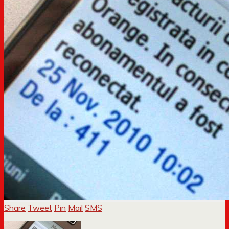
Share
Tweet
Pin
Mail
SMS