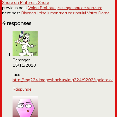
Share on Pinterest
Share
previous post
Valea Prahovei, scumpa sau de vanzare
next post
Biserica ii tine lumanarea cazinoului Vatra Dornei
4 responses
Béranger
15/11/2010
Iaca:
http://img224.imageshack.us/img224/9202/spalatezk
…
Răspunde