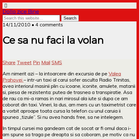
Dollo zice Bine
14/11/2010 • 4 comments
Ce sa nu faci la volan
Share
Tweet
Pin
Mail
SMS
Am nimerit azi – la intoarcere din excursia de pe
Valea
Prahovei
– intr-un taxi al carui sofer asculta Radio Trinitas,
avea interiorul masinii plin cu icoane, iconite, amulete, matanii
si, piesa de rezistenta: putea de trasnea a transpiratie. Asa
de rau ca mi-a ramas in nari mirosul ala iute si dupa ce am
coborat din taxi. Vineri, la dus, am mers cu un taximetrist care
a vorbit aproape toata cursa la telefon cu unul caruia ii
spunea „tizule”. Si nu avea hands free, sa ne intelegem.
In timpul cursei ma gandeam cat de socat ar fi omul daca i-
am spune sa traga pe dreapta si sa coboram, pe motiv ca nu