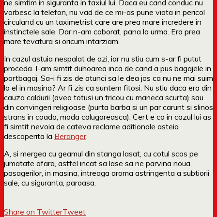
ne simtim in siguranta in taxiul lui. Daca eu cand conduc nu
vorbesc la telefon, nu vad de ce mi-as pune viata in pericol
circuland cu un taximetrist care are prea mare incredere in
instinctele sale. Dar n-am coborat, pana la urma. Era prea
mare tevatura si oricum intarziam.
In cazul astuia nespalat de azi, iar nu stiu cum s-ar fi putut
proceda. I-am simtit duhoarea inca de cand a pus bagajele in
portbagaj. Sa-i fi zis de atunci sa le dea jos ca nu ne mai suim
la el in masina? Ar fi zis ca suntem fitosi. Nu stiu daca era din
cauza caldurii (avea totusi un tricou cu maneca scurta) sau
din convingeri religioase (purta barba si un par carunt si slinos
strans in coada, moda calugareasca). Cert e ca in cazul lui as
fi simtit nevoia de cateva reclame aditionale asteia
descoperita la
Beranger
.
A, si mergea cu geamul din stanga lasat, cu cotul scos pe
jumatate afara, astfel incat sa lase sa ne parvina noua,
pasagerilor, in masina, intreaga aroma astringenta a subtiorii
sale, cu siguranta, paroasa.
Share on Twitter
Tweet