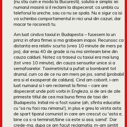
(nu stiu cum e moda la Bucuresti), solutia e simpla: iei
numarul masinii si il reclami la dispecerat: ca umbla cu
telefonul la ureche, sau ca nu se spala. Nu e sigur ca isi
va schimba comportamentul in nici unul din cazuri, dar
macar te racoresti tu.
Am luat cindva taxiul in Budapesta – fusesem la un
prinz in afara firmei si ma grabeam inapoi. Recunosc ca
distanta era relativ scurta (vreo 10 minute de mers pe
jos), dar erau 40 de grade si nu ma simteam bine din
cauza caldurii. Notez ca traseul cu taxiul era mai lung
(tot vreo 10 minute), din cauza sensurilor unice si a
semafoarelor. Taximetristul a pufait si bombanit tot
drumul, cum ca de ce nu am mers pe jos, samd (probabil
era si el exasperat de caldura). Cind am coborit, i-am
luat numarul si l-am reclamat la firma – care are
dispecerat unde poti vorbi in Engleza, si de ani de zile
primeste titlul de cea mai buna firma de taxi din
Budapesta. Initial mi-a fost rusine (ah, sfinta educatie
cu 'sa nu faci rau nimanui'), in plus e greu la virsta asta
de spart tiparul comunist in care am crescut cu 'asta e,
bine ca s-a terminat/bine ca este si asa, samd'. Dar
crede-ma, dupa ce am facut reclamatia, m-am simtit