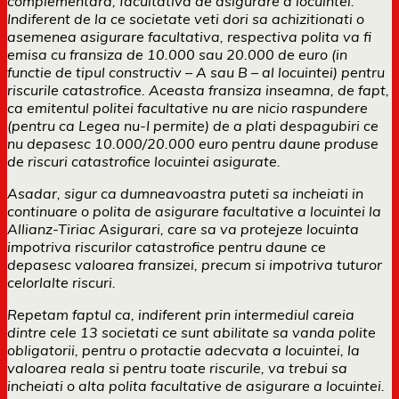
complementara, facultativa de asigurare a locuintei.
Indiferent de la ce societate veti dori sa achizitionati o
asemenea asigurare facultativa, respectiva polita va fi
emisa cu fransiza de 10.000 sau 20.000 de euro (in
functie de tipul constructiv – A sau B – al locuintei) pentru
riscurile catastrofice. Aceasta fransiza inseamna, de fapt,
ca emitentul politei facultative nu are nicio raspundere
(pentru ca Legea nu-I permite) de a plati despagubiri ce
nu depasesc 10.000/20.000 euro pentru daune produse
de riscuri catastrofice locuintei asigurate.
Asadar, sigur ca dumneavoastra puteti sa incheiati in
continuare o polita de asigurare facultative a locuintei la
Allianz-Tiriac Asigurari, care sa va protejeze locuinta
impotriva riscurilor catastrofice pentru daune ce
depasesc valoarea fransizei, precum si impotriva tuturor
celorlalte riscuri.
Repetam faptul ca, indiferent prin intermediul careia
dintre cele 13 societati ce sunt abilitate sa vanda polite
obligatorii, pentru o protactie adecvata a locuintei, la
valoarea reala si pentru toate riscurile, va trebui sa
incheiati o alta polita facultative de asigurare a locuintei.