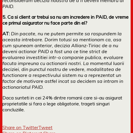
reconsideram decizia noastra de a fi deveni membru al
PAID.
5. Ca si client ar trebui sa nu am incredere in PAID, de vreme
ce primul asigurator nu face parte din el?
AT:
Din pacate, nu ne putem permite sa raspundem la
aceasta intrebare. Dorim totusi sa mentionam ca, asa
cum spuneam anterior, decizia Allianz-Tiriac de a nu
deveni actionar PAID a fost una ce tine strict de
evaluarea investitiei intr-o companie publica, evaluare
facuta impreuna cu actionarii nostri. La momentul luarii
deciziei, din punctul nostru de vedere, modalitatea de
functionare a respectivului sistem nu a reprezentat un
factor de motivare astfel incat sa decidem sa intram in
actionariatul PAID.
Daca sunteti in cei 24% dintre romanii care si-au asigurat
proprietatile si fara o lege obligatorie, trageti singuri
concluziile
.
Share on Twitter
Tweet