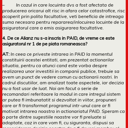
–
In cazul in care locuinta dvs a fost afectata de
producerea oricarui alt risc in afara celor catastrofice, risc
acoperit prin polita facultative, veti beneficia de intreaga
suma necesara pentru repararea/inlocuirea locuinte de la
asiguratorul care a emis asigurarea facultative.
4. De ce Alianz nu s-a inscris in PAID, de vreme ce este
asiguratorul nr 1 de pe piata romaneasca?
AT:
In ceea ce priveste intrarea in PAID la momentul
constituirii acestei entitati, am prezentat actionarilor
situatia, pentru ca atunci cand este vorba despre
realizarea unor investitii in companii publice, trebuie sa
avem un punct de vedere comun cu actionarii nostri. In
cadrul discutiilor, am analizat toate aspectele, iar decizia
nu a fost usor de luat. Noi am facut o serie de
recomandari referitoare la modul in care intregul sistem
ar putea fi imbunatatit si dezvoltat in viitor, propuneri
care ar fi transformat programul intr-unul care ar fi
motivat intrarea noastra in actionariatul PAID. Speram ca
o parte dintre sugestiile noastre vor fi preluate si
adoptate, caz in care vom fi, cu siguranta, dispusi sa