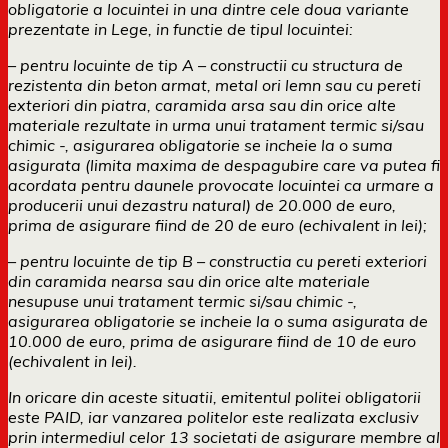
obligatorie a locuintei in una dintre cele doua variante
prezentate in Lege, in functie de tipul locuintei:
– pentru locuinte de tip A – constructii cu structura de
rezistenta din beton armat, metal ori lemn sau cu pereti
exteriori din piatra, caramida arsa sau din orice alte
materiale rezultate in urma unui tratament termic si/sau
chimic -, asigurarea obligatorie se incheie la o suma
asigurata (limita maxima de despagubire care va putea fi
acordata pentru daunele provocate locuintei ca urmare a
producerii unui dezastru natural) de 20.000 de euro,
prima de asigurare fiind de 20 de euro (echivalent in lei);
– pentru locuinte de tip B – constructia cu pereti exteriori
din caramida nearsa sau din orice alte materiale
nesupuse unui tratament termic si/sau chimic -,
asigurarea obligatorie se incheie la o suma asigurata de
10.000 de euro, prima de asigurare fiind de 10 de euro
(echivalent in lei).
In oricare din aceste situatii, emitentul politei obligatorii
este PAID, iar vanzarea politelor este realizata exclusiv
prin intermediul celor 13 societati de asigurare membre al