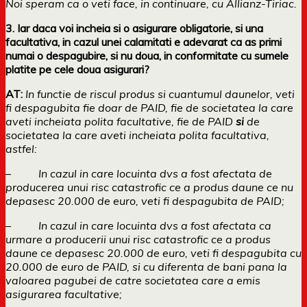
Noi speram ca o veti face, in continuare, cu Allianz-Tiriac.
3. Iar daca voi incheia si o asigurare obligatorie, si una
facultativa, in cazul unei calamitati e adevarat ca as primi
numai o despagubire, si nu doua, in conformitate cu sumele
platite pe cele doua asigurari?
AT:
In functie de riscul produs si cuantumul daunelor, veti
fi despagubita fie doar de PAID, fie de societatea la care
aveti incheiata polita facultative, fie de PAID
si
de
societatea la care aveti incheiata polita facultativa,
astfel:
–
In cazul in care locuinta dvs a fost afectata de
producerea unui risc catastrofic ce a produs daune ce nu
depasesc 20.000 de euro, veti fi despagubita de PAID;
–
In cazul in care locuinta dvs a fost afectata ca
urmare a producerii unui risc catastrofic ce a produs
daune ce depasesc 20.000 de euro, veti fi despagubita cu
20.000 de euro de PAID, si cu diferenta de bani pana la
valoarea pagubei de catre societatea care a emis
asigurarea facultative;