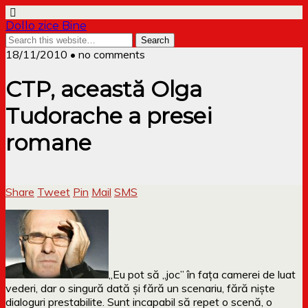
Dollo zice Bine
18/11/2010 • no comments
CTP, această Olga
Tudorache a presei
romane
Share
Tweet
Pin
Mail
SMS
„Eu pot să „joc” în faţa camerei de luat
vederi, dar o singură dată şi fără un scenariu, fără nişte
dialoguri prestabilite. Sunt incapabil să repet o scenă, o