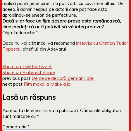
replică până „iese bine”, nu pot vorbi cu cuvintele altuia. De
aceea, îi admir nespus pe actorii care pot face asta,
apropiindu-se uneori de perfecţiune.
Dacă s-ar face un film despre presa asta românească,
cine credeţi că ar fi potrivit să vă interpreteze?
Olga Tudorache.”
Daca nu l-ai citit inca, va recomand
interviul cu Cristian Tudor
Popescu
, cinefilul, din Adevarul.
Share on Twitter
Tweet
Share on Pinterest
Share
previous post
De ce se declară germanii atei
next post
Film moka la Make a joi
Lasă un răspuns
Adresa ta de email nu va fi publicată.
Câmpurile obligatorii
sunt marcate cu
*
Comentariu
*