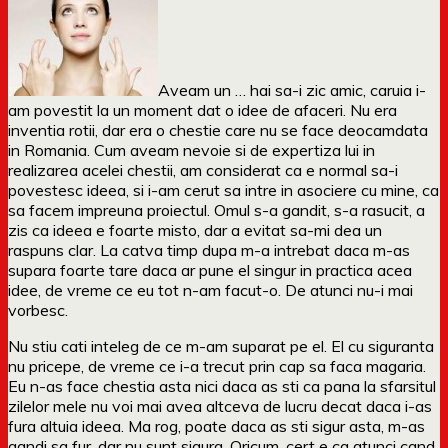
Aveam un … hai sa-i zic amic, caruia i-
am povestit la un moment dat o idee de afaceri. Nu era
inventia rotii, dar era o chestie care nu se face deocamdata
in Romania. Cum aveam nevoie si de expertiza lui in
realizarea acelei chestii, am considerat ca e normal sa-i
povestesc ideea, si i-am cerut sa intre in asociere cu mine, ca
sa facem impreuna proiectul. Omul s-a gandit, s-a rasucit, a
zis ca ideea e foarte misto, dar a evitat sa-mi dea un
raspuns clar. La catva timp dupa m-a intrebat daca m-as
supara foarte tare daca ar pune el singur in practica acea
idee, de vreme ce eu tot n-am facut-o. De atunci nu-i mai
vorbesc.
Nu stiu cati inteleg de ce m-am suparat pe el. El cu siguranta
nu pricepe, de vreme ce i-a trecut prin cap sa faca magaria.
Eu n-as face chestia asta nici daca as sti ca pana la sfarsitul
zilelor mele nu voi mai avea altceva de lucru decat daca i-as
fura altuia ideea. Ma rog, poate daca as sti sigur asta, m-as
gandi sa fur, dar nu sunt sigura. Oricum, cert e ca atunci cand