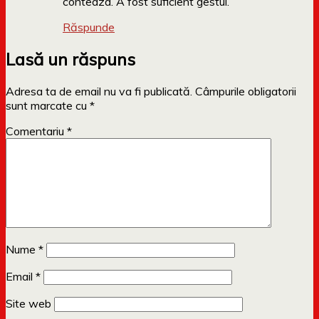
conteaza. A fost suficient gestul.
Răspunde
Lasă un răspuns
Adresa ta de email nu va fi publicată.
Câmpurile obligatorii
sunt marcate cu
*
Comentariu
*
Nume
*
Email
*
Site web