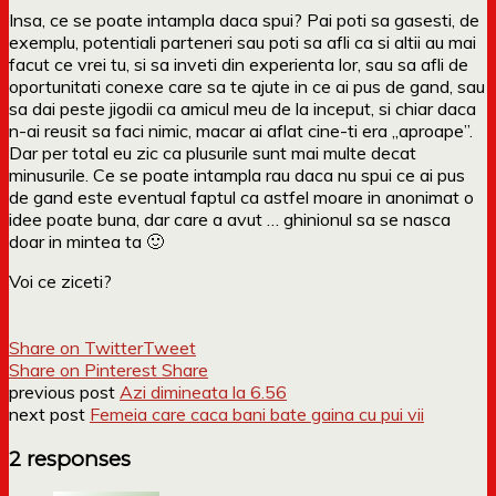
Insa, ce se poate intampla daca spui? Pai poti sa gasesti, de
exemplu, potentiali parteneri sau poti sa afli ca si altii au mai
facut ce vrei tu, si sa inveti din experienta lor, sau sa afli de
oportunitati conexe care sa te ajute in ce ai pus de gand, sau
sa dai peste jigodii ca amicul meu de la inceput, si chiar daca
n-ai reusit sa faci nimic, macar ai aflat cine-ti era „aproape”.
Dar per total eu zic ca plusurile sunt mai multe decat
minusurile. Ce se poate intampla rau daca nu spui ce ai pus
de gand este eventual faptul ca astfel moare in anonimat o
idee poate buna, dar care a avut … ghinionul sa se nasca
doar in mintea ta 🙂
Voi ce ziceti?
Share on Twitter
Tweet
Share on Pinterest
Share
previous post
Azi dimineata la 6.56
next post
Femeia care caca bani bate gaina cu pui vii
2 responses