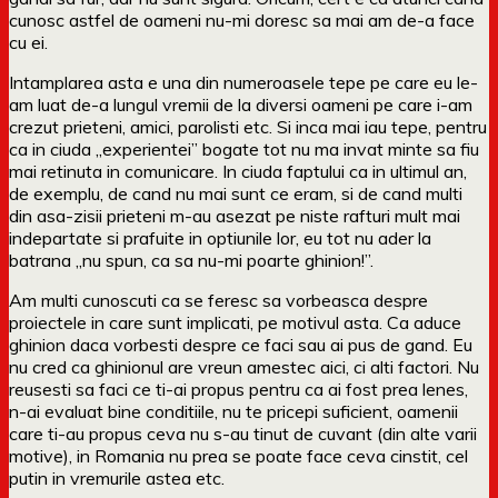
cunosc astfel de oameni nu-mi doresc sa mai am de-a face
cu ei.
Intamplarea asta e una din numeroasele tepe pe care eu le-
am luat de-a lungul vremii de la diversi oameni pe care i-am
crezut prieteni, amici, parolisti etc. Si inca mai iau tepe, pentru
ca in ciuda „experientei” bogate tot nu ma invat minte sa fiu
mai retinuta in comunicare. In ciuda faptului ca in ultimul an,
de exemplu, de cand nu mai sunt ce eram, si de cand multi
din asa-zisii prieteni m-au asezat pe niste rafturi mult mai
indepartate si prafuite in optiunile lor, eu tot nu ader la
batrana „nu spun, ca sa nu-mi poarte ghinion!”.
Am multi cunoscuti ca se feresc sa vorbeasca despre
proiectele in care sunt implicati, pe motivul asta. Ca aduce
ghinion daca vorbesti despre ce faci sau ai pus de gand. Eu
nu cred ca ghinionul are vreun amestec aici, ci alti factori. Nu
reusesti sa faci ce ti-ai propus pentru ca ai fost prea lenes,
n-ai evaluat bine conditiile, nu te pricepi suficient, oamenii
care ti-au propus ceva nu s-au tinut de cuvant (din alte varii
motive), in Romania nu prea se poate face ceva cinstit, cel
putin in vremurile astea etc.