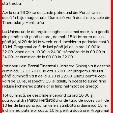
stă treaba:
Azi la ora 16.00 se deschide patinoarul din Parcul Unirii,
adică în fața magazinului. Duminică vor fi deschise și cele din
Tineretului și Herăstrău.
La Unirea
, unde de regula e inghesuiala mai mare, s-a gandit
din primăria să pună un preț de mall: 15 lei intrarea de luni
până joi, și 20 de lei în week-end. Închirierea patinelor costă
10 lei. Programul va fi de luni până joi de la ora 10.00 la
22.00, vineri de la 10.00 la 24.00, sâmbăta de la 09.00 la
24.00, iar duminica de la 09.00 la 22.00.
Patinoarul din
Parcul Tineretului
(intrarea Șincai) va fi deschis
duminică, 12.12.2010, la ora 15.00, iar programul de luni
până duminică va fi de la 9.30 la 22.00. Biletul pentru copii
va fi de 10 lei, respectiv 15 lei adulți, în această sumă fiind
incluse închirierea patinelor si timp nelimitat pe gheață.
Tot duminică, se deschide începând cu ora 16.00 și
patinoarul din
Parcul Herăstrău
, unde taxa de acces va fi de
10 lei, de luni până joi, iar vineri, sâmbătă și duminică 15 lei.
Închirierea patinelor costă 10 lei pentru două ore. Programul