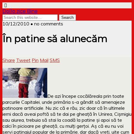
Dollo zice Bine
10/12/2010 • no comments
În patine să alunecăm
Share
Tweet
Pin
Mail
SMS
De azi începe cocălăreala prin toate
parcurile Capitalei, unde primăria s-a gândit să amenajeze
patinoare artificiale. Nu zic că e rău, zic doar că în ultimele
ierni dacă aveai poftă să te dai pe gheață în Unirea, Cișmigiu
sau aiurea, trebuia să stai la coadă la patine și apoi să te
calci în picioare pe gheață, cu mulți gerțoi. Aș că eu nu voi
servi patinajul popular de la primărie, dar dacă vreți, uite cum