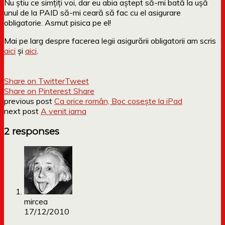
Nu știu ce simțiți voi, dar eu abia aștept să-mi bată la ușă
unul de la PAID să-mi ceară să fac cu el asigurare
obligatorie. Asmut pisica pe el!
Mai pe larg despre facerea legii asigurării obligatorii am scris
aici
și
aici
.
Share on Twitter
Tweet
Share on Pinterest
Share
previous post
Ca orice român, Boc cosește la iPad
next post
A venit iarna
2 responses
mircea
17/12/2010