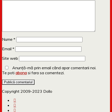
Nume
*
Email
*
Site web
Anunță-mă prin email când apar comentarii noi.
Te poti
abona
si fara sa comentezi.
Copyright 2009-2023 Dollo