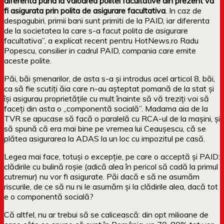
diferenta pana la valoarea politei facultative din prezent va
fi asigurata prin polita de asigurare facultativa
. In caz de
despagubiri, primii bani sunt primiti de la PAID, iar diferenta
de la societatea la care s-a facut polita de asigurare
facultativa”, a explicat recent pentru HotNews.ro Radu
Popescu, consilier in cadrul PAID, compania care emite
aceste polite.
Păi, băi șmenarilor, de asta s-a și introdus acel articol 8, băi,
ca să fie scutiți ăia care n-au așteptat pomană de la stat și
își asigurau proprietățile cu mult înainte să vă treziți voi să
faceți din asta o „componentă socială”. Madama aia de la
TVR se apucase să facă o paralelă cu RCA-ul de la mașini, și
să spună că era mai bine pe vremea lui Ceaușescu, că se
plătea asigurarea la ADAS la un loc cu impozitul pe casă.
Legea mai face, totuși o excepție, pe care o acceptă și PAID:
clădirile cu bulină roșie (adică alea în pericol să cadă la primul
cutremur) nu vor fi asigurate. Păi dacă e să ne asumăm
riscurile, de ce să nu ni le asumăm și la clădirile alea, dacă tot
e o componentă socială?
Că altfel, nu ar trebui să se calicească: din opt milioane de