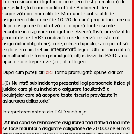
Legea asigurării obligatorii a locuinței a fost promulgată de
președinte, în forma modificată de Parlament, de o
surprinzătoare normalitate. Mai exact, sunt scutiți de
asigurarea obligatorie (de 10-20 de euro) proprietarii care au
deja o asigurare facultativă ce acoperă toate riscurile
enunțate în asigurarea obligatorie. Aseară, însă, am văzut la
jurnalul de pe TVR2 o individă care lucrează in sistemul
asigurărilor obligatorii și care, culmea tupeului, s-a apucat să
explice ea cum trebuie
interpretată
legea. Ulterior am citit că,
nemulțumiți de forma promulgată, alți indivizi din PAID s-au
apucat să intrepreteze și ei, al fel legea.
După cum puteți citi
aici
, forma promulgată spune clar că:
„(8)
Nu intră sub incidenţa prezentei legi persoanele fizice şi
juridice care şi-au încheiat o asigurare facultativă a
locuinţelor care să acopere toate riscurile prevăzute în
asigurarea obligatorie
.”
Interpretarea ăstora din PAID sună așa:
„
Atunci cand se reinnoieste asigurarea facultativa a locuintei
se face mai intai o asigurare obligatorie de 20.000 de euro si