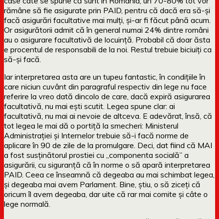
case câte se spune că sunt în România, un 70-80% tot vor
rămâne să fie asigurate prin PAID, pentru că dacă era să-și
facă asigurări facultative mai mulți, și-ar fi făcut până acum.
Or asigurătorii admit că în general numai 24% dintre români
au o asigurare facultativă de locuință. Probabil că doar ăsta
e procentul de responsabili de la noi. Restul trebuie biciuiți ca
să-și facă.
Iar interpretarea asta are un tupeu fantastic, în condițiile în
care niciun cuvânt din paragraful respectiv din lege nu face
referire la vreo dată dincolo de care, dacă expiră asigurarea
facultativă, nu mai ești scutit. Legea spune clar: ai
facultativă, nu mai ai nevoie de altceva. E adevărat, însă, că
tot legea le mai dă o portiță la smecheri: Ministerul
Administrației și Internelor trebuie să-i facă norme de
aplicare în 90 de zile de la promulgare. Deci, dat fiind că MAI
a fost susținătorul prostiei cu „componenta socială” a
asigurării, cu siguranță că în norme o să apară interpretarea
PAID. Ceea ce înseamnă că degeaba au mai schimbat legea,
și degeaba mai avem Parlament. Bine, știu, o să ziceți că
oricum îl avem degeaba, dar uite că rar mai comite și câte o
lege normală.