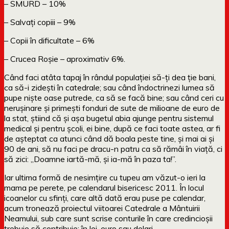
– SMURD – 10%
– Salvați copiii – 9%
– Copii în dificultate – 6%
– Crucea Roșie – aproximativ 6%.
Când faci atâta tapaj în rândul populației să-ți dea ție bani,
ca să-i zidești în catedrale; sau când îndoctrinezi lumea să
pupe niște oase putrede, ca să se facă bine; sau când ceri cu
nerușinare și primești fonduri de sute de milioane de euro de
la stat, știind că și așa bugetul abia ajunge pentru sistemul
medical și pentru școli, ei bine, după ce faci toate astea, ar fi
de așteptat ca atunci când dă boala peste tine, și mai ai și
90 de ani, să nu faci pe dracu-n patru ca să rămâi în viață, ci
să zici: „Doamne iartă-mă, și ia-mă în paza ta!”.
Iar ultima formă de nesimțire cu tupeu am văzut-o ieri la
mama pe perete, pe calendarul bisericesc 2011. În locul
icoanelor cu sfinți, care altă dată erau puse pe calendar,
acum tronează proiectul viitoarei Catedrale a Mântuirii
Neamului, sub care sunt scrise conturile în care credincioșii
trebuie să contribuie: în lei, euro sau dolari.