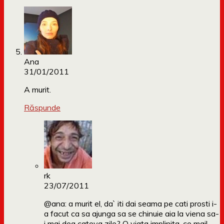
Ana
31/01/2011
A murit.
Răspunde
rk
23/07/2011
@ana: a murit el, da` iti dai seama pe cati prosti i-
a facut ca sa ajunga sa se chinuie aia la viena sa-
i mai dea cateva zile? O viata implinita, ce mai!