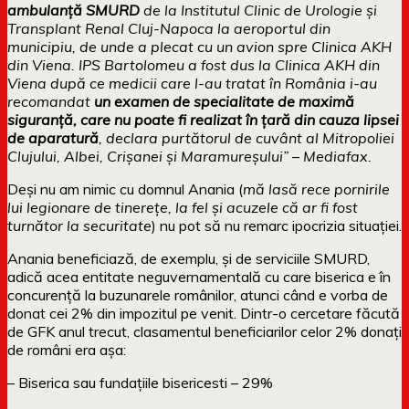
ambulanţă SMURD
de la Institutul Clinic de Urologie şi
Transplant Renal Cluj-Napoca la aeroportul din
municipiu, de unde a plecat cu un avion spre Clinica AKH
din Viena. IPS Bartolomeu a fost dus la Clinica AKH din
Viena după ce medicii care l-au tratat în România i-au
recomandat
un examen de specialitate de maximă
siguranţă, care nu poate fi realizat în ţară din cauza lipsei
de aparatură
, declara purtătorul de cuvânt al Mitropoliei
Clujului, Albei, Crişanei şi Maramureşului” – Mediafax.
Deși nu am nimic cu domnul Anania (
mă lasă rece pornirile
lui legionare de tinerețe, la fel și acuzele că ar fi fost
turnător la securitate
) nu pot să nu remarc ipocrizia situației.
Anania beneficiază, de exemplu, și de serviciile SMURD,
adică acea entitate neguvernamentală cu care biserica e în
concurență la buzunarele românilor, atunci când e vorba de
donat cei 2% din impozitul pe venit. Dintr-o cercetare făcută
de GFK anul trecut, clasamentul beneficiarilor celor 2% donați
de români era așa:
– Biserica sau fundațiile bisericesti – 29%