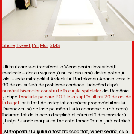
Share
Tweet
Pin
Mail
SMS
Ultimul care s-a transferat la Viena pentru investigații
medicale – dar cu siguranță nu cel din urmă dintre potenții
zilei – este mitropolitul Ardealului, Bartolomeu Anania, care la
90 de ani suferă de probleme cardiace. Judecând după
numărul bisericilor construite în curţile spitalelor
din România,
şi după
fondurile pe care BOR le-a supt în ultimii 20 de ani de
la buget
, ar fi fost de așteptat ca măcar propovăduitorii lui
Dumnezeu să se lase pe mâna Lui la ananghie, nu să ceară
îndurare tot de la acea disciplină al cărei rol îl desconsideră –
știința. Și unde mai pui că fac asta taman într-o țară catolică.
„Mitropolitul Clujului a fost transportat, vineri seară, cu o