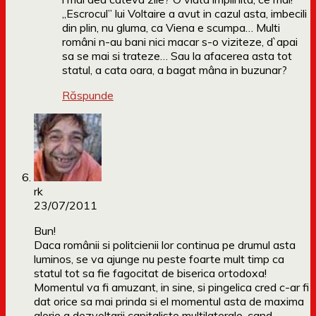
„Escrocul” lui Voltaire a avut in cazul asta, imbecili
din plin, nu gluma, ca Viena e scumpa… Multi
români n-au bani nici macar s-o viziteze, d`apai
sa se mai si trateze… Sau la afacerea asta tot
statul, a cata oara, a bagat mâna in buzunar?
Răspunde
rk
23/07/2011
Bun!
Daca românii si politcienii lor continua pe drumul asta
luminos, se va ajunge nu peste foarte mult timp ca
statul tot sa fie fagocitat de biserica ortodoxa!
Momentul va fi amuzant, in sine, si pingelica cred c-ar fi
dat orice sa mai prinda si el momentul asta de maxima
glorie a dezvoltarii capitaliste multilaterale, cand