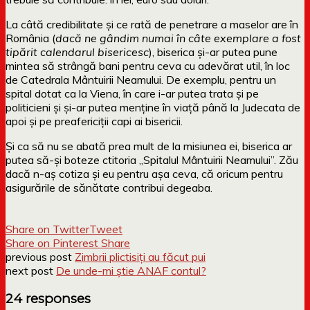
La câtă credibilitate și ce rată de penetrare a maselor are în
România (
dacă ne gândim numai în câte exemplare a fost
tipărit calendarul bisericesc
), biserica și-ar putea pune
mintea să strângă bani pentru ceva cu adevărat util, în loc
de Catedrala Mântuirii Neamului. De exemplu, pentru un
spital dotat ca la Viena, în care i-ar putea trata și pe
politicieni și și-ar putea menține în viață până la Judecata de
apoi și pe preafericiții capi ai bisericii.
Și ca să nu se abată prea mult de la misiunea ei, biserica ar
putea să-și boteze ctitoria „Spitalul Mântuirii Neamului”. Zău
dacă n-aș cotiza și eu pentru așa ceva, că oricum pentru
asigurările de sănătate contribui degeaba.
Share on Twitter
Tweet
Share on Pinterest
Share
previous post
Zimbrii plictisiți au făcut pui
next post
De unde-mi știe ANAF contul?
24 responses