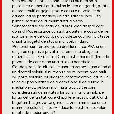
sa o astupe. Faptul ca primariile nu au bani sa-si
plateasca oamenii ar trebui sa le dea de gandit, poate
au prea multi angajati, poate ca nu e nevoie de doi
oameni ca sa porneasca un calculator si inca 3 sa
plimbe hartiile de la imprimanta la xerox.
Sanateatea si educatia de la stat, alea despre care
domnul Popescu zice ca sunt gratuite, ne costa de ne
rup. Cine nu e de acord, sa calculeze cati bani plateste
anual la bugetul de stat si mai vorbim dupa.
Personal, sunt enervata ca desi lucrez ca PFA si am
asigurari si pensie privata, sistemul ma obliga sa
cotizez si la cele de stat. Care costa mai mult decat la
privat si de care pana una-alta nu beneficiez.
Cat despre solidaritate – e usor sa vorbesti asa cand ai
un ditamai salariu si nu trebuie sa muncesti prea mult.
Nu pot fi solidara cu bugetarii care fac greva, dar nu iau
in calcul posibilitatea de a demisiona si de a lucra in
mediul privat, pe bani mai multi. Sau cu cei care
considera sub demnitatea lor sa isi mai ia un job, pe
langa cel de la stat, care chipurile e prost platit. Cand
bugetarii fac greva, se gandesc vreun minut ca orice
marire de salariu la stat va duce la cresterea taxelor
platite de mediul privat?