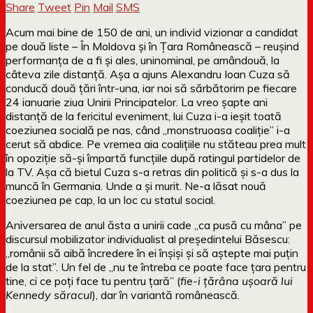
Share
Tweet
Pin
Mail
SMS
Acum mai bine de 150 de ani, un individ vizionar a candidat
pe două liste – În Moldova și în Țara Românească – reușind
performanța de a fi și ales, uninominal, pe amândouă, la
câteva zile distanță. Așa a ajuns Alexandru Ioan Cuza să
conducă două țări într-una, iar noi să sărbătorim pe fiecare
24 ianuarie ziua Unirii Principatelor. La vreo șapte ani
distanță de la fericitul eveniment, lui Cuza i-a ieșit toată
coeziunea socială pe nas, când „monstruoasa coaliție” i-a
cerut să abdice. Pe vremea aia coalițiile nu stăteau prea mult
în opoziție să-și împartă funcțiile după ratingul partidelor de
la TV. Așa că bietul Cuza s-a retras din politică și s-a dus la
muncă în Germania. Unde a și murit. Ne-a lăsat nouă
coeziunea pe cap, la un loc cu statul social.
Aniversarea de anul ăsta a unirii cade „ca pusă cu mâna” pe
discursul mobilizator individualist al președintelui Băsescu:
„românii să aibă încredere în ei înșiși și să aștepte mai puțin
de la stat”. Un fel de „nu te întreba ce poate face țara pentru
tine, ci ce poți face tu pentru țară” (
fie-i țărâna ușoară lui
Kennedy săracul
), dar în variantă românească.