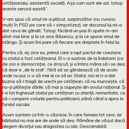
cetățeanului, asistentă socială. Așa cum sunt ele azi, totuși
aceste servicii există”.
V-am spus că omul mi-a plăcut, surprinzător (
nu cunosc
mulți în PSD pe care să-i simpatizez
), iar discursul lui mi-a
dat ceva de gândit. Totuși, făcând un pas în spate m-am
uitat mai bine și la ce zice Băsescu, și la ce spune omul de
stânga. Și acum îmi pare că fiecare are dreptate în felul lui.
Pentru că, aș zice eu, primul care a rupt pactul de coeziune
cu statul a fost cetățeanul. El s-a sustras de la îndatoriri (
ca
de aia e democrație, ce dracu!
) și a întins mâna să i se dea,
că doar e „de la stat”, fără să se gândească că de acolo
unde nu pui, n-o să mai ai ce să iei. Statul, nici el n-a dat
buzna să-l tragă de urechi pe cetățean, că nu muncește, că
nu-și plătește dările, că mai și ciupește din avutul național. Și
l-a tot înghesuit statul pe cetățean cu atenții, nemeritate, ca
să-i cumpere voturile pentru politicieni, până când a ajuns la
fundul sacului.
Acum suntem ca într-o căsnicie, în care femeia tot cere, iar
bărbatul nu mai are de unde să dea. Rămâne de văzut dacă
alegem divorțul sau dragostea cu sila. Deocamdată