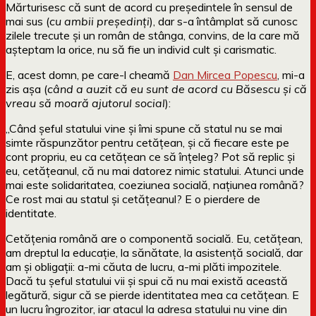
Mărturisesc că sunt de acord cu președintele în sensul de
mai sus (
cu ambii președinți
), dar s-a întâmplat să cunosc
zilele trecute și un român de stânga, convins, de la care mă
așteptam la orice, nu să fie un individ cult și carismatic.
E, acest domn, pe care-l cheamă
Dan Mircea Popescu
, mi-a
zis așa (
când a auzit că eu sunt de acord cu Băsescu și că
vreau să moară ajutorul social
):
„Când șeful statului vine și îmi spune că statul nu se mai
simte răspunzător pentru cetățean, și că fiecare este pe
cont propriu, eu ca cetățean ce să înțeleg? Pot să replic și
eu, cetățeanul, că nu mai datorez nimic statului. Atunci unde
mai este solidaritatea, coeziunea socială, națiunea română?
Ce rost mai au statul și cetățeanul? E o pierdere de
identitate.
Cetățenia română are o componentă socială. Eu, cetățean,
am dreptul la educație, la sănătate, la asistență socială, dar
am și obligații: a-mi căuta de lucru, a-mi plăti impozitele.
Dacă tu șeful statului vii și spui că nu mai există această
legătură, sigur că se pierde identitatea mea ca cetățean. E
un lucru îngrozitor, iar atacul la adresa statului nu vine din