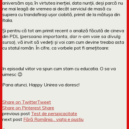
aniversăm așa, în virtutea inerției, data nunții, deși parcă nu
ne mai leagă de vremea ai decât serviciul de masă cu
supiera cu trandafirași ușor ciobită, primit de la mătușa din
Italia.
Și pentru că tot am primit recent o analiză făcută de cineva
din PDL (
persoana importanta, dar n-am voie sa divulg
sursa
), vă invit să vedeți și voi cam cum devine treaba asta
cu statul român. În cifre, ca vorbele pot fi amețitoare:
In episodul viitor va spun cum stam cu educatia. O sa va
uimesc 😉
Pana atunci, Happy Unirea va doresc!
Share on Twitter
Tweet
Share on Pinterest
Share
previous post
Test de perspicacitate
next post
Fără România... viața e pustiu