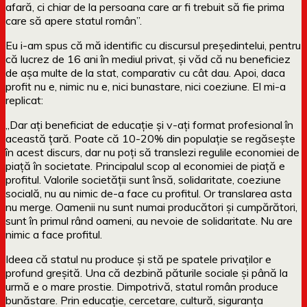
afară, ci chiar de la persoana care ar fi trebuit să fie prima
care să apere statul român”.
Eu i-am spus că mă identific cu discursul președintelui, pentru
că lucrez de 16 ani în mediul privat, și văd că nu beneficiez
de așa multe de la stat, comparativ cu cât dau. Apoi, daca
profit nu e, nimic nu e, nici bunastare, nici coeziune. El mi-a
replicat:
„Dar ați beneficiat de educație și v-ați format profesional în
această țară. Poate că 10-20% din populație se regăsește
în acest discurs, dar nu poți să translezi regulile economiei de
piață în societate. Principalul scop al economiei de piață e
profitul. Valorile societății sunt însă, solidaritate, coeziune
socială, nu au nimic de-a face cu profitul. Or translarea asta
nu merge. Oamenii nu sunt numai producători și cumpărători,
sunt în primul rând oameni, au nevoie de solidaritate. Nu are
nimic a face profitul.
Ideea că statul nu produce și stă pe spatele privaților e
profund greșită. Una că dezbină păturile sociale și până la
urmă e o mare prostie. Dimpotrivă, statul român produce
bunăstare. Prin educație, cercetare, cultură, siguranța