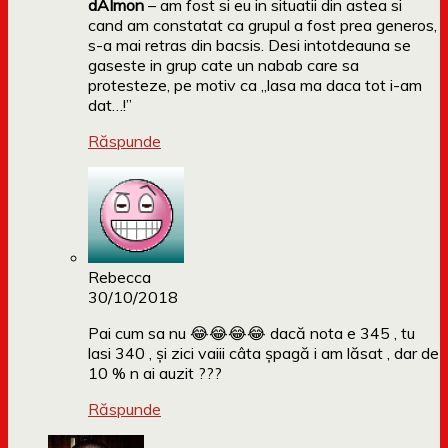
dAImon
– am fost si eu in situatii din astea si
cand am constatat ca grupul a fost prea generos,
s-a mai retras din bacsis. Desi intotdeauna se
gaseste in grup cate un nabab care sa
protesteze, pe motiv ca „lasa ma daca tot i-am
dat…!”
Răspunde
Rebecca
30/10/2018
Pai cum sa nu 😂😂😂😂 dacă nota e 345 , tu
lasi 340 , și zici vaiii câta șpagă i am lăsat , dar de
10 % n ai auzit ???
Răspunde