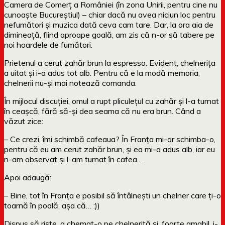
Camera de Comerț a României (în zona Unirii, pentru cine nu
cunoaște Bucureștiul) – chiar dacă nu avea niciun loc pentru
nefumători și muzica dată ceva cam tare. Dar, la ora aia de
dimineață, fiind aproape goală, am zis că n-or să tabere pe
noi hoardele de fumători.
Prietenul a cerut zahăr brun la espresso. Evident, chelnerița
a uitat și i-a adus tot alb. Pentru că e la modă memoria,
chelnerii nu-și mai notează comanda.
În mijlocul discuției, omul a rupt pliculețul cu zahăr și l-a turnat
în ceașcă, fără să-și dea seama că nu era brun. Când a
văzut zice:
– Ce crezi, îmi schimbă cafeaua? În Franța mi-ar schimba-o,
pentru că eu am cerut zahăr brun, și ea mi-a adus alb, iar eu
n-am observat și l-am turnat în cafea…
Apoi adaugă:
– Bine, tot în Franța e posibil să întâlnești un chelner care ți-o
toarnă în poală, așa că… :))
Dispus să riște, a chemat-o pe chelneriță și, foarte amabil, i-