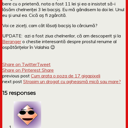
bere cu o prietenă, nota a fost 11 lei și ea a insistat să-i
lăsăm chelneriței 3 lei bacșiș. Eu mă gândisem la doi lei. Unul
eu și unul ea. Cică aș fi zgârcită.
Voi ce ziceți, cam cât lăsați bacșiș la cârciumă?
UPDATE: azi a fost ziua chelnerilor, că am descoperit și la
Beranger
o chestie interesantă despre prostul renume al
ospătărițelor în Valahia 😉
Share on Twitter
Tweet
Share on Pinterest
Share
previous post
Cum arata o poza de 17 gigapixeli
next post
Stropim un drogat cu agheasmă mică sau mare?
15 responses