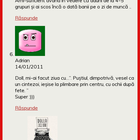
Arhi-suficient având în vedere că aduni de la 4-5
grupuri şi ai scos încă o dată banii pe o zi de muncă ..
Răspunde
Adrian
14/01/2011
Doll, mi-ai facut ziua cu…”. Puștiul, dimpotrivă, vesel ca
un cintezoi, ieșise la plimbare prin centru, cu ochii după
fete. ”
Super :)))
Răspunde