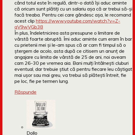
când totul este în regulă, dintr-o dată îşi aduc aminte
că oricum sunt plătiţi cu un salariu aşa că ar trebui să-şi
facă treaba. Pentru cei care gândesc aşa, le recomand
acest clip
https://www.youtube.com/watch?v=Z-
qV9wVGb38
În plus, îndeletnicirea asta presupune o limitare de
vârstă foarte abruptă. Îmi aduc aminte cum eram în bar
cu prietenii mei şi le-am spus că ar cam fi timpul să o
ştergem de acolo, asta după ce citisem un anunţ de
angajare cu limita de vârstă de 25 de ani, noi aveam
cam 26-30 pe vremea aia. Bani mulţi întâlneşti cluburi
eventual, dar trebuie ştiut că pentru fiecare leu câştigat
mai uşor sau mai greu, va trebui să plăteşti întreit, fie
pe loc, fie pe termen lung.
Răspunde
Dollo