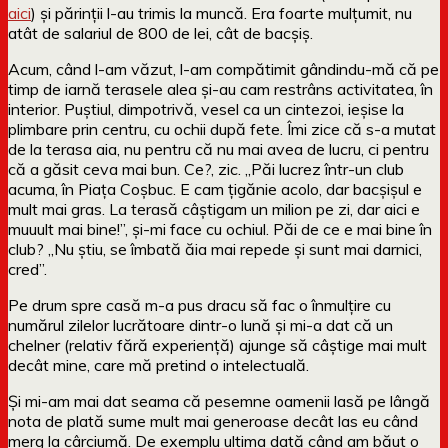
aici
) și părinții l-au trimis la muncă. Era foarte mulțumit, nu
atât de salariul de 800 de lei, cât de bacșiș.
Acum, când l-am văzut, l-am compătimit gândindu-mă că pe
timp de iarnă terasele alea și-au cam restrâns activitatea, în
interior. Puștiul, dimpotrivă, vesel ca un cintezoi, ieșise la
plimbare prin centru, cu ochii după fete. Îmi zice că s-a mutat
de la terasa aia, nu pentru că nu mai avea de lucru, ci pentru
că a găsit ceva mai bun. Ce?, zic. „Păi lucrez într-un club
acuma, în Piața Coșbuc. E cam țigănie acolo, dar bacșișul e
mult mai gras. La terasă câștigam un milion pe zi, dar aici e
muuult mai bine!”, și-mi face cu ochiul. Păi de ce e mai bine în
club? „Nu știu, se îmbată ăia mai repede și sunt mai darnici,
cred”.
Pe drum spre casă m-a pus dracu să fac o înmulțire cu
numărul zilelor lucrătoare dintr-o lună și mi-a dat că un
chelner (relativ fără experiență) ajunge să câștige mai mult
decât mine, care mă pretind o intelectuală.
Și mi-am mai dat seama că pesemne oamenii lasă pe lângă
nota de plată sume mult mai generoase decât las eu când
merg la cârciumă. De exemplu ultima dată când am băut o