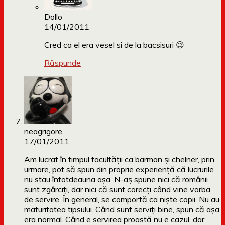
Dollo
14/01/2011
Cred ca el era vesel si de la bacsisuri 😉
Răspunde
neagrigore
17/01/2011
Am lucrat în timpul facultăţii ca barman şi chelner, prin
urmare, pot să spun din proprie experienţă că lucrurile
nu stau întotdeauna aşa. N-aş spune nici că românii
sunt zgârciţi, dar nici că sunt corecţi când vine vorba
de servire. În general, se comportă ca nişte copii. Nu au
maturitatea tipsului. Când sunt serviţi bine, spun că aşa
era normal. Când e servirea proastă nu e cazul, dar