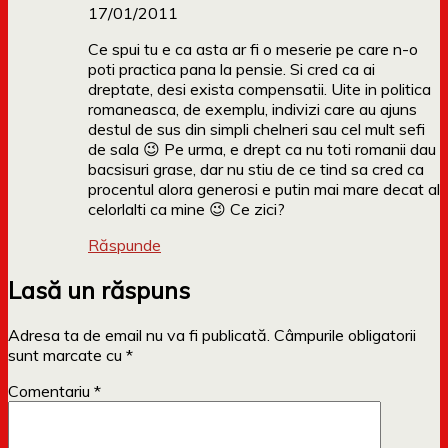
17/01/2011
Ce spui tu e ca asta ar fi o meserie pe care n-o
poti practica pana la pensie. Si cred ca ai
dreptate, desi exista compensatii. Uite in politica
romaneasca, de exemplu, indivizi care au ajuns
destul de sus din simpli chelneri sau cel mult sefi
de sala 😉 Pe urma, e drept ca nu toti romanii dau
bacsisuri grase, dar nu stiu de ce tind sa cred ca
procentul alora generosi e putin mai mare decat al
celorlalti ca mine 😉 Ce zici?
Răspunde
Lasă un răspuns
Adresa ta de email nu va fi publicată.
Câmpurile obligatorii
sunt marcate cu
*
Comentariu
*