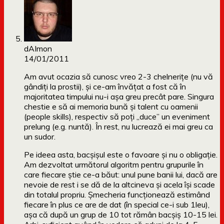
dAImon
14/01/2011
Am avut ocazia să cunosc vreo 2-3 chelneriţe (nu vă
gândiţi la prostii), şi ce-am învăţat a fost că în
majoritatea timpului nu-i aşa greu precât pare. Singura
chestie e să ai memoria bună şi talent cu oamenii
(people skills), respectiv să poţi „duce” un eveniment
prelung (e.g. nuntă). În rest, nu lucrează ei mai greu ca
un sudor.
Pe ideea asta, bacşişul este o favoare şi nu o obligaţie.
Am dezvoltat următorul algoritm pentru grupurile în
care fiecare ştie ce-a băut: unul pune banii lui, dacă are
nevoie de rest i se dă de la altcineva şi acela îşi scade
din totalul propriu. Şmecheria funcţionează estimând
fiecare în plus ce are de dat (în special ce-i sub 1leu),
aşa că după un grup de 10 tot rămân bacşiş 10-15 lei.