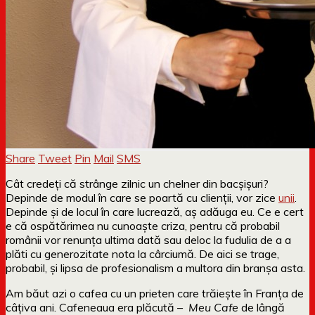
Share
Tweet
Pin
Mail
SMS
Cât credeți că strânge zilnic un chelner din bacșișuri?
Depinde de modul în care se poartă cu clienții, vor zice
unii
.
Depinde și de locul în care lucrează, aș adăuga eu. Ce e cert
e că ospătărimea nu cunoaște criza, pentru că probabil
românii vor renunța ultima dată sau deloc la fudulia de a a
plăti cu generozitate nota la cârciumă. De aici se trage,
probabil, și lipsa de profesionalism a multora din branșa asta.
Am băut azi o cafea cu un prieten care trăiește în Franța de
câțiva ani. Cafeneaua era plăcută –
Meu Cafe
de lângă