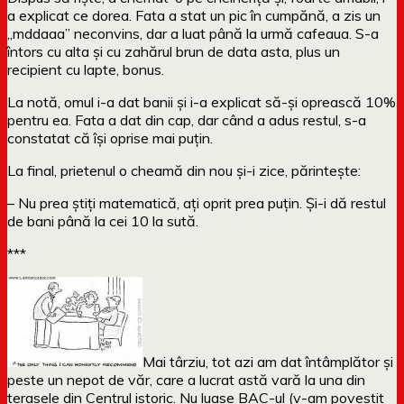
a explicat ce dorea. Fata a stat un pic în cumpănă, a zis un
„mddaaa” neconvins, dar a luat până la urmă cafeaua. S-a
întors cu alta și cu zahărul brun de data asta, plus un
recipient cu lapte, bonus.
La notă, omul i-a dat banii și i-a explicat să-și oprească 10%
pentru ea. Fata a dat din cap, dar când a adus restul, s-a
constatat că își oprise mai puțin.
La final, prietenul o cheamă din nou și-i zice, părintește:
– Nu prea știți matematică, ați oprit prea puțin. Și-i dă restul
de bani până la cei 10 la sută.
***
Mai târziu, tot azi am dat întâmplător și
peste un nepot de văr, care a lucrat astă vară la una din
terasele din Centrul istoric. Nu luase BAC-ul (v-am povestit