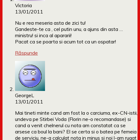
Victoria
13/01/2011
Nu e rea meseria asta de zici tu!
Gandeste-te ca , cel putin unu, a ajuns din asta …
ministru! si inca al apararii!
Pacat ca se poarta si acum tot ca un ospatar!
Răspunde
GeorgeL
13/01/2011
Mai tineti minte cand am fost la o carciuma, ex-CN-istii,
undeva pe Stirbei Voda (Florin ne-o recomandase) si
cand a venit chelnerul cu nota am constatat ca se
arsese ca boul la bani? El se certa si o batea pe femeia
de serviciu, ne-a calculat nota in minus si noi l-am rugat