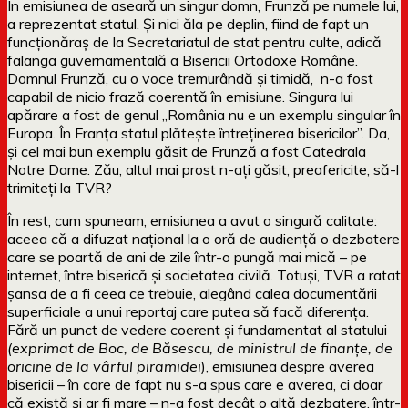
În emisiunea de aseară un singur domn, Frunză pe numele lui,
a reprezentat statul. Și nici ăla pe deplin, fiind de fapt un
funcționăraș de la Secretariatul de stat pentru culte, adică
falanga guvernamentală a Bisericii Ortodoxe Române.
Domnul Frunză, cu o voce tremurândă și timidă, n-a fost
capabil de nicio frază coerentă în emisiune. Singura lui
apărare a fost de genul „România nu e un exemplu singular în
Europa. În Franța statul plătește întreținerea bisericilor”. Da,
și cel mai bun exemplu găsit de Frunză a fost Catedrala
Notre Dame. Zău, altul mai prost n-ați găsit, preafericite, să-l
trimiteți la TVR?
În rest, cum spuneam, emisiunea a avut o singură calitate:
aceea că a difuzat național la o oră de audiență o dezbatere
care se poartă de ani de zile într-o pungă mai mică – pe
internet, între biserică și societatea civilă. Totuși, TVR a ratat
șansa de a fi ceea ce trebuie, alegând calea documentării
superficiale a unui reportaj care putea să facă diferența.
Fără un punct de vedere coerent și fundamentat al statului
(exprimat de Boc, de Băsescu, de ministrul de finanțe, de
oricine de la vârful piramidei
), emisiunea despre averea
bisericii – în care de fapt nu s-a spus care e averea, ci doar
că există și ar fi mare – n-a fost decât o altă dezbatere, într-