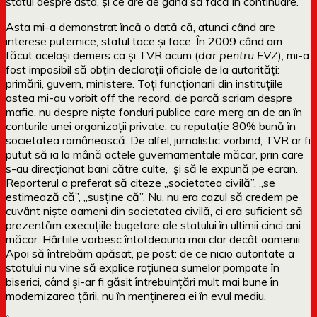
statul despre asta, și ce are de gând să facă în continuare.
Asta mi-a demonstrat încă o dată că, atunci când are
interese puternice, statul tace și face. În 2009 când am
făcut același demers ca și TVR acum (
dar pentru EVZ
), mi-a
fost imposibil să obțin declarații oficiale de la autorități:
primării, guvern, ministere. Toți funcționarii din instituțiile
astea mi-au vorbit off the record, de parcă scriam despre
mafie, nu despre niște fonduri publice care merg an de an în
conturile unei organizații private, cu reputație 80% bună în
societatea românească. De alfel, jurnalistic vorbind, TVR ar fi
putut să ia la mână actele guvernamentale măcar, prin care
s-au direcționat bani către culte, și să le expună pe ecran.
Reporterul a preferat să citeze „societatea civilă”, „se
estimează că”, „susține că”. Nu, nu era cazul să credem pe
cuvânt niște oameni din societatea civilă, ci era suficient să
prezentăm execuțiile bugetare ale statului în ultimii cinci ani
măcar. Hârtiile vorbesc întotdeauna mai clar decât oamenii.
Apoi să întrebăm apăsat, pe post: de ce nicio autoritate a
statului nu vine să explice rațiunea sumelor pompate în
biserici, când și-ar fi găsit întrebuințări mult mai bune în
modernizarea țării, nu în menținerea ei în evul mediu.