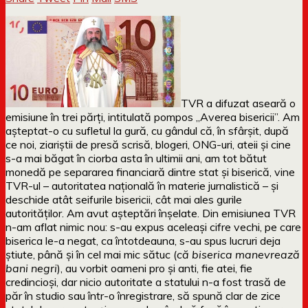
TVR a difuzat aseară o
emisiune în trei părți, intitulată pompos „Averea bisericii”. Am
așteptat-o cu sufletul la gură, cu gândul că, în sfârșit, după
ce noi, ziariștii de presă scrisă, blogeri, ONG-uri, ateii și cine
s-a mai băgat în ciorba asta în ultimii ani, am tot bătut
monedă pe separarea financiară dintre stat și biserică, vine
TVR-ul – autoritatea națională în materie jurnalistică – și
deschide atât seifurile bisericii, cât mai ales gurile
autorităților. Am avut așteptări înșelate. Din emisiunea TVR
n-am aflat nimic nou: s-au expus aceleași cifre vechi, pe care
biserica le-a negat, ca întotdeauna, s-au spus lucruri deja
știute, până și în cel mai mic sătuc (
că biserica manevrează
bani negri
), au vorbit oameni pro și anti, fie atei, fie
credincioși, dar nicio autoritate a statului n-a fost trasă de
păr în studio sau într-o înregistrare, să spună clar de zice