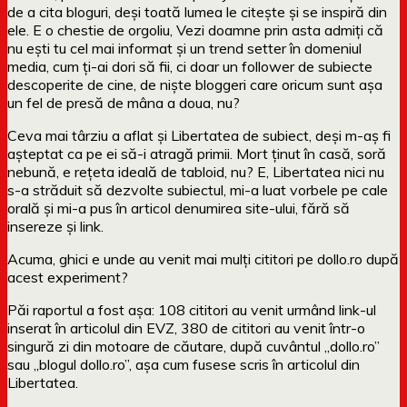
de a cita bloguri, deși toată lumea le citește și se inspiră din
ele. E o chestie de orgoliu, Vezi doamne prin asta admiți că
nu ești tu cel mai informat și un trend setter în domeniul
media, cum ți-ai dori să fii, ci doar un follower de subiecte
descoperite de cine, de niște bloggeri care oricum sunt așa
un fel de presă de mâna a doua, nu?
Ceva mai târziu a aflat și Libertatea de subiect, deși m-aș fi
așteptat ca pe ei să-i atragă primii. Mort ținut în casă, soră
nebună, e rețeta ideală de tabloid, nu? E, Libertatea nici nu
s-a străduit să dezvolte subiectul, mi-a luat vorbele pe cale
orală și mi-a pus în articol denumirea site-ului, fără să
insereze și link.
Acuma, ghici e unde au venit mai mulți cititori pe dollo.ro după
acest experiment?
Păi raportul a fost așa: 108 cititori au venit urmând link-ul
inserat în articolul din EVZ, 380 de cititori au venit într-o
singură zi din motoare de căutare, după cuvântul „dollo.ro”
sau „blogul dollo.ro”, așa cum fusese scris în articolul din
Libertatea.