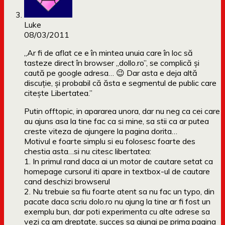
Luke
08/03/2011
„Ar fi de aflat ce e în mintea unuia care în loc să
tasteze direct în browser „dollo.ro”, se complică și
caută pe google adresa… 😉 Dar asta e deja altă
discuție, și probabil că ăsta e segmentul de public care
citește Libertatea.”
Putin offtopic, in apararea unora, dar nu neg ca cei care
au ajuns asa la tine fac ca si mine, sa stii ca ar putea
creste viteza de ajungere la pagina dorita…
Motivul e foarte simplu si eu folosesc foarte des
chestia asta…si nu citesc libertatea:
1. In primul rand daca ai un motor de cautare setat ca
homepage cursorul iti apare in textbox-ul de cautare
cand deschizi browserul
2. Nu trebuie sa fiu foarte atent sa nu fac un typo, din
pacate daca scriu dolo.ro nu ajung la tine ar fi fost un
exemplu bun, dar poti experimenta cu alte adrese sa
vezi ca am dreptate, succes sa ajungi pe prima pagina