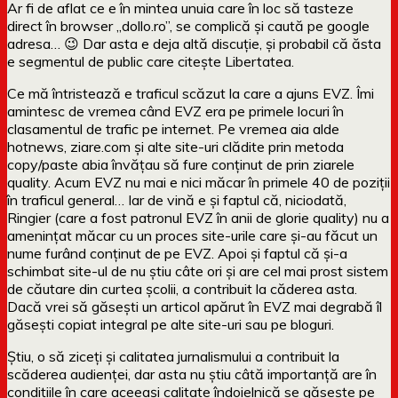
Ar fi de aflat ce e în mintea unuia care în loc să tasteze
direct în browser „dollo.ro”, se complică și caută pe google
adresa… 😉 Dar asta e deja altă discuție, și probabil că ăsta
e segmentul de public care citește Libertatea.
Ce mă întristează e traficul scăzut la care a ajuns EVZ. Îmi
amintesc de vremea când EVZ era pe primele locuri în
clasamentul de trafic pe internet. Pe vremea aia alde
hotnews, ziare.com și alte site-uri clădite prin metoda
copy/paste abia învățau să fure conținut de prin ziarele
quality. Acum EVZ nu mai e nici măcar în primele 40 de poziții
în traficul general… Iar de vină e și faptul că, niciodată,
Ringier (care a fost patronul EVZ în anii de glorie quality) nu a
amenințat măcar cu un proces site-urile care și-au făcut un
nume furând conținut de pe EVZ. Apoi și faptul că și-a
schimbat site-ul de nu știu câte ori și are cel mai prost sistem
de căutare din curtea școlii, a contribuit la căderea asta.
Dacă vrei să găsești un articol apărut în EVZ mai degrabă îl
găsești copiat integral pe alte site-uri sau pe bloguri.
Știu, o să ziceți și calitatea jurnalismului a contribuit la
scăderea audienței, dar asta nu știu câtă importanță are în
condițiile în care aceeași calitate îndoielnică se găsește pe