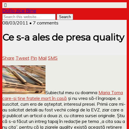
Dollo zice Bine
08/03/2011 • 7 comments
Ce s-a ales de presa quality
Share
Tweet
Pin
Mail
SMS
Subiectul meu cu doamna
Maria Toma
care-și ține fratele mort în casă
și nu vrea să-l îngroape, a
suscitat, cum era de așteptat, interesul presei. Primii care mi-
au solicitat detalii au fost vechii colegi de la EVZ, ziar care a
și publicat un articol a doua zi, cu citarea sursei originale. Știu
că s-a făcut un intreg tapaj în redacție pe tema „a cita sau a
nu cita”, pentru că la ziarele quality există această reținere